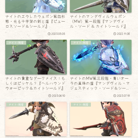
ナイトのエウレカウェポン第四形
ナイトのマンダヴィルウェポン
態・光る十字架の剣と盾『ピュー
（MW）第一段階『マンダヴィ
ロスソード＆シールド』
ル・ソード ＆ カイトシールド』
2023.05.05
2022.11.06
ナイト-剣盾
ナイト-剣盾
ナイトの貴重なダークメイス！も
ナイトのMW第三段階・青いオー
しくはピッケル？『ヘルハウンド
ラの真珠の盾『マンダヴィル・マ
ウォーピック＆カイトシールド』
ジェスティック・ソード＆シール
ド』
2023.06.10
2023.07.19
ナイト-剣盾
ナイト-剣盾