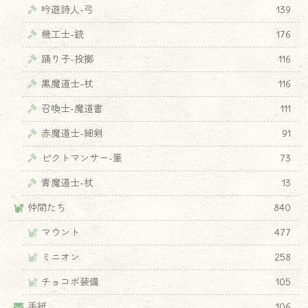
吟遊詩人-弓
139
機工士-銃
176
踊り子-投擲
116
黒魔道士-杖
116
召喚士-魔道書
111
赤魔道士-細剣
91
ピクトマンサー-筆
73
青魔道士-杖
13
仲間たち
840
マウント
477
ミニオン
258
チョコボ装備
105
手紙
106