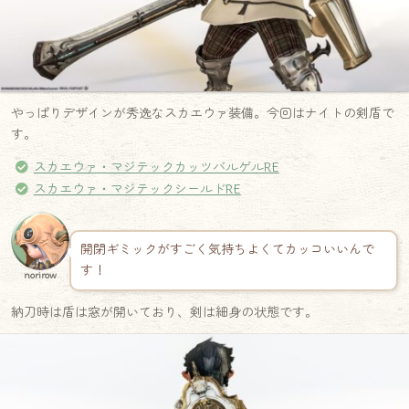
やっぱりデザインが秀逸なスカエウァ装備。今回はナイトの剣盾で
す。
スカエウァ・マジテックカッツバルゲルRE
スカエウァ・マジテックシールドRE
開閉ギミックがすごく気持ちよくてカッコいいんで
す！
norirow
納刀時は盾は窓が開いており、剣は細身の状態です。