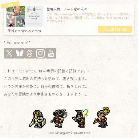
登場人物：ノート家の人々
この『Norirow Note エオルゼア冒険記』は―とあるノート家の三人
が織りなすお宝探しの冒険譚です。この素敵な Final Fantasy XIV
の世界を旅しな
ff14.norirow.com
* Follow me! *
これは Final Fantasy 14 の世界の記憶と記録です。
この世界に感謝の気持ちを込めて、書き残します。
いつかの誰かの為に。何かの道標に。祈りと共に。
あなたの冒険がより幸多きものとなりますように。
Final Fantasy XIV © SQUARE ENIX