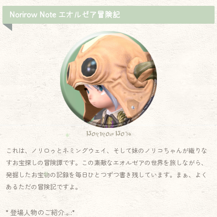
Norirow Note エオルゼア冒険記
Norirow Note
これは、ノリロゥとネミングウェイ、そして妹のノリコちゃんが織りな
すお宝探しの冒険譚です。この素敵なエオルゼアの世界を旅しながら、
発掘したお宝物の記録を毎日ひとつずつ書き残しています。まぁ、よく
あるただの冒険記ですよ。
* 登場人物のご紹介.｡.:*