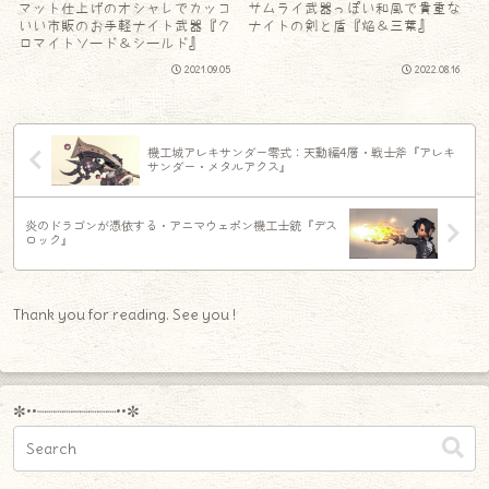
マット仕上げのオシャレでカッコ
サムライ武器っぽい和風で貴重な
いい市販のお手軽ナイト武器『ク
ナイトの剣と盾『焔＆三葉』
ロマイトソード＆シールド』
2021.09.05
2022.08.16
機工城アレキサンダー零式：天動編4層・戦士斧『アレキ
サンダー・メタルアクス』
炎のドラゴンが憑依する・アニマウェポン機工士銃『デス
ロック』
Thank you for reading. See you !
✼••┈┈┈┈┈┈┈┈┈••✼