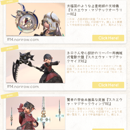
太極図のような占星術師の天球儀
『スカエウァ・マジテックオーラリ
ーRE』
これは、占星術師の武器『スカエウァ・マジテ
ックオーラリーRE』の記録です。構えると展開
して中央部分は回転します。また、角のような
ものが出てきて三日月形になります。ここが
ff14.norirow.com
ネロさん安心設計のリーパー用機械
式電動大鎌『スカエウァ・マジテッ
クサイズRE』
これは、あのスカエウァシリーズのリーパー用
武器『スカエウァ・マジテックサイズRE』の記
録です。※ ネロさんのフルネームは「ネロ・ス
カエウァ」ですなんとこれは構えると、刃
ff14.norirow.com
賢者の宇宙兵器風な武器『スカエウ
ァ・マジテックウィングRE』
これは、賢者のスカエウァ武器『スカエウァ・
マジテックウィングRE』の記録です。かなり長
細い賢具で、まるで宇宙兵器のよう。構える
と、下の二本だけ光の輪が現れます。4本とも