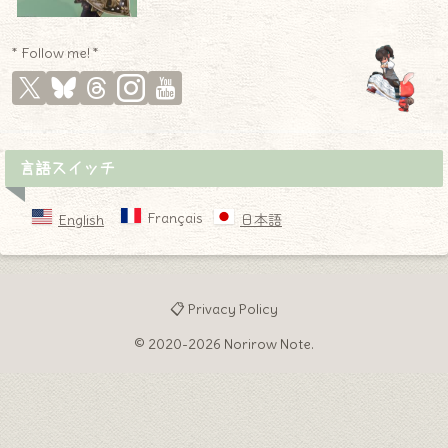
* Follow me! *
言語スイッチ
Français
English
日本語
📋 Privacy Policy
© 2020-2026 Norirow Note.