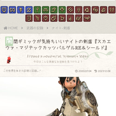
HOME
武器の記録
ナイト-剣盾
開
閉ギミックが気持ちいいナイトの剣盾『スカエ
ウァ・マジテックカッツバルゲルRE＆シールド』
I found a wonderful treasure today.
今日はこんな素敵なお宝物を見つけたよ！
この世界を生きた記憶と記録.｡.:*
2020.07.04
2023.12.09