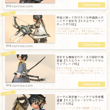
ff14.norirow.com
宇宙に持って行けそうな吟遊詩人の
ハイテク変形弓『スカエウァ・マジ
テックボウRE』
これは吟遊詩人の武器『スカエウァ・マジテッ
クボウRE』の記録です。滑車で弦を吊っている
のがわかります。なかなか大掛かりな仕掛け。
近づいて見ると、アラグ的な青い光る部分が
ff14.norirow.com
変形する機械式の刀・ネロ設計の侍
武器『スカエウァ・マジテックサム
ライブレードRE』
変形する侍武器『スカエウァ・マジテックサム
ライブレードRE』鞘は途中で折れ曲がっていて
いったいどんな風に刀が納められているのか、
ぱっと見では見当がつきません。ですが、抜
ff14.norirow.com
エーテル測定器？ハイテクな学者魔
道書『スカエウァ・マジテックコー
デックスRE』
とってもハイテクな学者の魔道書『スカエウ