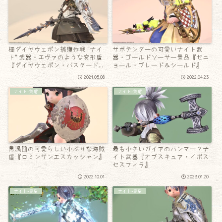
極ダイヤウェポン捕獲作戦 “ナイ
サボテンダーの可愛いナイト武
ト” 武器・エヴァのような変形盾
器・ゴールドソーサー景品『セニ
『ダイヤウェポン・バスタードソ
ョール・ブレード＆シールド』
ード＆スクトゥム』
2021.05.08
2022.04.23
ナイト-剣盾
ナイト-剣盾
黒渦団の可愛らしい小ぶりな海賊
最も小さいガイアのハンマー？ナ
盾『ロミンサンエスカッシャン』
イト武器『オブスキュア・イポス
セスフィラ』
2022.10.01
2023.01.20
ナイト-剣盾
ナイト-剣盾