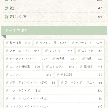
雑記
47
冒険の知恵
54
テーマで探す
騎士様風
403
カントリー風
509
アンティーク
1395
スチームパンク
645
ミリタリー
313
ゴシック
254
ダークファンタジー
297
天界風
350
和風
317
ロボット機械系
603
カジュアル
542
冒険服
1118
コスプレ
242
光る武器
769
ゾディアックウェポン（ZW）
88
アニマウェポン（AW）
153
エウレカウェポン（EW）
107
レジスタンスウェポン（RW）
117
マンダヴィルウェポン（MW）
210