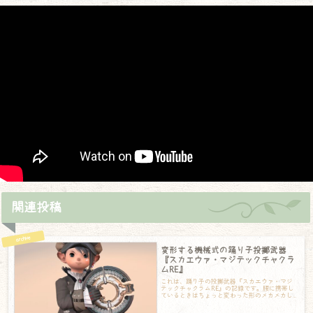
関連投稿
変形する機械式の踊り子投擲武器
『スカエウァ・マジテックチャクラ
ムRE』
これは、踊り子の投擲武器『スカエウァ・マジ
テックチャクラムRE』の記録です。腰に携帯し
ているときはちょっと変わった形のメカメカし
い輪っかなのですが……構えると変形して広