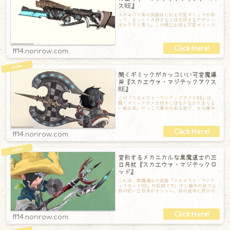
スRE』
スカエウァ系の武器はどれも可変ギミックがあ
って、きっとメカ好きな人は大好きなデザイン
ばかりだと思う。この機工士銃も可変ギミック
がすごく気持ちいい 『スカエウァ・マジテッ
ff14.norirow.com
開くギミックがカッコいい可変魔導
斧『スカエウァ・マジテックアクス
RE』
この『スカエウァ・マジテックアクスRE』は、
開くギミックがメカ好きにはなかなかたまらな
い戦士斧。けっこう厚みのある斧で、その厚み
の間に溝があってそこから刃が出てくる仕組
ff14.norirow.com
変形するメカニカルな黒魔道士の三
日月杖『スカエウァ・マジテックロ
ッド』
これは、黒魔道士の武器『スカエウァ・マジテ
ックロッドRE』の記録です。少し細めの杖で上
部の紅い三日月がオシャレ。杖の途中に何やら
機械的な装飾があるのですが……構えるとな
ff14.norirow.com