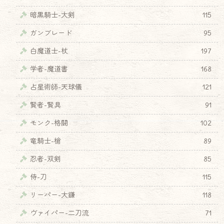
暗黒騎士-大剣
115
ガンブレード
95
白魔道士-杖
197
学者-魔道書
168
占星術師-天球儀
121
賢者-賢具
91
モンク-格闘
102
竜騎士-槍
89
忍者-双剣
85
侍-刀
115
リーパー-大鎌
118
ヴァイパー-二刀流
71