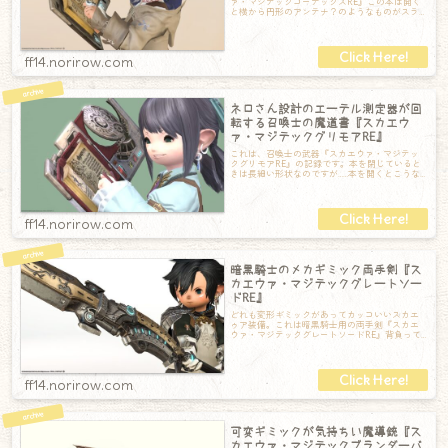
ァ・マジテックコーデックスRE』この本は開く
と横から円形のアンテナ？のようなものがスラ
イドして飛び出してきて、その後クルクルと回
ff14.norirow.com
ネロさん設計のエーテル測定器が回
転する召喚士の魔道書『スカエウ
ァ・マジテックグリモアRE』
これは、召喚士の武器『スカエウァ・マジテッ
クグリモアRE』の記録です。本を閉じていると
きは長細い形状なのですが……本を開くとこうな
って……そしてなんと片方からシュっと何
ff14.norirow.com
暗黒騎士のメカギミック両手剣『ス
カエウァ・マジテックグレートソー
ドRE』
どれも変形ギミックがあってカッコいいスカエ
ゥア装備。これは暗黒騎士用の両手剣『スカエ
ウァ・マジテックグレートソードRE』背負って
いるときはこのようなカニバサミ的なデザイ
ff14.norirow.com
可変ギミックが気持ちい魔導銃『ス
カエウァ・マジテックブランダーバ