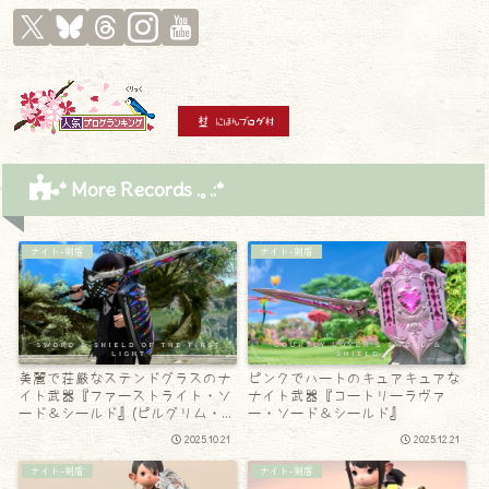
* More Records .｡.:*
ナイト-剣盾
ナイト-剣盾
美麗で荘厳なステンドグラスのナ
ピンクでハートのキュアキュアな
イト武器『ファーストライト・ソ
ナイト武器『コートリーラヴァ
ード＆シールド』(ピルグリム・ト
ー・ソード＆シールド』
ラバース)
2025.10.21
2025.12.21
ナイト-剣盾
ナイト-剣盾