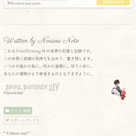
ff14.norirow.com
Written by Norirow Note
これは Final Fantasy 14 の世界の記憶と記録です。
この世界に感謝の気持ちを込めて、書き残します。
いつかの誰かの為に。何かの道標に。祈りと共に。
あなたの冒険がより幸多きものとなりますように。
© SQUARE ENIX
ナイト-剣盾
スチームパンク
* Follow me! *