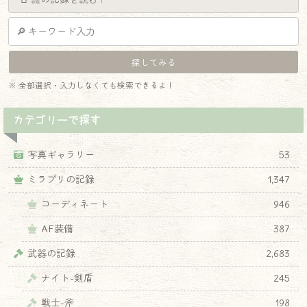
※ 全部選択・入力しなくても検索できるよ！
カテゴリーで探す
写真ギャラリー
53
ミラプリの記録
1,347
コーディネート
946
AF装備
387
武器の記録
2,683
ナイト-剣盾
245
戦士-斧
198