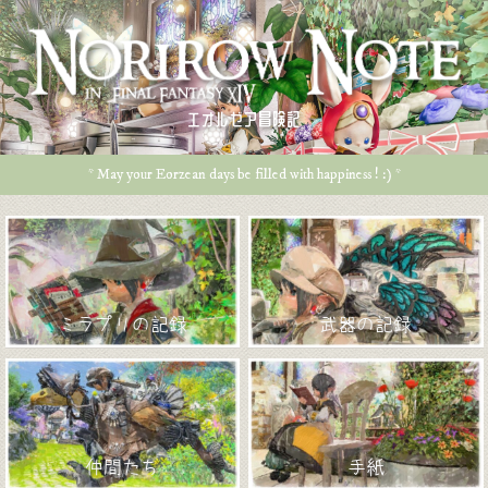
エオルゼア冒険記
* May your Eorzean days be filled with happiness ! :) *
ミラプリの記録
武器の記録
仲間たち
手紙