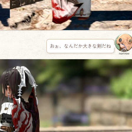
おぉ、なんだか大きな剣だね
norirow