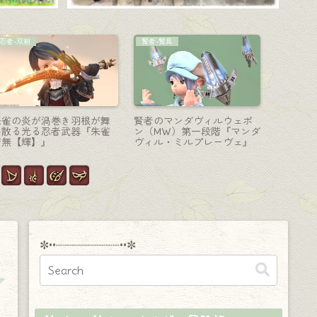
ピクトマンサー-筆
コーディネート
マウント
赤い薔薇の可愛いゴスロリ
【ミラプリ】とってもあっ
最初から
筆・ピクトマンサー武器
たかくて可愛らしいエスキ
FF7ク
『ヘルハウンドラウンドブ
モー服『ハイランド』シリ
フェンリ
ラシ』
ーズ（ララフェルVer.）
✼••┈┈┈┈┈┈┈┈┈••✼