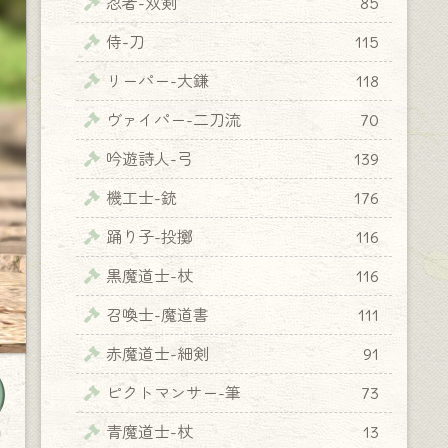
忍者-双剣
85
侍-刀
115
リーパー-大鎌
118
ヴァイパー-二刀流
70
吟遊詩人-弓
139
機工士-銃
176
踊り子-投擲
116
黒魔道士-杖
116
召喚士-魔道書
111
赤魔道士-細剣
91
ピクトマンサー-筆
73
青魔道士-杖
13
y