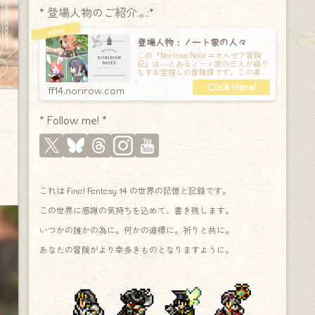
* 登場人物のご紹介.｡.:*
登場人物：ノート家の人々
この『Norirow Note エオルゼア冒険
記』は―とあるノート家の三人が織り
なすお宝探しの冒険譚です。この素敵
な Final Fantasy XIV の世界を旅しな
ff14.norirow.com
* Follow me! *
これは Final Fantasy 14 の世界の記憶と記録です。
この世界に感謝の気持ちを込めて、書き残します。
いつかの誰かの為に。何かの道標に。祈りと共に。
あなたの冒険がより幸多きものとなりますように。