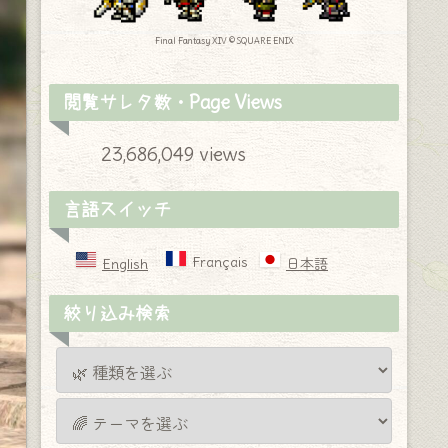
Final Fantasy XIV © SQUARE ENIX
閲覧サレタ数・Page Views
23,686,049 views
言語スイッチ
Français
English
日本語
絞り込み検索