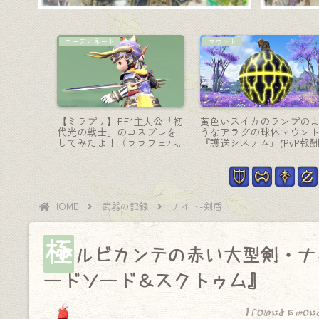
踊り子-投擲
赤魔道士-細剣
ルウェポ
シルバーアクセサリーのよ
炎の羽根が舞い散る東洋
階『マンダ
うな踊り子武器・ヒュペル
レイピア・赤魔道士武器
ーヴェ』
ボレア造物院『キティセオ
『朱雀細剣【輝】』
ス・チャクラム』
HOME
武器の記録
ナイト-剣盾
極
ルビカンテの赤い大型剣・ナ
ードソード＆スクトゥム』
I found a won