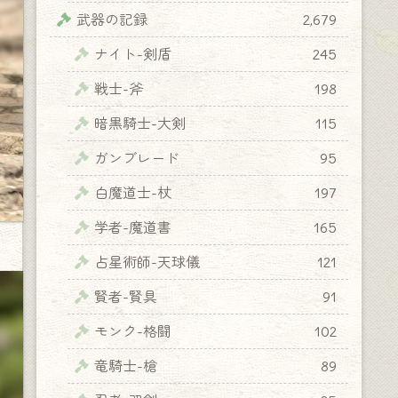
武器の記録
2,679
ナイト-剣盾
245
戦士-斧
198
暗黒騎士-大剣
115
ガンブレード
95
白魔道士-杖
197
学者-魔道書
165
占星術師-天球儀
121
賢者-賢具
91
モンク-格闘
102
竜騎士-槍
89