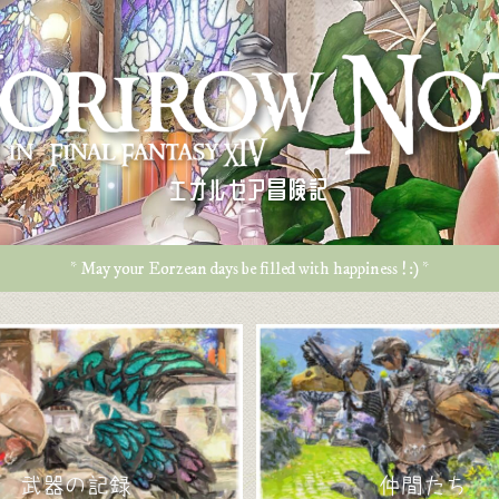
エオルゼア冒険記
* May your Eorzean days be filled with happiness ! :) *
武器の記録
仲間たち