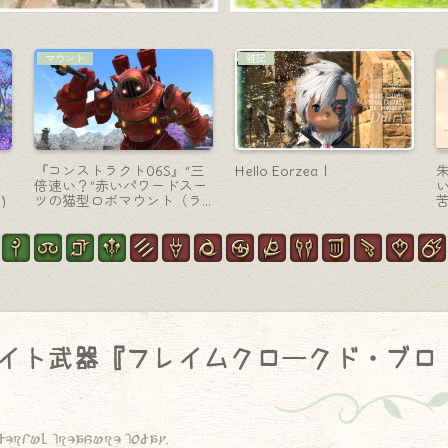
マウント
侍-刀
風
アンティークで可愛い水色
虹とシャボン泡と蝶が舞い
の飛空艇マウント『古式魔
３色に光る侍のティターニ
道船』-クレセンントアイル
ア武器『妖精刀【改】』
（ララフェルVer.）
イト武器『フレイムクロークド・ブロ
derful treasure today.