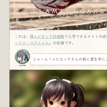
これは、
極ルビカンテ討滅戦
で入手できるナイトの武
ークド・スクトゥム
』の記録です。
じゃーん！ルビカンテさんの剣と盾を手に
noriko