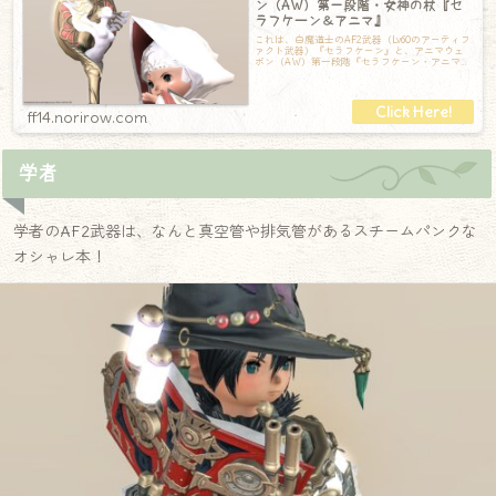
ン（AW）第一段階・女神の杖『セ
ラフケーン＆アニマ』
これは、白魔道士のAF2武器（Lv60のアーティフ
ァクト武器）『セラフケーン』と、アニマウェ
ポン（AW）第一段階『セラフケーン・アニマ』
の記録です。女神さまの裏はアール
ff14.norirow.com
学者
学者のAF2武器は、なんと真空管や排気管があるスチームパンクな
オシャレ本！