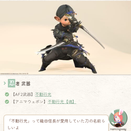
忍
者 武器
【AF2武器】
不動行光
【アニマウェポン】
不動行光【魂】
「不動行光」って織田信長が愛用していた刀の名前ら
しいよ
namingway