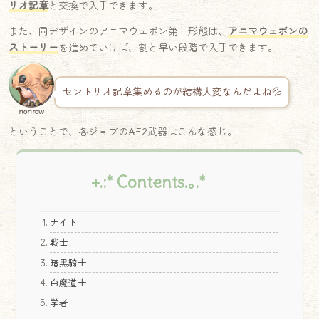
リオ記章
と交換で入手できます。
また、同デザインのアニマウェポン第一形態は、
アニマウェポンの
ストーリー
を進めていけば、割と早い段階で入手できます。
セントリオ記章集めるのが結構大変なんだよね💦
norirow
ということで、各ジョブのAF2武器はこんな感じ。
+.:* Contents.｡.*
ナイト
戦士
暗黒騎士
白魔道士
学者