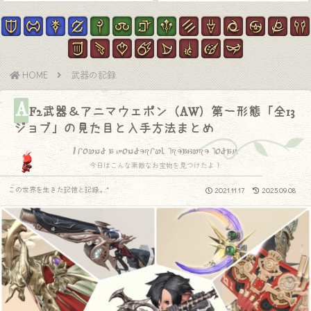
HOME
武器の記録
A
F2武器＆アニマウェポン（AW）第一形態「全13
ジョブ」の見た目と入手方法まとめ
I found a wonderful treasure today.
今日はこんな素敵なお宝物を見つけたよ！
この世界を生きた記憶と記録.｡.:*
2021.11.17
2025.09.08