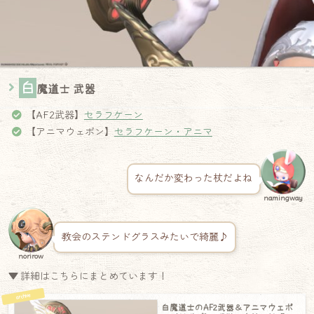
白
魔道士 武器
【AF2武器】
セラフケーン
【アニマウェポン】
セラフケーン・アニマ
なんだか変わった杖だよね
namingway
教会のステンドグラスみたいで綺麗♪
norirow
▼ 詳細はこちらにまとめています！
白魔道士のAF2武器＆アニマウェポ