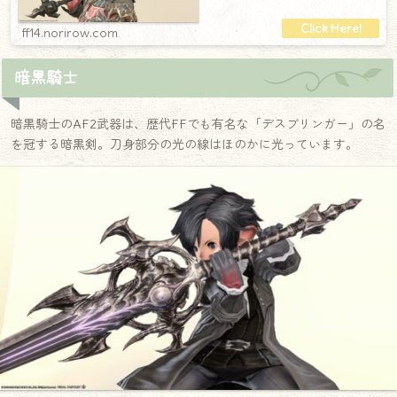
ff14.norirow.com
暗黒騎士
暗黒騎士のAF2武器は、歴代FFでも有名な「デスブリンガー」の名
を冠する暗黒剣。刀身部分の光の線はほのかに光っています。