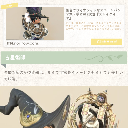
染色できるオシャレなスチームパン
ク本・学者AF2武器『ストイケイ
ア』
これは、学者のAF2武器『ストイケイア』ストイ
ケイアシリーズの特徴はなんといってもこの真
空管。そして煙突のようなものもあり、なか
なかもってスチームパンク的なデザインが
ff14.norirow.com
占星術師
占星術師のAF2武器は、まるで宇宙をイメージさせるとても美しい
天球儀。