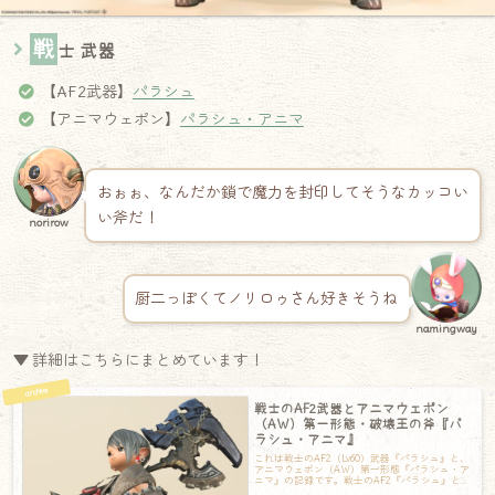
戦
士 武器
【AF2武器】
パラシュ
【アニマウェポン】
パラシュ・アニマ
おぉぉ、なんだか鎖で魔力を封印してそうなカッコい
い斧だ！
norirow
厨二っぽくてノリロゥさん好きそうね
namingway
▼ 詳細はこちらにまとめています！
戦士のAF2武器とアニマウェポン
（AW）第一形態・破壊王の斧『パ
ラシュ・アニマ』
これは戦士のAF2（Lv60）武器『パラシュ』と、
アニマウェポン（AW）第一形態『パラシュ・ア
ニマ』の記録です。戦士のAF2『パラシュ』と、
アニマウェポン（AW）第一形