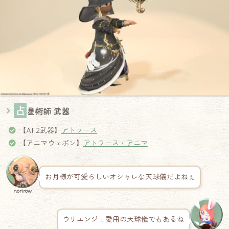
占
星術師 武器
【AF2武器】
アトラース
【アニマウェポン】
アトラース・アニマ
お月様が可愛らしいオシャレな天球儀だよねぇ
norirow
ウリエンジェ愛用の天球儀でもあるね