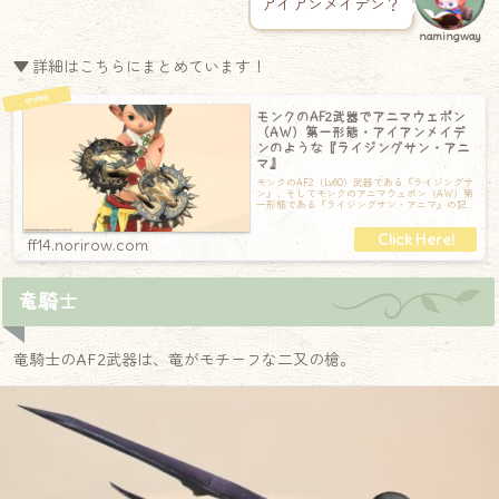
アイアンメイデン？
namingway
▼ 詳細はこちらにまとめています！
モンクのAF2武器でアニマウェポン
（AW）第一形態・アイアンメイデ
ンのような『ライジングサン・アニ
マ』
モンクのAF2（Lv60）武器である『ライジングサ
ン』、そしてモンクのアニマウェポン（AW）第
一形態である『ライジングサン・アニマ』の記
録です。かなり重厚な金属でできて
ff14.norirow.com
竜騎士
竜騎士のAF2武器は、竜がモチーフな二又の槍。