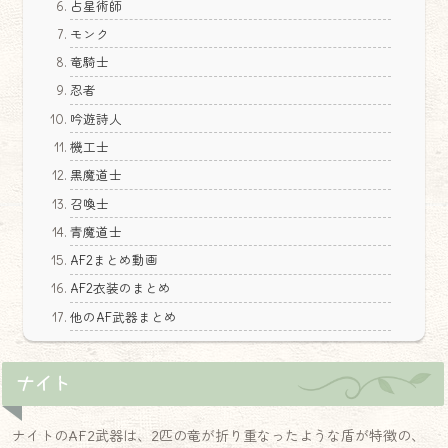
占星術師
モンク
竜騎士
忍者
吟遊詩人
機工士
黒魔道士
召喚士
青魔道士
AF2まとめ動画
AF2衣装のまとめ
他のAF武器まとめ
ナイト
ナイトのAF2武器は、2匹の竜が折り重なったような盾が特徴の、