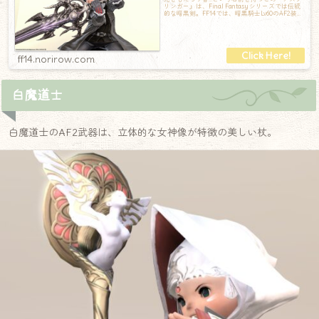
リンガー』は、Final Fantasy シリーズでは伝統
的な暗黒剣。FF14では、暗黒騎士Lv60のAF2装備
の武器として
ff14.norirow.com
白魔道士
白魔道士のAF2武器は、立体的な女神像が特徴の美しい杖。