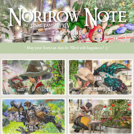
エオルゼア冒険記
* May your Eorzean days be filled with happiness ! :) *
ミラプリの記録
武器の記録
仲間たち
手紙