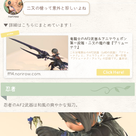
二又の槍って意外と珍しいよね
norirow
▼ 詳細はこちらにまとめています！
竜騎士のAF2武器＆アニマウェポン
第一段階・二又の龍の槍『ブリュー
ナク』
これは竜騎士のAF2武器（Lv60の武器）『ブリュ
ーナク』と、アニマウェポン（AW）第一形態
『ブリューナク・アニマ』の記録です。基本は
AF2衣装とテイストが同じな、青紫
ff14.norirow.com
忍者
忍者のAF2武器は和風の爽やかな短刀。