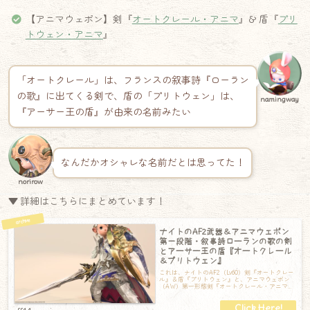
【アニマウェポン】剣『
オートクレール・アニマ
』& 盾『
プリ
トウェン・アニマ
』
「オートクレール」は、フランスの叙事詩『ローラン
の歌』に出てくる剣で、盾の「プリトウェン」は、
namingway
『アーサー王の盾』が由来の名前みたい
なんだかオシャレな名前だとは思ってた！
norirow
▼ 詳細はこちらにまとめています！
ナイトのAF2武器＆アニマウェポン
第一段階・叙事詩ローランの歌の剣
とアーサー王の盾『オートクレール
＆プリトウェン』
これは、ナイトのAF2（Lv60）剣『オートクレー
ル』＆盾『プリトウェン』と、アニマウェポン
（AW）第一形態剣『オートクレール・アニマ』
＆盾『プリトウェン・アニマ』の記