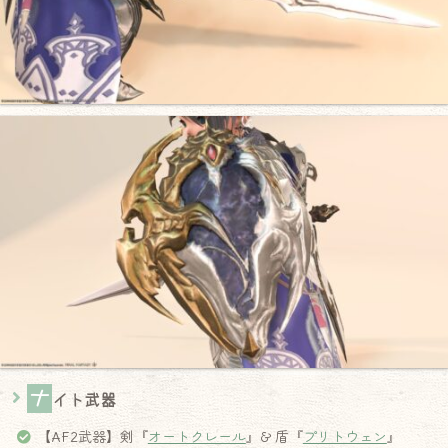
ナ
イト武器
【AF2武器】剣『
オートクレール
』& 盾『
プリトウェン
』