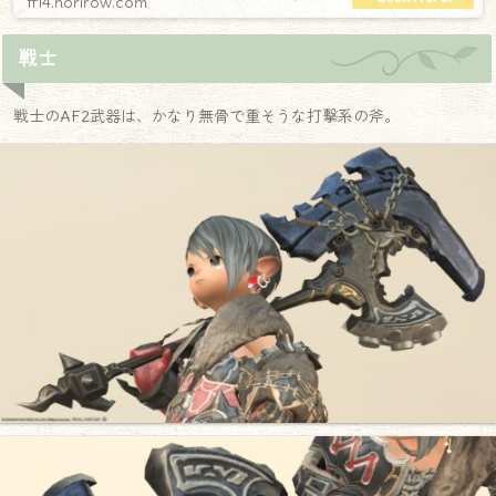
ff14.norirow.com
戦士
戦士のAF2武器は、かなり無骨で重そうな打撃系の斧。