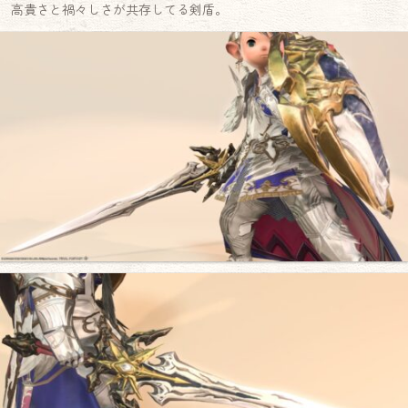
高貴さと禍々しさが共存してる剣盾。