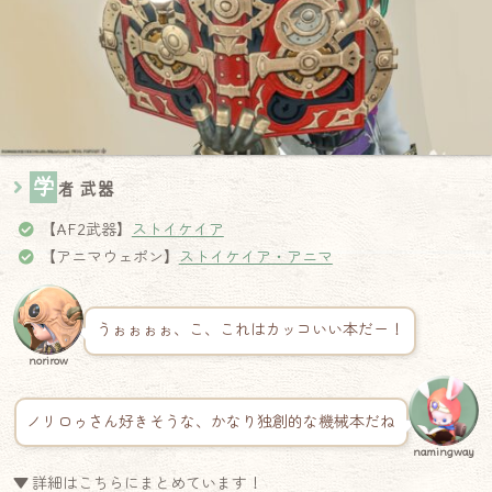
学
者 武器
【AF2武器】
ストイケイア
【アニマウェポン】
ストイケイア・アニマ
うぉぉぉぉ、こ、これはカッコいい本だー！
norirow
ノリロゥさん好きそうな、かなり独創的な機械本だね
namingway
▼ 詳細はこちらにまとめています！