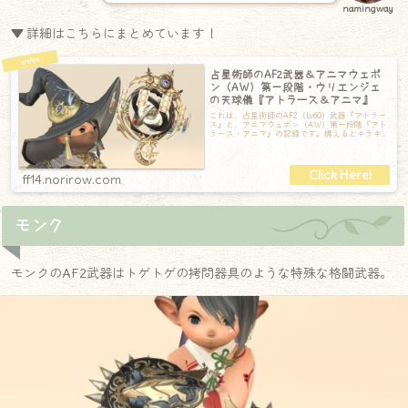
namingway
▼ 詳細はこちらにまとめています！
占星術師のAF2武器＆アニマウェポ
ン（AW）第一段階・ウリエンジェ
の天球儀『アトラース＆アニマ』
これは、占星術師のAF2（Lv60）武器『アトラー
ス』と、アニマウェポン（AW）第一段階『アト
ラース・アニマ』の記録です。構えるとキラキ
ラ星屑が飛ぶように展開して、綺麗
ff14.norirow.com
モンク
モンクのAF2武器はトゲトゲの拷問器具のような特殊な格闘武器。