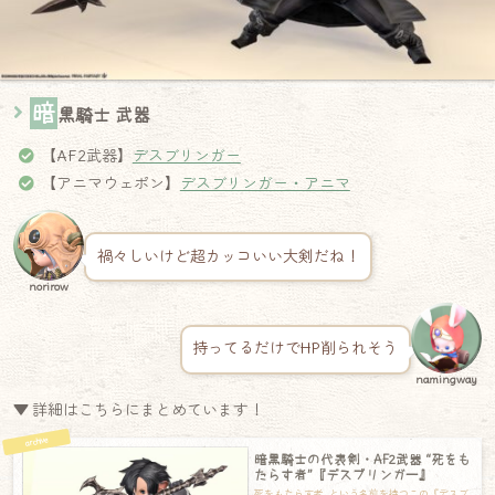
暗
黒騎士 武器
【AF2武器】
デスブリンガー
【アニマウェポン】
デスブリンガー・アニマ
禍々しいけど超カッコいい大剣だね！
norirow
持ってるだけでHP削られそう
namingway
▼ 詳細はこちらにまとめています！
暗黒騎士の代表剣・AF2武器 “死をも
たらす者”『デスブリンガー』
死をもたらす者…という名前を持つこの『デスブ