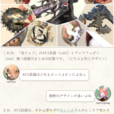
これは、「全ジョブ」のAF2武器（Lv60）とアニマウェポン
（AW）第一段階のまとめの記録です。（どちらも同じデザイン）
AF2武器はどれもカッコよかったよねぇ
norirow
独特のデザインが多いよね
namingway
なお、AF2武器は、
イシュガルド
の
ヨレーヌ
さんのところで
セント