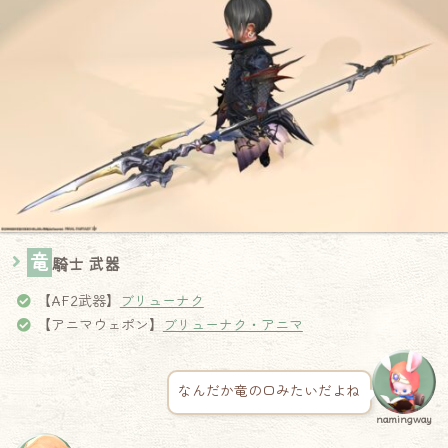
竜
騎士 武器
【AF2武器】
ブリューナク
【アニマウェポン】
ブリューナク・アニマ
なんだか竜の口みたいだよね
namingway