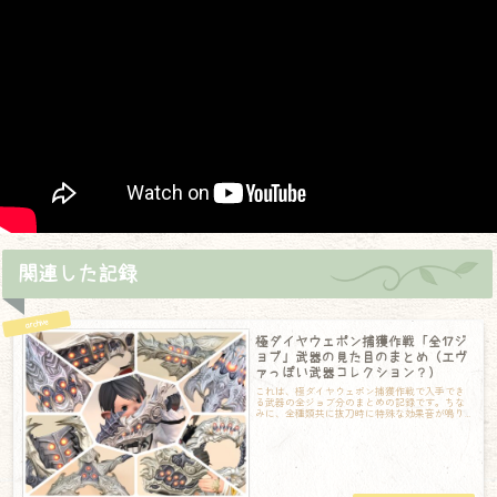
関連した記録
極ダイヤウェポン捕獲作戦「全17ジ
ョブ」武器の見た目のまとめ（エヴ
ァっぽい武器コレクション？）
これは、極ダイヤウェポン捕獲作戦で入手でき
る武器の全ジョブ分のまとめの記録です。ちな
みに、全種類共に抜刀時に特殊な効果音が鳴り
ます。何かの爆発音とともに電子音が鳴って、