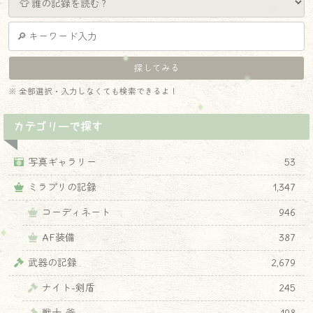
※ 全部選択・入力しなくても検索できるよ！
カテゴリーで探す
写真ギャラリー
53
ミラプリの記録
1,347
コーディネート
946
AF装備
387
武器の記録
2,679
ナイト-剣盾
245