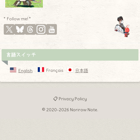
* Follow me! *
言語スイッチ
Français
English
日本語
📋 Privacy Policy
© 2020-2026 Norirow Note.