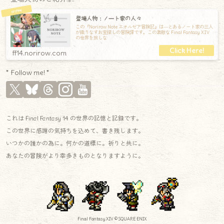
登場人物：ノート家の人々
この『Norirow Note エオルゼア冒険記』は―とあるノート家の三人
が織りなすお宝探しの冒険譚です。この素敵な Final Fantasy XIV
の世界を旅しな
ff14.norirow.com
* Follow me! *
これは Final Fantasy 14 の世界の記憶と記録です。
この世界に感謝の気持ちを込めて、書き残します。
いつかの誰かの為に。何かの道標に。祈りと共に。
あなたの冒険がより幸多きものとなりますように。
Final Fantasy XIV © SQUARE ENIX