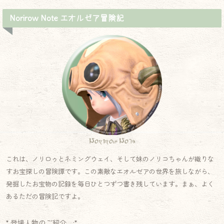
Norirow Note エオルゼア冒険記
Norirow Note
これは、ノリロゥとネミングウェイ、そして妹のノリコちゃんが織りな
すお宝探しの冒険譚です。この素敵なエオルゼアの世界を旅しながら、
発掘したお宝物の記録を毎日ひとつずつ書き残しています。まぁ、よく
あるただの冒険記ですよ。
* 登場人物のご紹介.｡.:*