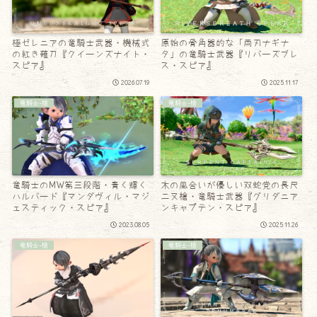
極ゼレニアの竜騎士武器・機械式
原始の骨角器的な「両刃ナギナ
の紅き薙刀『クイーンズナイト・
タ」の竜騎士武器『リバーズブレ
スピア』
ス・スピア』
2026.07.19
2025.11.17
竜騎士-槍
竜騎士-槍
竜騎士のMW第三段階・青く輝く
木の風合いが優しい双蛇党の長尺
ハルバード『マンダヴィル・マジ
二又槍・竜騎士武器『グリダニア
ェスティック・スピア』
ンキャプテン・スピア』
2023.08.05
2025.11.26
竜騎士-槍
竜騎士-槍