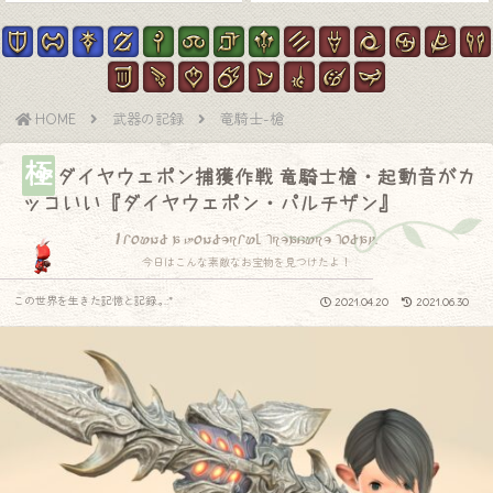
HOME
武器の記録
竜騎士-槍
極
ダイヤウェポン捕獲作戦 竜騎士槍・起動音がカ
ッコいい『ダイヤウェポン・パルチザン』
I found a wonderful treasure today.
今日はこんな素敵なお宝物を見つけたよ！
この世界を生きた記憶と記録.｡.:*
2021.04.20
2021.06.30