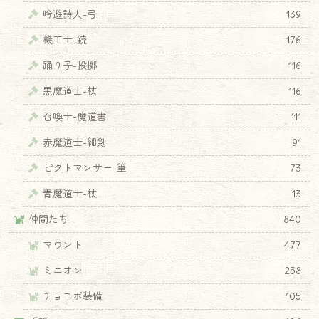
吟遊詩人-弓
139
機工士-銃
176
踊り子-投擲
116
黒魔道士-杖
116
召喚士-魔道書
111
赤魔道士-細剣
91
ピクトマンサー-筆
73
青魔道士-杖
13
仲間たち
840
マウント
477
ミニオン
258
チョコボ装備
105