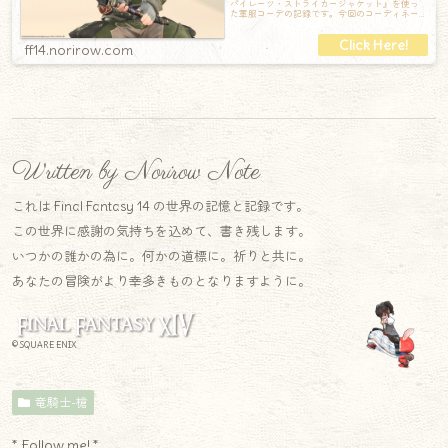
パイレーツ・ストライカージャケット』を使っ
た軍服コーデの記録です。今回のコーディネー
ト【頭】フラットキャップ（マーシュグリーン
ff14.norirow.com
Written by Norirow Note
これは Final Fantasy 14 の世界の記憶と記録です。
この世界に感謝の気持ちを込めて、書き残します。
いつかの誰かの為に。何かの道標に。祈りと共に。
あなたの冒険がより幸多きものとなりますように。
© SQUARE ENIX
竜騎士-槍
* Follow me! *