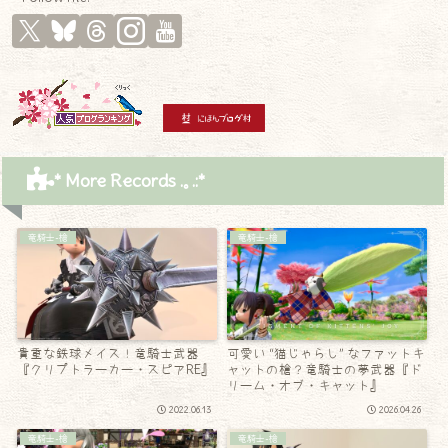
* More Records .｡.:*
竜騎士-槍
竜騎士-槍
貴重な鉄球メイス！竜騎士武器
可愛い “猫じゃらし” なファットキ
『クリプトラーカー・スピアRE』
ャットの槍？竜騎士の夢武器『ド
リーム・オブ・キャット』
2022.06.13
2026.04.26
竜騎士-槍
竜騎士-槍