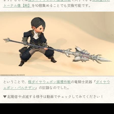
トーテム像【剛】
を10個集めることでも交換可能です。
ということで、
極ダイヤウェポン捕獲作戦
の竜騎士武器『
ダイヤウ
ェポン・パルチザン
』の記録なのでした。
▼ 起動音や点滅する様子は動画でチェックしてみてください！