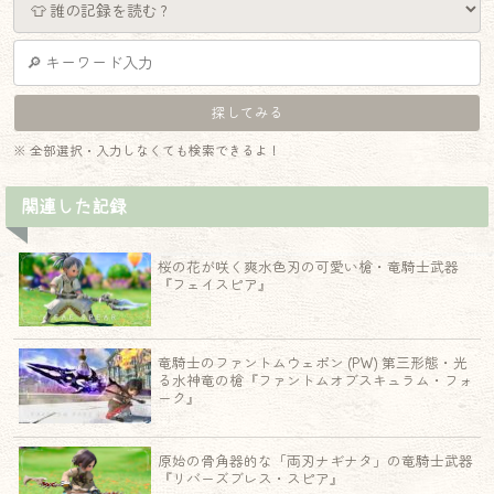
※ 全部選択・入力しなくても検索できるよ！
関連した記録
桜の花が咲く爽水色刃の可愛い槍・竜騎士武器
『フェイスピア』
竜騎士のファントムウェポン (PW) 第三形態・光
る水神竜の槍『ファントムオブスキュラム・フォ
ーク』
原始の骨角器的な「両刃ナギナタ」の竜騎士武器
『リバーズブレス・スピア』