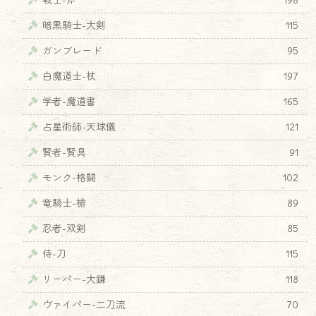
戦士-斧
198
暗黒騎士-大剣
115
ガンブレード
95
白魔道士-杖
197
学者-魔道書
165
占星術師-天球儀
121
賢者-賢具
91
モンク-格闘
102
竜騎士-槍
89
忍者-双剣
85
侍-刀
115
リーパー-大鎌
118
ヴァイパー-二刀流
70