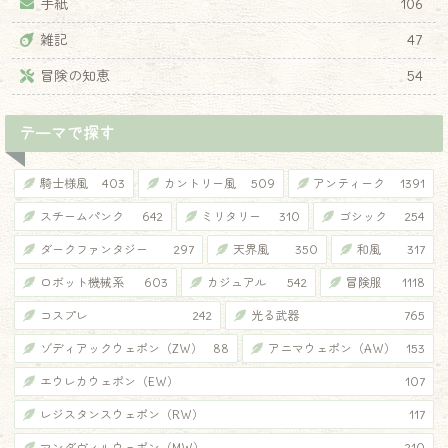
手紙
106
雑記
47
冒険の知恵
54
テーマで探す
騎士様風
403
カントリー風
509
アンティーク
1391
スチームパンク
642
ミリタリー
310
ゴシック
254
ダークファンタジー
297
天界風
350
和風
317
ロボット機械系
603
カジュアル
542
冒険服
1118
コスプレ
242
光る武器
765
ゾディアックウェポン（ZW）
88
アニマウェポン（AW）
153
エウレカウェポン（EW）
107
レジスタンスウェポン（RW）
117
マンダヴィルウェポン（MW）
210