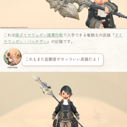
これは
極ダイヤウェポン捕獲作戦
で入手できる竜騎士の武器『
ダイ
ヤウェポン・パルチザン
』の記録です。
これもまた起動音がカッコいい武器だよ！
norirow