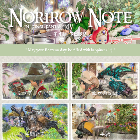
エオルゼア冒険記
* May your Eorzean days be filled with happiness ! :) *
ミラプリの記録
武器の記録
仲間たち
手紙