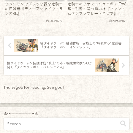
クラシックでゴシック調な竜騎士
竜騎士のファントムウェポン (PW)
の円錐槍『ディープシャドウ・ラ
第一形態・竜の鱗の槍『ファント
ンスRE』
ムペンアンブレー・スピア』
2022.09.22
2025.07.09
極ダイヤウェポン捕獲作戦・召喚士の“呼吸する”魔道書
『ダイヤウェポン・インデックス』
極ダイヤウェポン捕獲作戦 “戦士”の斧・機械生命獣の口が
開く『ダイヤウェポン・バトルアクス』
Thank you for reading. See you !
✼••┈┈┈┈┈┈┈┈┈••✼