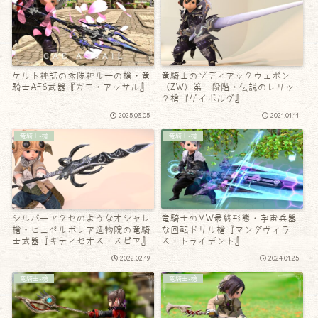
ケルト神話の太陽神ルーの槍・竜
竜騎士のゾディアックウェポン
騎士AF6武器『ガエ・アッサル』
（ZW）第一段階・伝説のレリッ
ク槍『ゲイボルグ』
2025.03.05
2021.01.11
竜騎士-槍
竜騎士-槍
シルバーアクセのようなオシャレ
竜騎士のMW最終形態・宇宙兵器
槍・ヒュペルボレア造物院の竜騎
な回転ドリル槍『マンダヴィラ
士武器『キティセオス・スピア』
ス・トライデント』
2022.02.19
2024.01.25
竜騎士-槍
竜騎士-槍