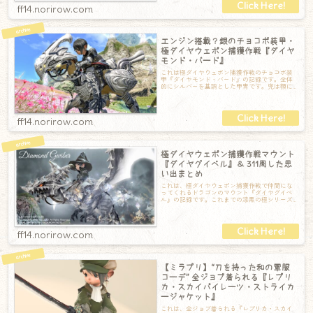
ff14.norirow.com
エンジン搭載？銀のチョコボ装甲・
極ダイヤウェポン捕獲作戦『ダイヤ
モンド・バード』
これは極ダイヤウェポン捕獲作戦のチョコボ装
甲『ダイヤモンド・バード』の記録です。全体
的にシルバーを基調とした甲冑です。兜は額に
ダイヤモンドらしき宝石が埋め込まれています
ff14.norirow.com
極ダイヤウェポン捕獲作戦マウント
『ダイヤグイベル』＆ 311周した思
い出まとめ
これは、極ダイヤウェポン捕獲作戦で仲間にな
ってくれるドラゴンのマウント『ダイヤグイベ
ル』の記録です。これまでの漆黒の極シリーズ
のドラゴンに比べ、兜のようなものを被ってい
ff14.norirow.com
【ミラプリ】“刀を持った和の軍服
コーデ” 全ジョブ着られる『レプリ
カ・スカイパイレーツ・ストライカ
ージャケット』
これは、全ジョブ着られる『レプリカ・スカイ