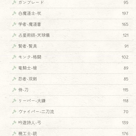
ガンブレード
95
白魔道士-杖
197
学者-魔道書
165
占星術師-天球儀
121
賢者-賢具
91
モンク-格闘
102
竜騎士-槍
89
忍者-双剣
85
侍-刀
115
リーパー-大鎌
118
ヴァイパー-二刀流
70
吟遊詩人-弓
139
機工士-銃
176