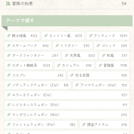
冒険の知恵
54
テーマで探す
騎士様風
403
カントリー風
509
アンティーク
1391
スチームパンク
642
ミリタリー
310
ゴシック
254
ダークファンタジー
297
天界風
350
和風
317
ロボット機械系
603
カジュアル
542
冒険服
1118
コスプレ
242
光る武器
765
ゾディアックウェポン（ZW）
88
アニマウェポン（AW）
153
エウレカウェポン（EW）
107
レジスタンスウェポン（RW）
117
マンダヴィルウェポン（MW）
210
ファントムウェポン（PW）
182
課金アイテム
316