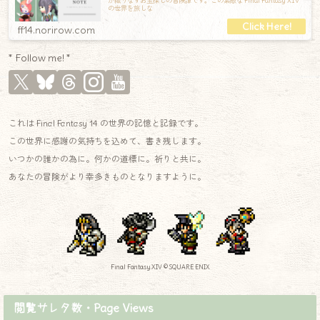
が織りなすお宝探しの冒険譚です。この素敵な Final Fantasy XIV
の世界を旅しな
ff14.norirow.com
* Follow me! *
これは Final Fantasy 14 の世界の記憶と記録です。
この世界に感謝の気持ちを込めて、書き残します。
いつかの誰かの為に。何かの道標に。祈りと共に。
あなたの冒険がより幸多きものとなりますように。
Final Fantasy XIV © SQUARE ENIX
閲覧サレタ数・Page Views