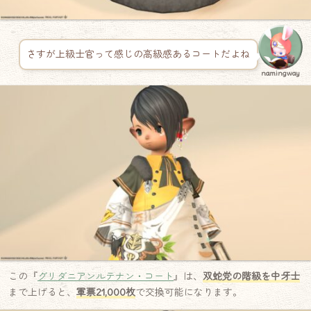
さすが上級士官って感じの高級感あるコートだよね
namingway
この『
グリダニアンルテナン・コート
』は、
双蛇党の階級を中牙士
まで上げると、
軍票21,000枚
で交換可能になります。