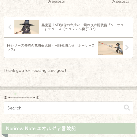
2026.03.06
2026.02.03
黒魔道士AF1装備の色違い・紫の復古調装備『ソーサラ
ー』シリーズ（ララフェル男子Ver.）
FFシリーズ伝統の竜騎士武器・円錐形騎兵槍『ホーリーラ
ンス』
Thank you for reading. See you !
✼••┈┈┈┈┈┈┈┈┈••✼
Norirow Note エオルゼア冒険記