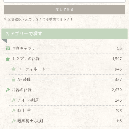
※ 全部選択・入力しなくても検索できるよ！
カテゴリーで探す
写真ギャラリー
53
ミラプリの記録
1,347
コーディネート
946
AF装備
387
武器の記録
2,679
ナイト-剣盾
245
戦士-斧
198
暗黒騎士-大剣
115