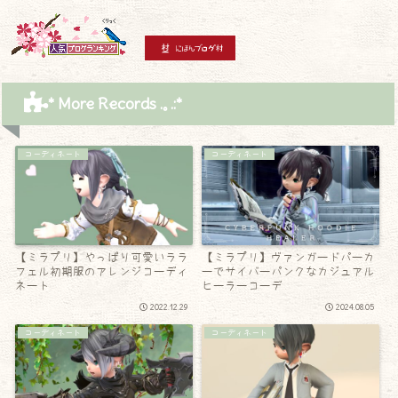
* More Records .｡.:*
コーディネート
コーディネート
【ミラプリ】やっぱり可愛いララ
【ミラプリ】ヴァンガードパーカ
フェル初期服のアレンジコーディ
ーでサイバーパンクなカジュアル
ネート
ヒーラーコーデ
2022.12.29
2024.08.05
コーディネート
コーディネート