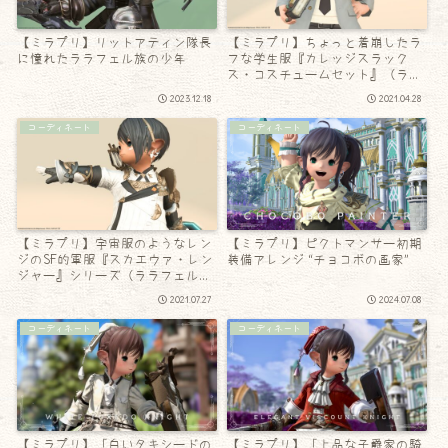
【ミラプリ】リットアティン隊長
【ミラプリ】ちょっと着崩したラ
に憧れたララフェル族の少年
フな学生服『カレッジスラック
ス・コスチュームセット』（ララ
フェル男子Ver.）
2023.12.18
2021.04.28
コーディネート
コーディネート
【ミラプリ】宇宙服のようなレン
【ミラプリ】ピクトマンサー初期
ジのSF的軍服『スカエウァ・レン
装備アレンジ “チョコボの画家”
ジャー』シリーズ（ララフェル
Ver.）
2021.07.27
2024.07.08
コーディネート
コーディネート
【ミラプリ】「白いタキシードの
【ミラプリ】「上品な子爵家の騎