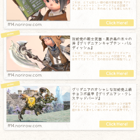
これは、とても珍しい緑の紙の学者武器『グリ
ダニアンエリート・コーデックス』の記録で
す。閉じていると、木のぬくもりを感じられそ
うな自然感あふれる小さめの魔道書です。これ
は
ff14.norirow.com
双蛇党の戦士武器・黒衣森の木々の
斧『グリダニアンキャプテン・バル
ディッシュ』
これは、双蛇党の上級戦士の斧『グリダニアン
キャプテン・バルディッシュ』の記録です。柄
は木でできていて、刃の部分は木の樹脂でしょ
うか。少し透明感のある素材です。なんだか由
ff14.norirow.com
グリダニアのオシャレな双蛇党上級
チョコボ装甲『グリダニアン・クレ
ステッドバード』
グランドカンパニー双蛇党の上級チョコボ装甲
『グリダニアン・クレステッドバード』適度に
鎧があって凛々しい感じのチョコボ装甲です。
両サイドには双蛇党の紋章が入った衣装を纏っ
ff14.norirow.com