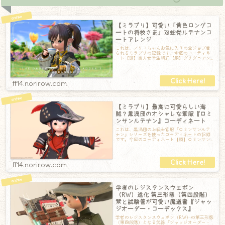
【ミラプリ】可愛い「黄色ロングコ
ートの将校さま」双蛇党ルテナンコ
ートアレンジ
これは、ノリコちゃんお気に入りの全ジョブ着
られるミラプリの記録です。今回のコーディネ
ート【頭】東方女学生絹紐【胴】グリダニアン
ルテナン・コート【手】バロニアル・リストラ
ff14.norirow.com
【ミラプリ】最高に可愛らしい海
賊？黒渦団のオシャレな軍服『ロミ
ンサンルテナン』コーディネート
これは、黒渦団の上級士官服『ロミンサンルテ
ナン』シリーズを使ったコーディネートの記録
です。今回のコーディネート【頭】ロミンサン
ルテナン・トライコーン【胴】ロミンサンルテ
ff14.norirow.com
学者のレジスタンスウェポン
（RW）進化 第三形態（第四段階）
栞と試験管が可愛い魔道書『ジャッ
ジオーダー・コーデックス』
学者のレジスタンスウェポン（RW）の第三形態
（第四段階）となる武器『ジャッジオーダー・