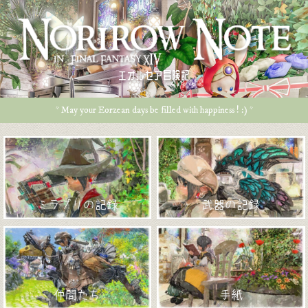
エオルゼア冒険記
* May your Eorzean days be filled with happiness ! :) *
ミラプリの記録
武器の記録
仲間たち
手紙