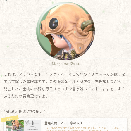
Norirow Note
これは、ノリロゥとネミングウェイ、そして妹のノリコちゃんが織りな
すお宝探しの冒険譚です。この素敵なエオルゼアの世界を旅しながら、
発掘したお宝物の記録を毎日ひとつずつ書き残しています。まぁ、よく
あるただの冒険記ですよ。
* 登場人物のご紹介.｡.:*
登場人物：ノート家の人々
この『Norirow Note エオルゼア冒険記』は―とあるノート家の三人