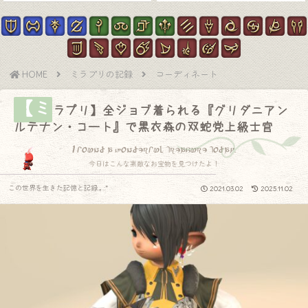
HOME
ミラプリの記録
コーディネート
【ミ
ラプリ】全ジョブ着られる『グリダニアン
ルテナン・コート』で黒衣森の双蛇党上級士官
I found a wonderful treasure today.
今日はこんな素敵なお宝物を見つけたよ！
この世界を生きた記憶と記録.｡.:*
2021.03.02
2025.11.02