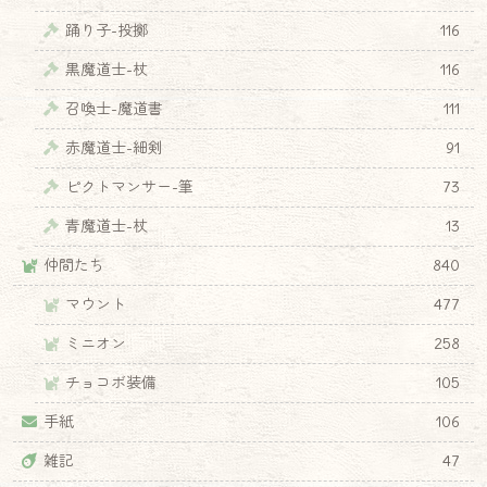
踊り子-投擲
116
黒魔道士-杖
116
召喚士-魔道書
111
赤魔道士-細剣
91
ピクトマンサー-筆
73
青魔道士-杖
13
仲間たち
840
マウント
477
ミニオン
258
チョコボ装備
105
手紙
106
雑記
47