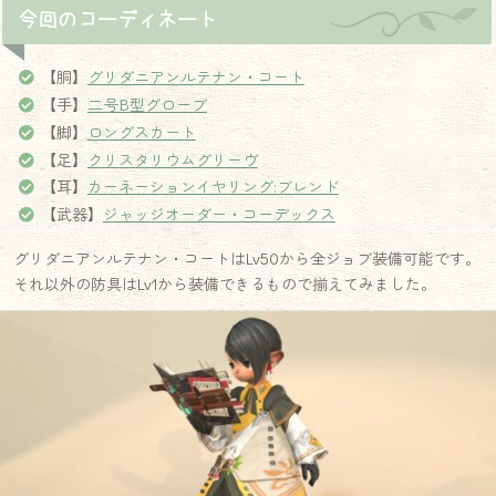
今回のコーディネート
【胴】
グリダニアンルテナン・コート
【手】
二号B型グローブ
【脚】
ロングスカート
【足】
クリスタリウムグリーヴ
【耳】
カーネーションイヤリング:ブレンド
【武器】
ジャッジオーダー・コーデックス
グリダニアンルテナン・コートはLv50から全ジョブ装備可能です。
それ以外の防具はLv1から装備できるもので揃えてみました。