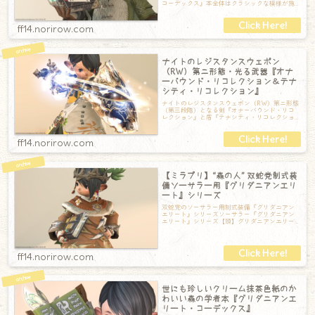
コーデックス』本全体はクラシックな模様が施
されており、レザーバンドでカードやペンが
ff14.norirow.com
ナイトのレジスタンスウェポン
（RW）第ニ形態・光る武器『オナ
ーバウンド・リコレクション＆テナ
シティ・リコレクション』
ナイトのレジスタンスウェポン（RW）第ニ形態
（第三段階）となる剣『オナーバウンド・リコ
レクション』と盾『テナシティ・リコレクショ
ン』納刀している状態では、前段階の『オナ
ff14.norirow.com
【ミラプリ】“森の人” 双蛇党制式装
備ソーサラー用『グリダニアンエリ
ート』シリーズ
双蛇党のソーサラー用制式装備『グリダニアン
エリート』シリーズソーサラー『グリダニアン
エリート』シリーズ【頭】グリダニアンエリー
ト・サークレット【胴】グリダニアンエリート
ff14.norirow.com
世にも珍しいクリーム抹茶色紙のか
わいい森の学者本『グリダニアンエ
リート・コーデックス』