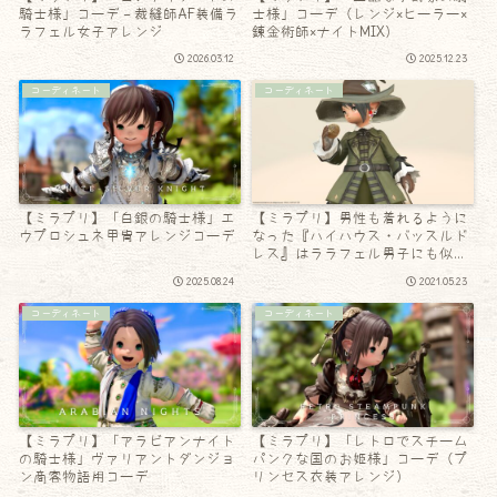
騎士様」コーデ – 裁縫師AF装備ラ
士様」コーデ（レンジ×ヒーラー×
ラフェル女子アレンジ
錬金術師×ナイトMIX）
2026.03.12
2025.12.23
コーディネート
コーディネート
【ミラプリ】「白銀の騎士様」エ
【ミラプリ】男性も着れるように
ウプロシュネ甲冑アレンジコーデ
なった『ハイハウス・バッスルド
レス』はララフェル男子にも似合
う？
2025.08.24
2021.05.23
コーディネート
コーディネート
【ミラプリ】「アラビアンナイト
【ミラプリ】「レトロでスチーム
の騎士様」ヴァリアントダンジョ
パンクな国のお姫様」コーデ（プ
ン商客物語用コーデ
リンセス衣装アレンジ）