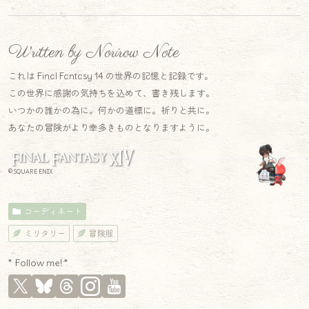
Written by Norirow Note
これは Final Fantasy 14 の世界の記憶と記録です。
この世界に感謝の気持ちを込めて、書き残します。
いつかの誰かの為に。何かの道標に。祈りと共に。
あなたの冒険がより幸多きものとなりますように。
© SQUARE ENIX
コーディネート
ミリタリー
冒険服
* Follow me! *