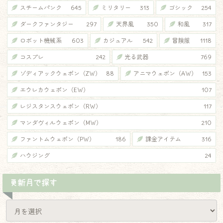
スチームパンク
645
ミリタリー
313
ゴシック
254
ダークファンタジー
297
天界風
350
和風
317
ロボット機械系
603
カジュアル
542
冒険服
1118
コスプレ
242
光る武器
769
ゾディアックウェポン（ZW）
88
アニマウェポン（AW）
153
エウレカウェポン（EW）
107
レジスタンスウェポン（RW）
117
マンダヴィルウェポン（MW）
210
ファントムウェポン（PW）
186
課金アイテム
316
ハウジング
24
更新月で探す