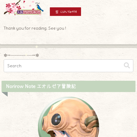
Thank you for reading. See you !
✼••┈┈┈┈┈┈┈┈┈••✼
Norirow Note エオルゼア冒険記