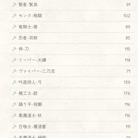
賢者-賢具
91
モンク-格闘
102
竜騎士-槍
89
忍者-双剣
85
侍-刀
115
リーパー-大鎌
118
ヴァイパー-二刀流
71
吟遊詩人-弓
139
機工士-銃
176
踊り子-投擲
116
黒魔道士-杖
116
召喚士-魔道書
111
赤魔道士-細剣
91