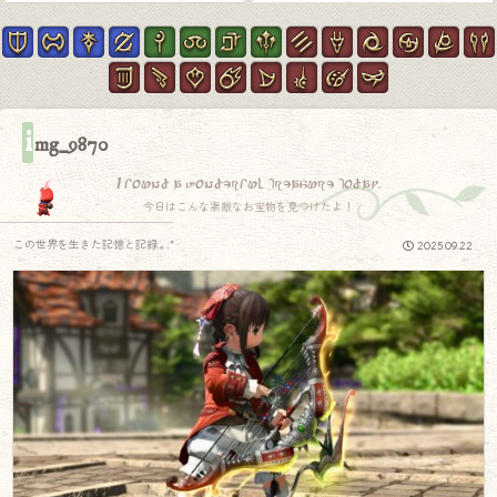
i
mg_9870
I found a wonderful treasure today.
今日はこんな素敵なお宝物を見つけたよ！
この世界を生きた記憶と記録.｡.:*
2025.09.22