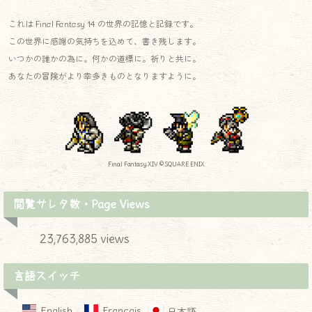
これは Final Fantasy 14 の世界の記憶と記録です。
この世界に感謝の気持ちを込めて、書き残します。
いつかの誰かの為に。何かの道標に。祈りと共に。
あなたの冒険がより幸多きものとなりますように。
Final Fantasy XIV © SQUARE ENIX
閲覧サレタ数・Page Views
23,763,885 views
言語スイッチ
English
Français