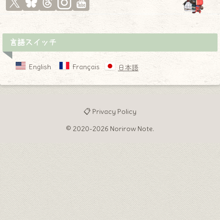
言語スイッチ
English
Français
日本語
📋 Privacy Policy
© 2020-2026 Norirow Note.