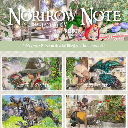
エオルゼア冒険記
* May your Eorzean days be filled with happiness ! :) *
ミラプリの記録
武器の記録
仲間たち
手紙