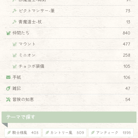
ピクトマンサー-筆
73
青魔道士-杖
13
仲間たち
840
マウント
477
ミニオン
258
♦
チョコボ装備
105
手紙
106
雑記
47
冒険の知恵
54
テーマで探す
騎士様風
403
カントリー風
509
アンティーク
1395