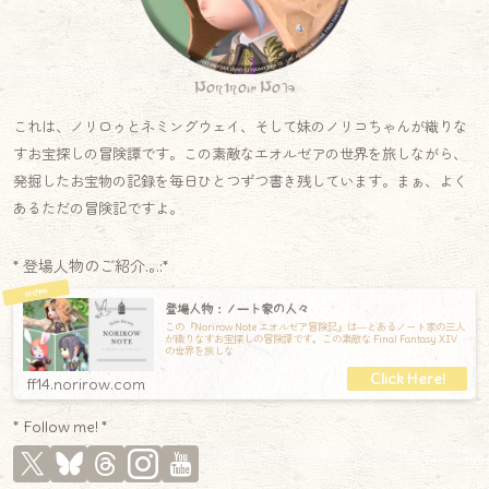
Norirow Note
これは、ノリロゥとネミングウェイ、そして妹のノリコちゃんが織りな
すお宝探しの冒険譚です。この素敵なエオルゼアの世界を旅しながら、
発掘したお宝物の記録を毎日ひとつずつ書き残しています。まぁ、よく
あるただの冒険記ですよ。
* 登場人物のご紹介.｡.:*
登場人物：ノート家の人々
この『Norirow Note エオルゼア冒険記』は―とあるノート家の三人
が織りなすお宝探しの冒険譚です。この素敵な Final Fantasy XIV
の世界を旅しな
ff14.norirow.com
* Follow me! *