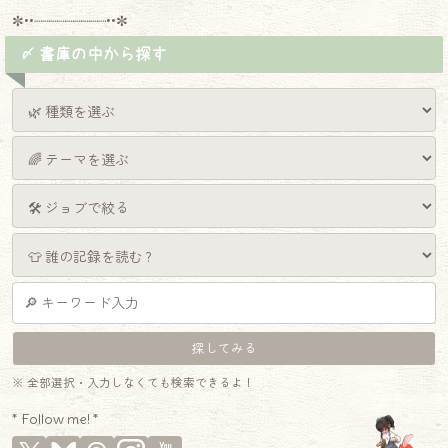
✼••┈┈┈┈┈┈┈┈┈••✼
〆 書庫の中から探す
※ 全部選択・入力しなくても検索できるよ！
* Follow me! *