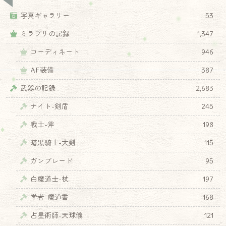
写真ギャラリー
53
ミラプリの記録
1,347
コーディネート
946
AF装備
387
武器の記録
2,683
ナイト-剣盾
245
戦士-斧
198
暗黒騎士-大剣
115
ガンブレード
95
白魔道士-杖
197
学者-魔道書
168
占星術師-天球儀
121