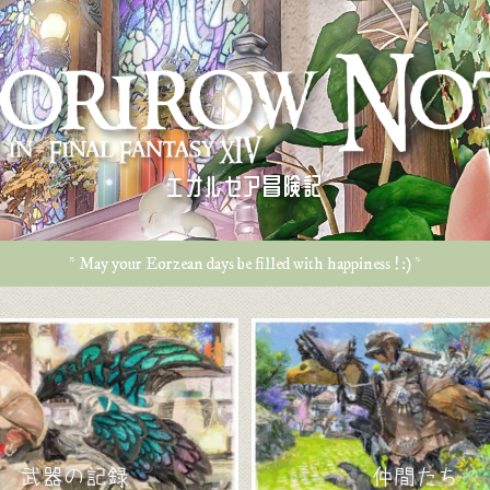
エオルゼア冒険記
* May your Eorzean days be filled with happiness ! :) *
武器の記録
仲間たち