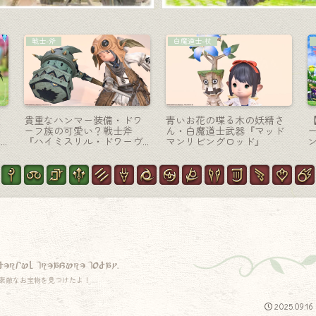
ナイト-剣盾
戦士-斧
ポ
漆黒の十字架なナイト武器
FF13 ライトニングリターン
円
『レイクランド・ロングソ
ズのスノウの武器・氷の戦
ン
リ
ード＆カイトシールド』
士斧『ルシバルディッシ
ュ』
derful treasure today.
素敵なお宝物を見つけたよ！
2025.09.16