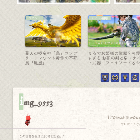
リーパー-大鎌
戦士-斧
形態・忍者
古代遺物のようなリーパー
戦士のレジスタンスウェ
月輪『マ
武器・封印された大鎌『ク
ン（RW）第二形態・光る
ャクラ
リプトラーカー・ウォーサ
月斧『スカルレンダー・
イズRE』
コレクション』
i
mg_9553
I found a won
今日はこんな
この世界を生きた記憶と記録.｡.:*