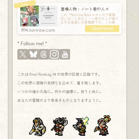
登場人物：ノート家の人々
この『Norirow Note エオルゼア冒険
記』は―とあるノート家の三人が織り
なすお宝探しの冒険譚です。この素敵
な Final Fantasy XIV の世界を旅しな
ff14.norirow.com
* Follow me! *
これは Final Fantasy 14 の世界の記憶と記録です。
この世界に感謝の気持ちを込めて、書き残します。
いつかの誰かの為に。何かの道標に。祈りと共に。
あなたの冒険がより幸多きものとなりますように。