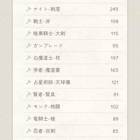
ナイト-剣盾
245
戦士-斧
198
暗黒騎士-大剣
115
ガンブレード
95
白魔道士-杖
197
学者-魔道書
165
占星術師-天球儀
121
賢者-賢具
91
モンク-格闘
102
竜騎士-槍
89
忍者-双剣
85