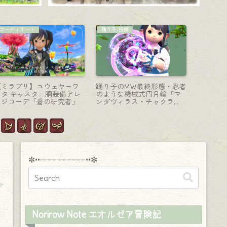
踊り子-投擲
コーディネート
賢者-賢具
踊り子のファントムウェポ
【ミラプリ】最高に可愛ら
銀の羽根
 (PW) 第三形態・光る蓮の
しい海賊？黒渦団のオシャ
風な賢者
花の円月輪『ファントムオ
レな軍服『ロミンサンルテ
レア造物
ブスキュラム・タスラム』
ナン』コーディネート
ス・ウィ
✼••┈┈┈┈┈┈┈┈┈••✼
Norirow Note エオルゼア冒険記