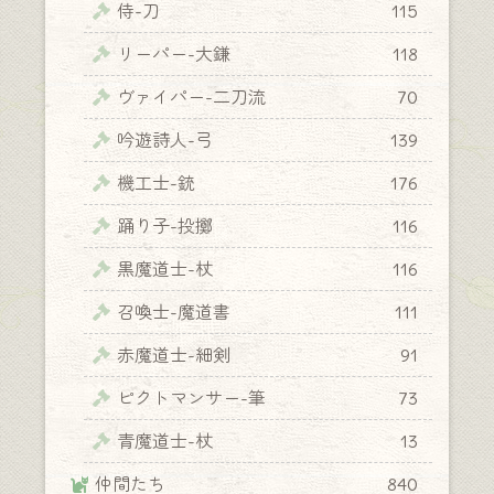
侍-刀
115
リーパー-大鎌
118
ヴァイパー-二刀流
70
吟遊詩人-弓
139
機工士-銃
176
踊り子-投擲
116
黒魔道士-杖
116
召喚士-魔道書
111
赤魔道士-細剣
91
ピクトマンサー-筆
73
青魔道士-杖
13
仲間たち
840