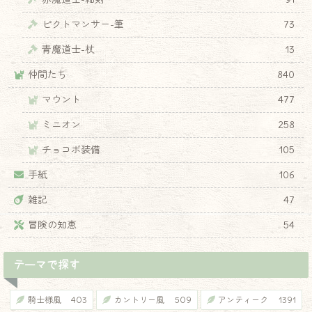
ピクトマンサー-筆
73
青魔道士-杖
13
仲間たち
840
マウント
477
ミニオン
258
チョコボ装備
105
手紙
106
雑記
47
冒険の知恵
54
テーマで探す
騎士様風
403
カントリー風
509
アンティーク
1391