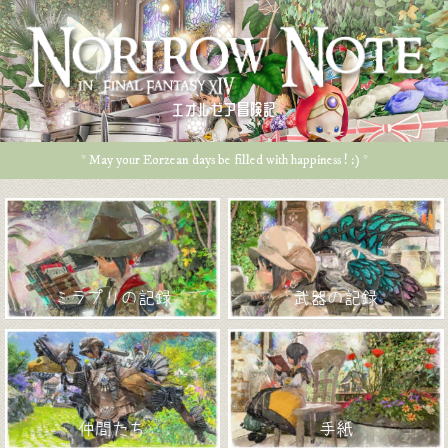
エオルゼア冒険記
* May your Eorzean days be filled with happiness ! :) *
ミラプリの記録
武器の記録
仲間たち
手紙