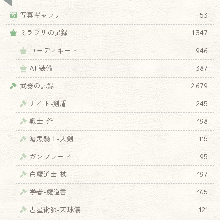
写真ギャラリー
53
ミラプリの記録
1,347
コーディネート
946
AF装備
387
武器の記録
2,679
ナイト-剣盾
245
戦士-斧
198
暗黒騎士-大剣
115
ガンブレード
95
白魔道士-杖
197
学者-魔道書
165
占星術師-天球儀
121