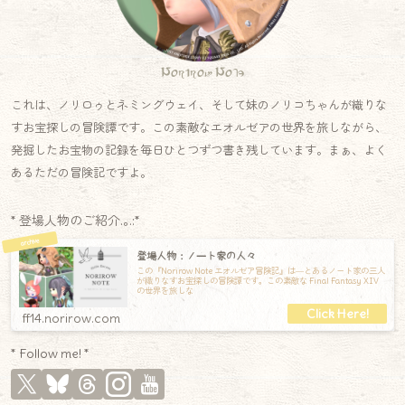
Norirow Note
これは、ノリロゥとネミングウェイ、そして妹のノリコちゃんが織りな
すお宝探しの冒険譚です。この素敵なエオルゼアの世界を旅しながら、
発掘したお宝物の記録を毎日ひとつずつ書き残しています。まぁ、よく
あるただの冒険記ですよ。
* 登場人物のご紹介.｡.:*
登場人物：ノート家の人々
この『Norirow Note エオルゼア冒険記』は―とあるノート家の三人
が織りなすお宝探しの冒険譚です。この素敵な Final Fantasy XIV
の世界を旅しな
ff14.norirow.com
* Follow me! *