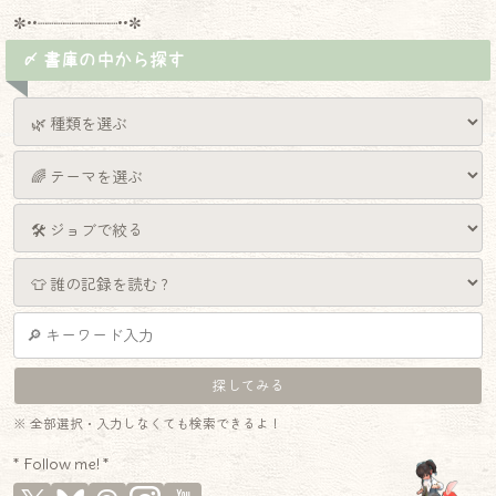
✼••┈┈┈┈┈┈┈┈┈••✼
〆 書庫の中から探す
※ 全部選択・入力しなくても検索できるよ！
* Follow me! *