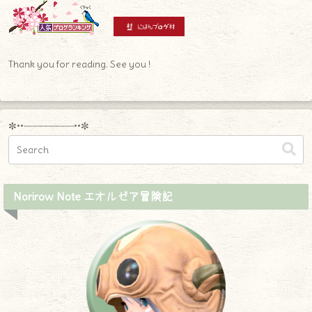
Thank you for reading. See you !
✼••┈┈┈┈┈┈┈┈┈••✼
Norirow Note エオルゼア冒険記