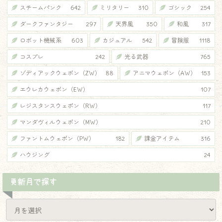
スチームパンク
642
ミリタリー
310
ゴシック
254
ダークファンタジー
297
天界風
350
和風
317
ロボット機械系
603
カジュアル
542
冒険服
1118
コスプレ
242
光る武器
765
ゾディアックウェポン（ZW）
88
アニマウェポン（AW）
153
エウレカウェポン（EW）
107
レジスタンスウェポン（RW）
117
マンダヴィルウェポン（MW）
210
ファントムウェポン（PW）
182
課金アイテム
316
ハウジング
24
更新月で探す