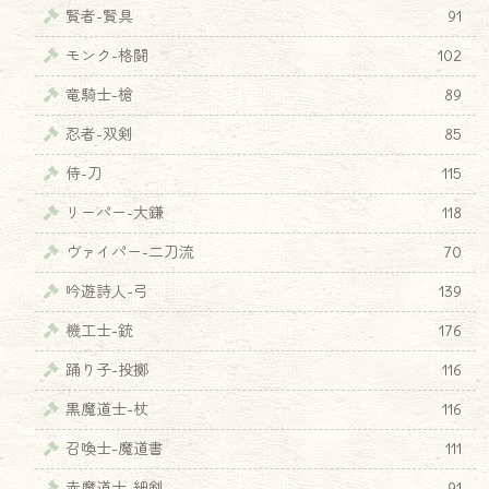
賢者-賢具
91
モンク-格闘
102
竜騎士-槍
89
忍者-双剣
85
侍-刀
115
リーパー-大鎌
118
ヴァイパー-二刀流
70
吟遊詩人-弓
139
機工士-銃
176
踊り子-投擲
116
黒魔道士-杖
116
♦
召喚士-魔道書
111
赤魔道士-細剣
91