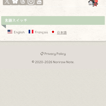
言語スイッチ
English
Français
日本語
📋 Privacy Policy
© 2020-2026 Norirow Note.