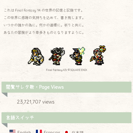
これは Final Fantasy 14 の世界の記憶と記録です。
この世界に感謝の気持ちを込めて、書き残します。
いつかの誰かの為に。何かの道標に。祈りと共に。
あなたの冒険がより幸多きものとなりますように。
Final Fantasy XIV © SQUARE ENIX
閲覧サレタ数・Page Views
23,721,707 views
言語スイッチ
English
Français