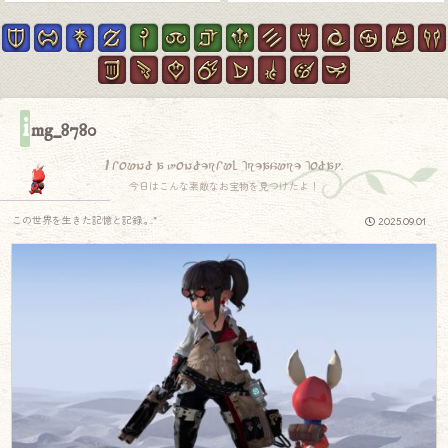
i
mg_8780
I found a wonderful treasure today.
今日はこんな素敵なお宝物を見つけたよ！
この世界を生きた記憶と記録.｡.:*
2025.09.01