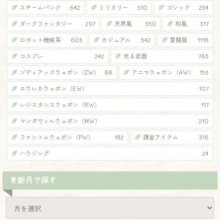
スチームパンク
642
ミリタリー
310
ゴシック
254
ダークファンタジー
297
天界風
350
和風
317
ロボット機械系
603
カジュアル
542
冒険服
1118
コスプレ
242
光る武器
765
ゾディアックウェポン（ZW）
88
アニマウェポン（AW）
153
エウレカウェポン（EW）
107
レジスタンスウェポン（RW）
117
マンダヴィルウェポン（MW）
210
ファントムウェポン（PW）
182
課金アイテム
316
ハウジング
24
更新月で探す