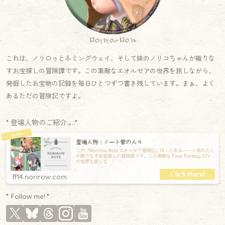
Norirow Note
これは、ノリロゥとネミングウェイ、そして妹のノリコちゃんが織りな
すお宝探しの冒険譚です。この素敵なエオルゼアの世界を旅しながら、
発掘したお宝物の記録を毎日ひとつずつ書き残しています。まぁ、よく
あるただの冒険記ですよ。
* 登場人物のご紹介.｡.:*
登場人物：ノート家の人々
この『Norirow Note エオルゼア冒険記』は―とあるノート家の三人
が織りなすお宝探しの冒険譚です。この素敵な Final Fantasy XIV
の世界を旅しな
ff14.norirow.com
* Follow me! *