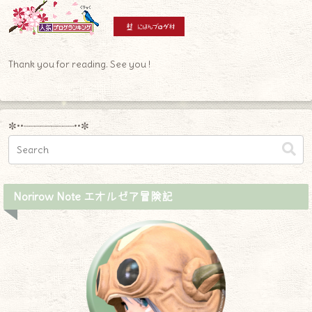
Thank you for reading. See you !
✼••┈┈┈┈┈┈┈┈┈••✼
Norirow Note エオルゼア冒険記