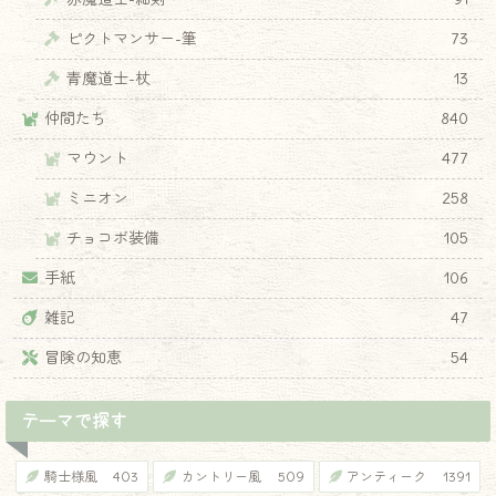
ピクトマンサー-筆
73
青魔道士-杖
13
仲間たち
840
マウント
477
♦
ミニオン
258
チョコボ装備
105
手紙
106
雑記
47
冒険の知恵
54
テーマで探す
騎士様風
403
カントリー風
509
アンティーク
1391