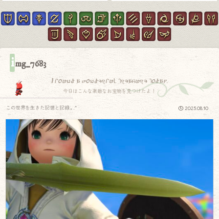
i
mg_7683
I found a wonderful treasure today.
今日はこんな素敵なお宝物を見つけたよ！
この世界を生きた記憶と記録.｡.:*
2025.08.10