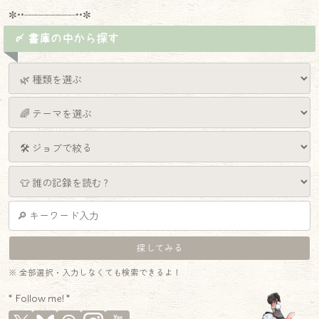
✼••┈┈┈┈┈┈┈┈┈••✼
〆 書庫の中から探す
※ 全部選択・入力しなくても検索できるよ！
* Follow me! *