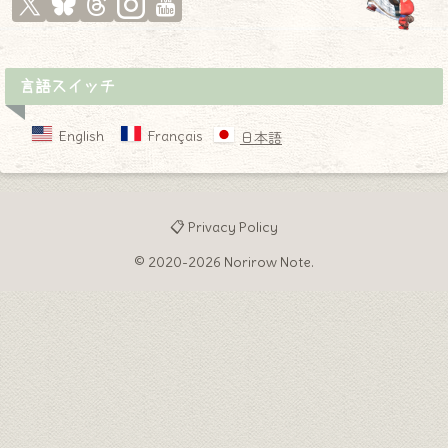
言語スイッチ
English
Français
日本語
📋 Privacy Policy
© 2020-2026 Norirow Note.