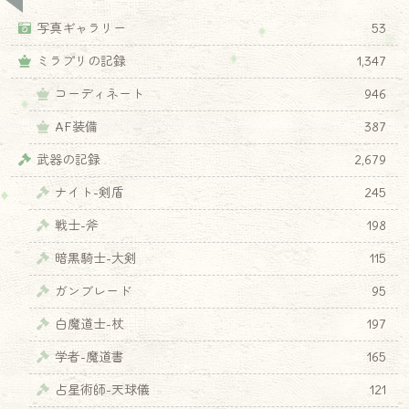
写真ギャラリー
53
ミラプリの記録
1,347
コーディネート
946
AF装備
387
武器の記録
2,679
ナイト-剣盾
245
戦士-斧
198
暗黒騎士-大剣
115
ガンブレード
95
白魔道士-杖
197
学者-魔道書
165
占星術師-天球儀
121