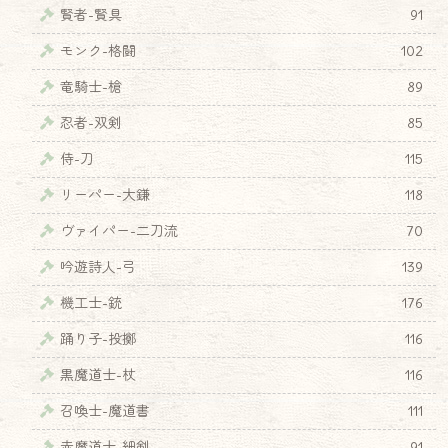
賢者-賢具
91
モンク-格闘
102
竜騎士-槍
89
忍者-双剣
85
侍-刀
115
リーパー-大鎌
118
ヴァイパー-二刀流
70
吟遊詩人-弓
139
機工士-銃
176
踊り子-投擲
116
黒魔道士-杖
116
召喚士-魔道書
111
赤魔道士-細剣
91