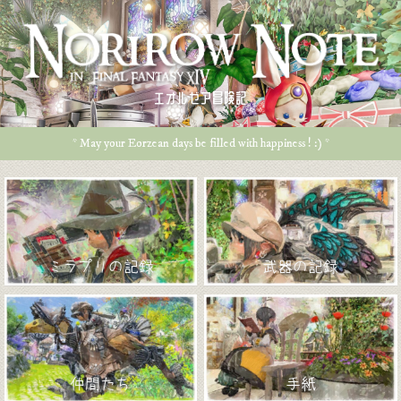
エオルゼア冒険記
* May your Eorzean days be filled with happiness ! :) *
ミラプリの記録
武器の記録
仲間たち
手紙