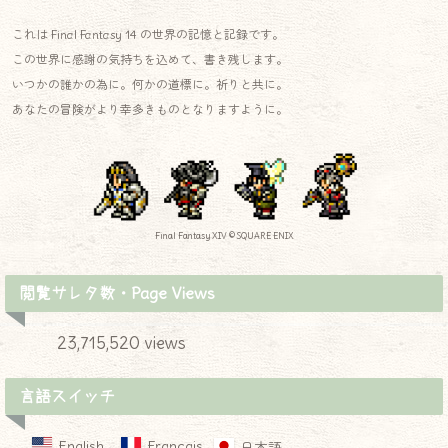
これは Final Fantasy 14 の世界の記憶と記録です。
この世界に感謝の気持ちを込めて、書き残します。
いつかの誰かの為に。何かの道標に。祈りと共に。
あなたの冒険がより幸多きものとなりますように。
Final Fantasy XIV © SQUARE ENIX
閲覧サレタ数・Page Views
23,715,520 views
言語スイッチ
English
Français