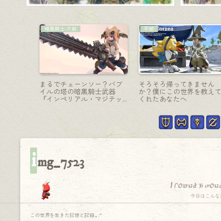
吟遊詩人-弓
チョコボ装備
オシャレ
“リス＆どんぐり” の可愛い
ハロウィン仮装の可愛い
護天節
木の弓・吟遊詩人の夢武器
バケのチョコボ装甲/守護
』シリーズ
『ドリーム・オブ・フォレ
節『イアリ・バード』
）
スト』
i
mg_7523
I found a won
今日はこんな
この世界を生きた記憶と記録.｡.:*