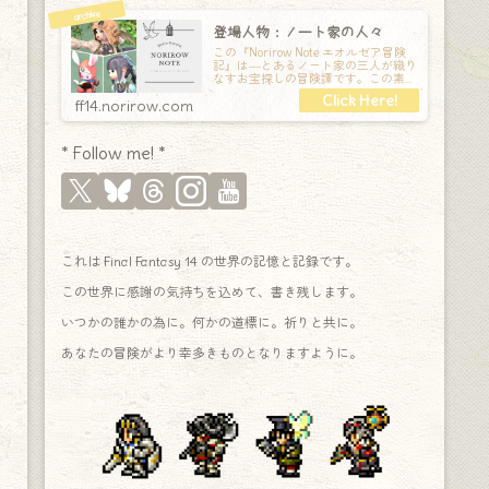
登場人物：ノート家の人々
この『Norirow Note エオルゼア冒険
記』は―とあるノート家の三人が織り
なすお宝探しの冒険譚です。この素敵
な Final Fantasy XIV の世界を旅しな
ff14.norirow.com
* Follow me! *
これは Final Fantasy 14 の世界の記憶と記録です。
この世界に感謝の気持ちを込めて、書き残します。
いつかの誰かの為に。何かの道標に。祈りと共に。
あなたの冒険がより幸多きものとなりますように。