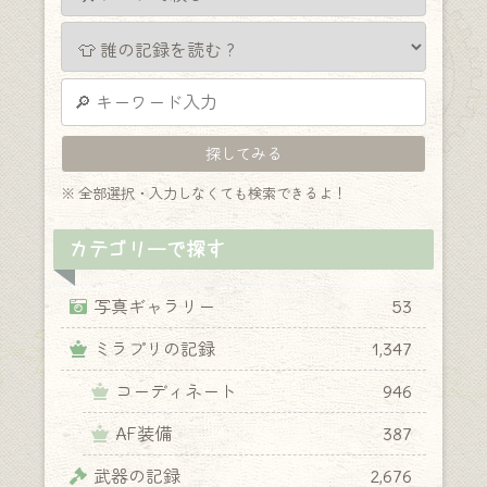
※ 全部選択・入力しなくても検索できるよ！
カテゴリーで探す
写真ギャラリー
53
ミラプリの記録
1,347
コーディネート
946
AF装備
387
武器の記録
2,676