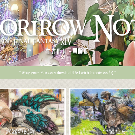
エオルゼア冒険記
* May your Eorzean days be filled with happiness ! :) *
武器の記録
仲間たち