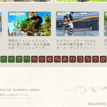
黒魔道士-杖
吟遊詩人-弓
オ
黒魔道士のAF2武器＆アニ
まるでエレキギターのよう
天
マウェポン（AW）第一段
な吟遊詩人のAF6武器『ガ
階・光る三日月の杖『ルナ
ストラフェテス』
リスロッド・アニマ』
derful treasure today.
素敵なお宝物を見つけたよ！
2025.08.06