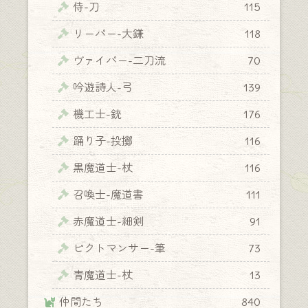
侍-刀
115
リーパー-大鎌
118
ヴァイパー-二刀流
70
吟遊詩人-弓
139
機工士-銃
176
踊り子-投擲
116
黒魔道士-杖
116
召喚士-魔道書
111
赤魔道士-細剣
91
ピクトマンサー-筆
73
青魔道士-杖
13
仲間たち
840