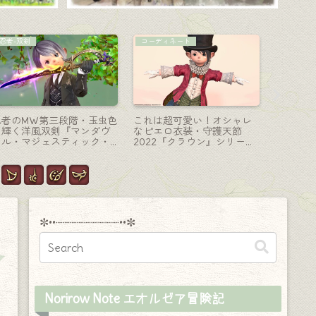
マウント
学者-魔道書
マウント
第三次イシュガルド復興マ
極ダイヤウェポン捕獲作戦
喜怒哀楽
ウント・大きな角の『メガ
“学者”の武器・獣の数字の本
愛い大き
ロトラグス』
『ダイヤウェポン・コーデ
『大柴犬
ックス』
✼••┈┈┈┈┈┈┈┈┈••✼
Norirow Note エオルゼア冒険記