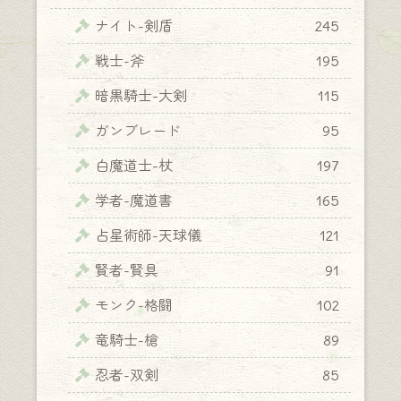
ナイト-剣盾
245
戦士-斧
195
暗黒騎士-大剣
115
ガンブレード
95
白魔道士-杖
197
学者-魔道書
165
占星術師-天球儀
121
賢者-賢具
91
モンク-格闘
102
竜騎士-槍
89
忍者-双剣
85