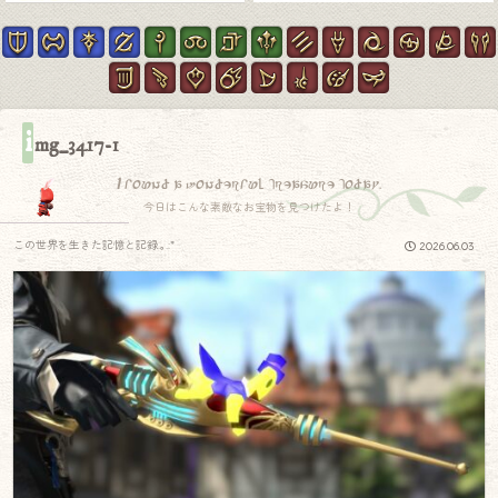
i
mg_3417-1
I found a wonderful treasure today.
今日はこんな素敵なお宝物を見つけたよ！
この世界を生きた記憶と記録.｡.:*
2026.06.03