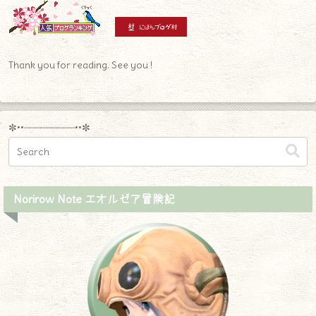
Thank you for reading. See you !
✼••┈┈┈┈┈┈┈┈┈••✼
Norirow Note エオルゼア冒険記