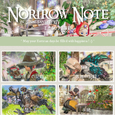
エオルゼア冒険記
* May your Eorzean days be filled with happiness ! :) *
ミラプリの記録
武器の記録
仲間たち
手紙