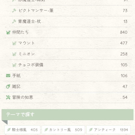
ピクトマンサー-筆
73
青魔道士-杖
13
仲間たち
840
マウント
477
ミニオン
258
チョコボ装備
105
手紙
106
雑記
47
冒険の知恵
54
テーマで探す
騎士様風
403
カントリー風
509
アンティーク
1394