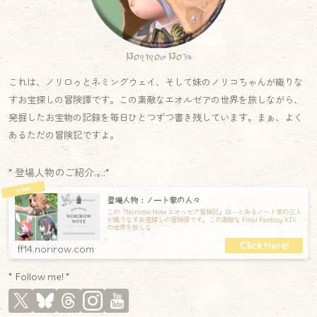
Norirow Note
これは、ノリロゥとネミングウェイ、そして妹のノリコちゃんが織りな
すお宝探しの冒険譚です。この素敵なエオルゼアの世界を旅しながら、
発掘したお宝物の記録を毎日ひとつずつ書き残しています。まぁ、よく
あるただの冒険記ですよ。
* 登場人物のご紹介.｡.:*
登場人物：ノート家の人々
この『Norirow Note エオルゼア冒険記』は―とあるノート家の三人
が織りなすお宝探しの冒険譚です。この素敵な Final Fantasy XIV
の世界を旅しな
ff14.norirow.com
* Follow me! *