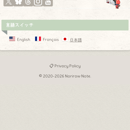
言語スイッチ
English
Français
日本語
📋 Privacy Policy
© 2020-2026 Norirow Note.