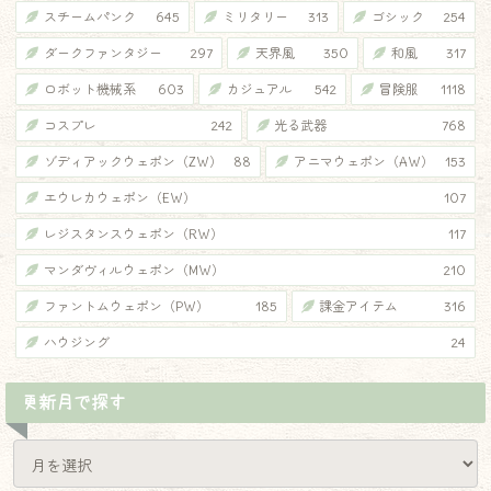
スチームパンク
645
ミリタリー
313
ゴシック
254
ダークファンタジー
297
天界風
350
和風
317
ロボット機械系
603
カジュアル
542
冒険服
1118
コスプレ
242
光る武器
768
ゾディアックウェポン（ZW）
88
アニマウェポン（AW）
153
エウレカウェポン（EW）
107
レジスタンスウェポン（RW）
117
マンダヴィルウェポン（MW）
210
ファントムウェポン（PW）
185
課金アイテム
316
ハウジング
24
更新月で探す