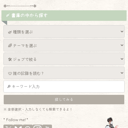
✼••┈┈┈┈┈┈┈┈┈••✼
〆 書庫の中から探す
※ 全部選択・入力しなくても検索できるよ！
* Follow me! *