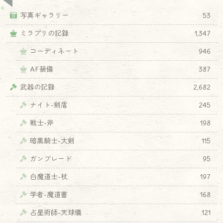
写真ギャラリー
53
ミラプリの記録
1,347
コーディネート
946
AF装備
387
武器の記録
2,682
ナイト-剣盾
245
戦士-斧
198
暗黒騎士-大剣
115
ガンブレード
95
白魔道士-杖
197
学者-魔道書
168
占星術師-天球儀
121