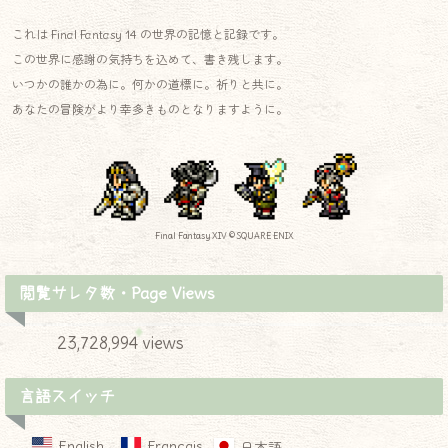
これは Final Fantasy 14 の世界の記憶と記録です。
この世界に感謝の気持ちを込めて、書き残します。
いつかの誰かの為に。何かの道標に。祈りと共に。
あなたの冒険がより幸多きものとなりますように。
Final Fantasy XIV © SQUARE ENIX
閲覧サレタ数・Page Views
23,728,994 views
言語スイッチ
English
Français