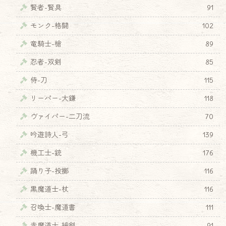
賢者-賢具
91
モンク-格闘
102
竜騎士-槍
89
忍者-双剣
85
侍-刀
115
リーパー-大鎌
118
ヴァイパー-二刀流
70
吟遊詩人-弓
139
機工士-銃
176
踊り子-投擲
116
黒魔道士-杖
116
召喚士-魔道書
111
♦
赤魔道士-細剣
91