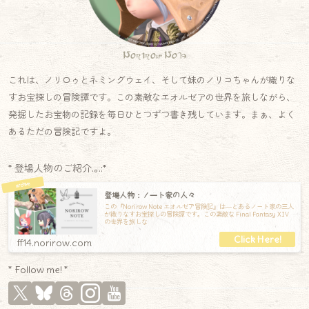
Norirow Note
これは、ノリロゥとネミングウェイ、そして妹のノリコちゃんが織りな
すお宝探しの冒険譚です。この素敵なエオルゼアの世界を旅しながら、
発掘したお宝物の記録を毎日ひとつずつ書き残しています。まぁ、よく
あるただの冒険記ですよ。
* 登場人物のご紹介.｡.:*
登場人物：ノート家の人々
この『Norirow Note エオルゼア冒険記』は―とあるノート家の三人
が織りなすお宝探しの冒険譚です。この素敵な Final Fantasy XIV
の世界を旅しな
ff14.norirow.com
* Follow me! *