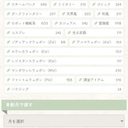
スチームパンク
645
ミリタリー
313
ゴシック
254
ダークファンタジー
297
天界風
350
和風
317
ロボット機械系
603
カジュアル
542
冒険服
1118
コスプレ
242
光る武器
771
ゾディアックウェポン（ZW）
88
アニマウェポン（AW）
153
エウレカウェポン（EW）
107
レジスタンスウェポン（RW）
117
マンダヴィルウェポン（MW）
210
ファントムウェポン（PW）
188
課金アイテム
316
ハウジング
24
更新月で探す