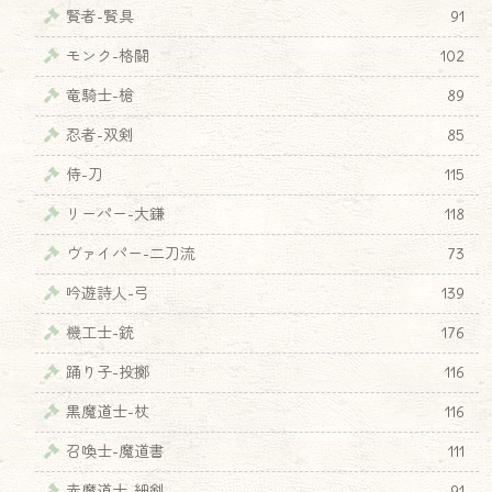
賢者-賢具
91
モンク-格闘
102
竜騎士-槍
89
忍者-双剣
85
侍-刀
115
リーパー-大鎌
118
ヴァイパー-二刀流
73
吟遊詩人-弓
139
機工士-銃
176
♦
踊り子-投擲
116
黒魔道士-杖
116
召喚士-魔道書
111
赤魔道士-細剣
91