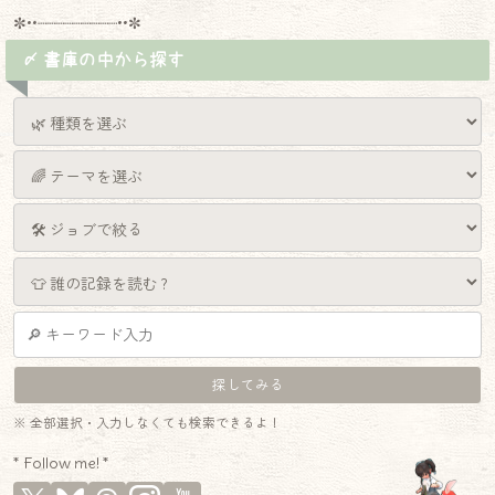
✼••┈┈┈┈┈┈┈┈┈••✼
〆 書庫の中から探す
※ 全部選択・入力しなくても検索できるよ！
* Follow me! *