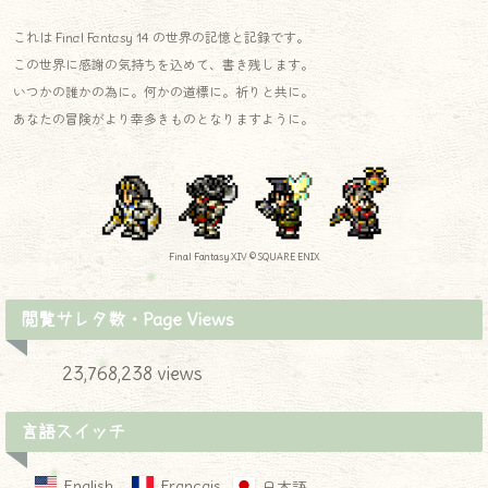
これは Final Fantasy 14 の世界の記憶と記録です。
この世界に感謝の気持ちを込めて、書き残します。
いつかの誰かの為に。何かの道標に。祈りと共に。
あなたの冒険がより幸多きものとなりますように。
Final Fantasy XIV © SQUARE ENIX
閲覧サレタ数・Page Views
23,768,238 views
言語スイッチ
English
Français