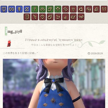
i
mg_3158
I found a wonderful treasure today.
今日はこんな素敵なお宝物を見つけたよ！
この世界を生きた記憶と記録.｡.:*
2026.05.29