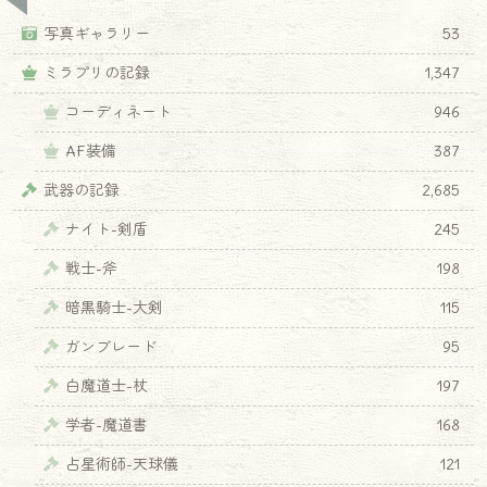
写真ギャラリー
53
ミラプリの記録
1,347
コーディネート
946
AF装備
387
武器の記録
2,685
ナイト-剣盾
245
戦士-斧
198
暗黒騎士-大剣
115
ガンブレード
95
白魔道士-杖
197
学者-魔道書
168
占星術師-天球儀
121