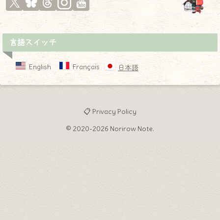
言語スイッチ
English
Français
日本語
📋 Privacy Policy
© 2020-2026 Norirow Note.