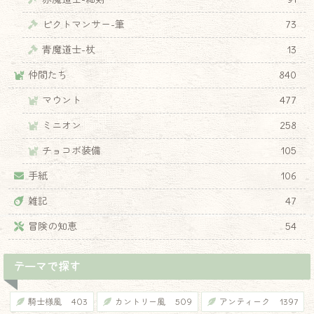
ピクトマンサー-筆
73
青魔道士-杖
13
仲間たち
840
マウント
477
ミニオン
258
チョコボ装備
105
手紙
106
雑記
47
冒険の知恵
54
テーマで探す
騎士様風
403
カントリー風
509
アンティーク
1397