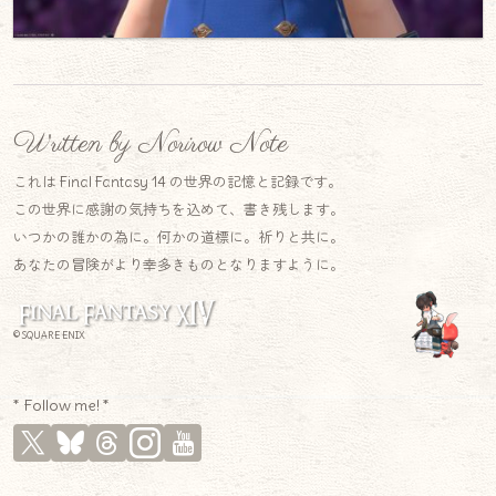
Written by Norirow Note
これは Final Fantasy 14 の世界の記憶と記録です。
この世界に感謝の気持ちを込めて、書き残します。
いつかの誰かの為に。何かの道標に。祈りと共に。
あなたの冒険がより幸多きものとなりますように。
© SQUARE ENIX
* Follow me! *