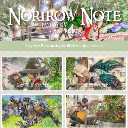
エオルゼア冒険記
* May your Eorzean days be filled with happiness ! :) *
ミラプリの記録
武器の記録
仲間たち
手紙