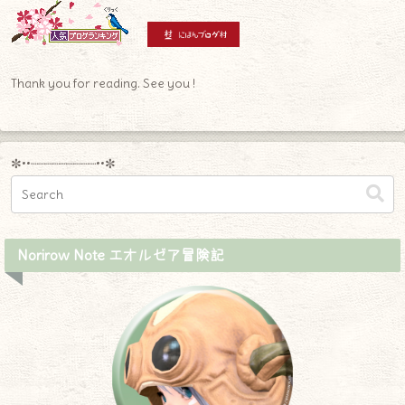
Thank you for reading. See you !
✼••┈┈┈┈┈┈┈┈┈••✼
Norirow Note エオルゼア冒険記