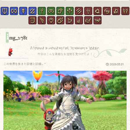
i
mg_2781
I found a wonderful treasure today.
今日はこんな素敵なお宝物を見つけたよ！
この世界を生きた記憶と記録.｡.:*
2026.05.21