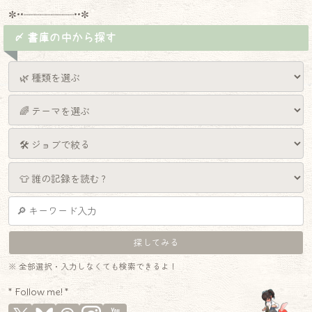
✼••┈┈┈┈┈┈┈┈┈••✼
〆 書庫の中から探す
※ 全部選択・入力しなくても検索できるよ！
* Follow me! *