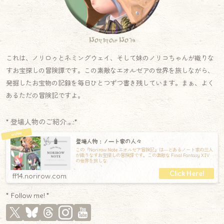
Norirow Note
これは、ノリロゥとネミングウェイ、そして妹のノリコちゃんが織りな
すお宝探しの冒険譚です。この素敵なエオルゼアの世界を旅しながら、
発掘したお宝物の記録を毎日ひとつずつ書き残しています。まぁ、よく
あるただの冒険記ですよ。
* 登場人物のご紹介.｡.:*
登場人物：ノート家の人々
この『Norirow Note エオルゼア冒険記』は―とあるノート家の三人
が織りなすお宝探しの冒険譚です。この素敵な Final Fantasy XIV
の世界を旅しな
ff14.norirow.com
* Follow me! *