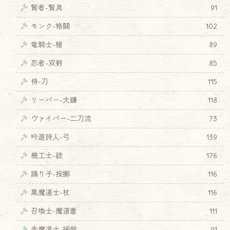
賢者-賢具
91
モンク-格闘
102
竜騎士-槍
89
忍者-双剣
85
♦
侍-刀
115
リーパー-大鎌
118
ヴァイパー-二刀流
73
吟遊詩人-弓
139
機工士-銃
176
踊り子-投擲
116
黒魔道士-杖
116
召喚士-魔道書
111
赤魔道士-細剣
91