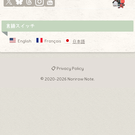
言語スイッチ
English
Français
日本語
📋 Privacy Policy
© 2020-2026 Norirow Note.