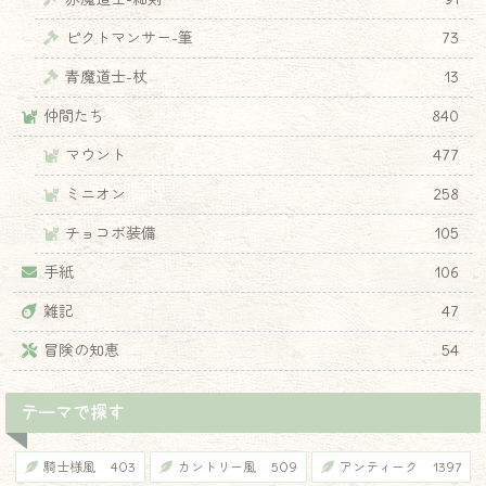
ピクトマンサー-筆
73
青魔道士-杖
13
仲間たち
840
マウント
477
ミニオン
258
チョコボ装備
105
手紙
106
雑記
47
冒険の知恵
54
テーマで探す
騎士様風
403
カントリー風
509
アンティーク
1397