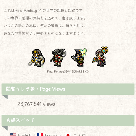
これは Final Fantasy 14 の世界の記憶と記録です。
この世界に感謝の気持ちを込めて、書き残します。
いつかの誰かの為に。何かの道標に。祈りと共に。
あなたの冒険がより幸多きものとなりますように。
Final Fantasy XIV © SQUARE ENIX
閲覧サレタ数・Page Views
23,767,541 views
言語スイッチ
English
Français