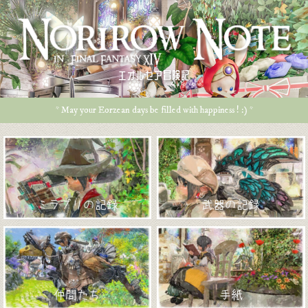
エオルゼア冒険記
* May your Eorzean days be filled with happiness ! :) *
ミラプリの記録
武器の記録
仲間たち
手紙