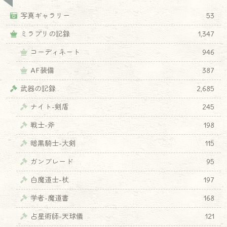
写真ギャラリー
53
ミラプリの記録
1,347
コーディネート
946
AF装備
387
武器の記録
2,685
ナイト-剣盾
245
戦士-斧
198
暗黒騎士-大剣
115
ガンブレード
95
白魔道士-杖
197
学者-魔道書
168
占星術師-天球儀
121