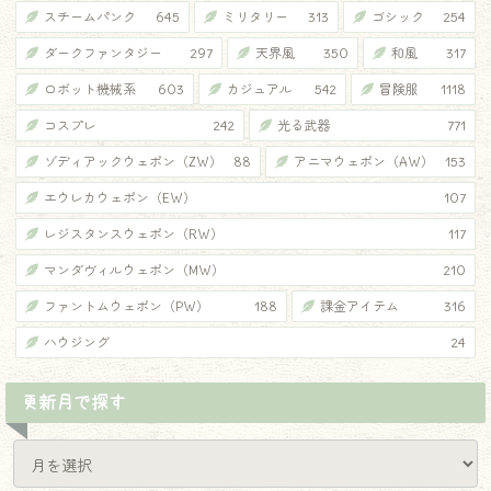
スチームパンク
645
ミリタリー
313
ゴシック
254
ダークファンタジー
297
天界風
350
和風
317
ロボット機械系
603
カジュアル
542
冒険服
1118
コスプレ
242
光る武器
771
ゾディアックウェポン（ZW）
88
アニマウェポン（AW）
153
エウレカウェポン（EW）
107
レジスタンスウェポン（RW）
117
マンダヴィルウェポン（MW）
210
ファントムウェポン（PW）
188
課金アイテム
316
ハウジング
24
更新月で探す