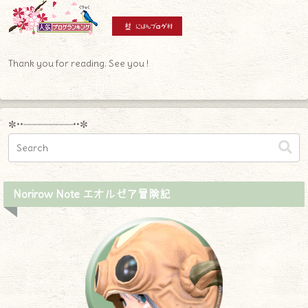
Thank you for reading. See you !
✼••┈┈┈┈┈┈┈┈┈••✼
Norirow Note エオルゼア冒険記