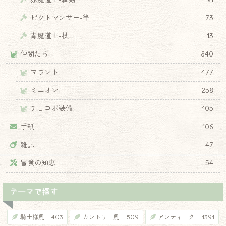
ピクトマンサー-筆
73
青魔道士-杖
13
仲間たち
840
♦
マウント
477
ミニオン
258
チョコボ装備
105
手紙
106
雑記
47
冒険の知恵
54
テーマで探す
騎士様風
403
カントリー風
509
アンティーク
1391