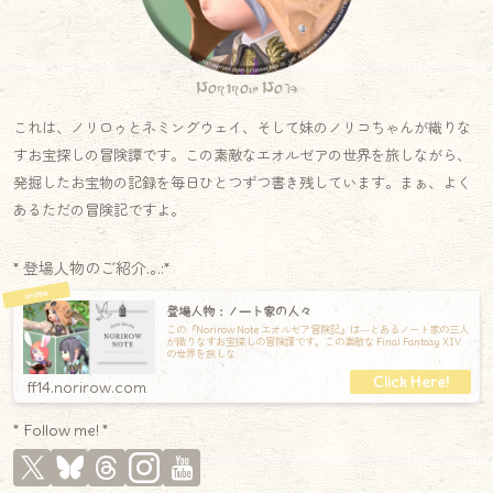
Norirow Note
これは、ノリロゥとネミングウェイ、そして妹のノリコちゃんが織りな
すお宝探しの冒険譚です。この素敵なエオルゼアの世界を旅しながら、
発掘したお宝物の記録を毎日ひとつずつ書き残しています。まぁ、よく
あるただの冒険記ですよ。
* 登場人物のご紹介.｡.:*
登場人物：ノート家の人々
この『Norirow Note エオルゼア冒険記』は―とあるノート家の三人
が織りなすお宝探しの冒険譚です。この素敵な Final Fantasy XIV
の世界を旅しな
ff14.norirow.com
* Follow me! *