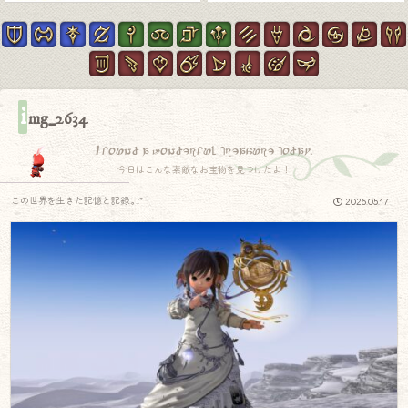
i
mg_2634
I found a wonderful treasure today.
今日はこんな素敵なお宝物を見つけたよ！
この世界を生きた記憶と記録.｡.:*
2026.05.17