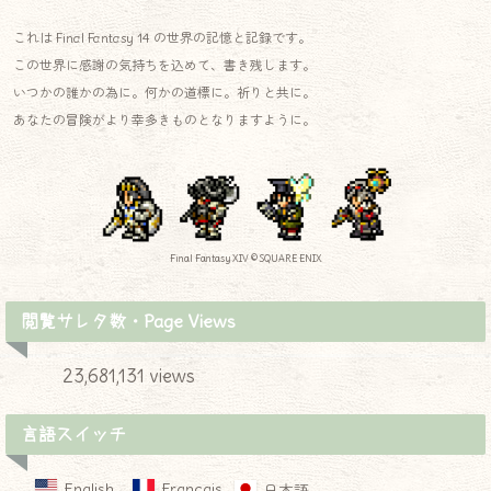
これは Final Fantasy 14 の世界の記憶と記録です。
この世界に感謝の気持ちを込めて、書き残します。
いつかの誰かの為に。何かの道標に。祈りと共に。
あなたの冒険がより幸多きものとなりますように。
Final Fantasy XIV © SQUARE ENIX
閲覧サレタ数・Page Views
23,681,131 views
言語スイッチ
English
Français