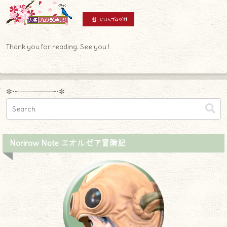
Thank you for reading. See you !
✼••┈┈┈┈┈┈┈┈┈••✼
Norirow Note エオルゼア冒険記