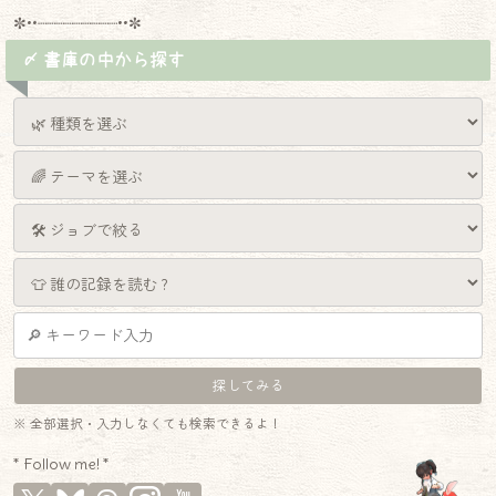
✼••┈┈┈┈┈┈┈┈┈••✼
〆 書庫の中から探す
※ 全部選択・入力しなくても検索できるよ！
* Follow me! *