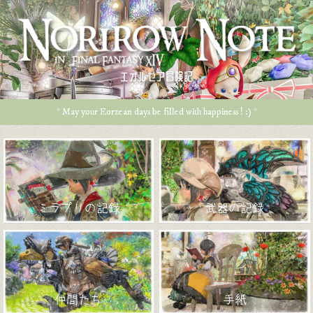
エオルゼア冒険記
* May your Eorzean days be filled with happiness ! :) *
ミラプリの記録
武器の記録
仲間たち
手紙