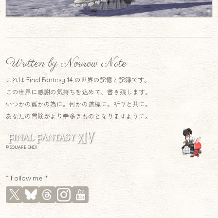
Written by Norirow Note
これは Final Fantasy 14 の世界の記憶と記録です。
この世界に感謝の気持ちを込めて、書き残します。
いつかの誰かの為に。何かの道標に。祈りと共に。
あなたの冒険がより幸多きものとなりますように。
© SQUARE ENIX
* Follow me! *