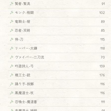
賢者-賢具
91
モンク-格闘
102
竜騎士-槍
89
忍者-双剣
85
侍-刀
115
リーパー-大鎌
118
ヴァイパー-二刀流
70
吟遊詩人-弓
139
機工士-銃
176
踊り子-投擲
116
黒魔道士-杖
116
召喚士-魔道書
111
赤魔道士-細剣
91