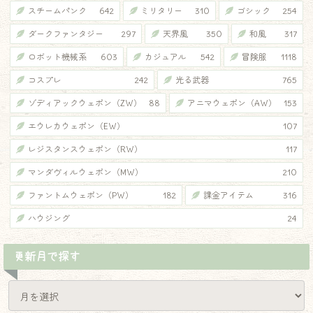
スチームパンク
642
ミリタリー
310
ゴシック
254
ダークファンタジー
297
天界風
350
和風
317
ロボット機械系
603
カジュアル
542
冒険服
1118
コスプレ
242
光る武器
765
ゾディアックウェポン（ZW）
88
アニマウェポン（AW）
153
エウレカウェポン（EW）
107
レジスタンスウェポン（RW）
117
マンダヴィルウェポン（MW）
210
ファントムウェポン（PW）
182
課金アイテム
316
ハウジング
24
更新月で探す