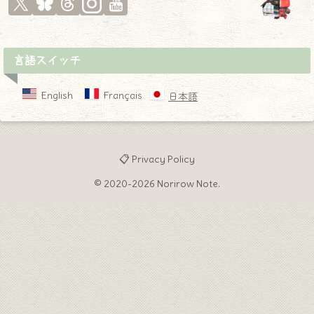
言語スイッチ
English
Français
日本語
📋 Privacy Policy
© 2020-2026 Norirow Note.