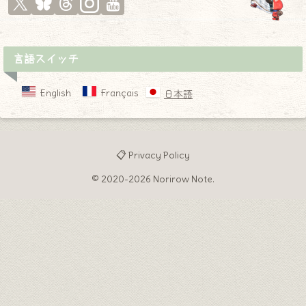
言語スイッチ
English
Français
日本語
📋 Privacy Policy
© 2020-2026 Norirow Note.