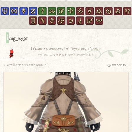
i
mg_2591
I found a wonderful treasure today.
今日はこんな素敵なお宝物を見つけたよ！
この世界を生きた記憶と記録.｡.:*
2020.06.16