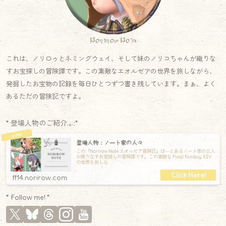
Norirow Note
これは、ノリロゥとネミングウェイ、そして妹のノリコちゃんが織りな
すお宝探しの冒険譚です。この素敵なエオルゼアの世界を旅しながら、
発掘したお宝物の記録を毎日ひとつずつ書き残しています。まぁ、よく
あるただの冒険記ですよ。
* 登場人物のご紹介.｡.:*
登場人物：ノート家の人々
この『Norirow Note エオルゼア冒険記』は―とあるノート家の三人
が織りなすお宝探しの冒険譚です。この素敵な Final Fantasy XIV
の世界を旅しな
ff14.norirow.com
* Follow me! *