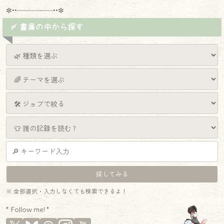
✼••┈┈┈┈┈┈┈┈┈••✼
〆 書庫の中から探す
※ 全部選択・入力しなくても検索できるよ！
* Follow me! *