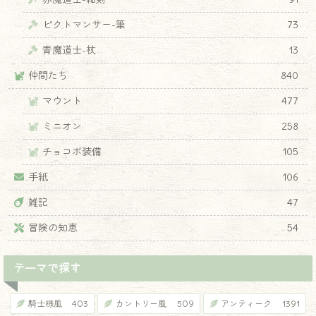
ピクトマンサー-筆
73
青魔道士-杖
13
仲間たち
840
マウント
477
ミニオン
258
♦
チョコボ装備
105
手紙
106
雑記
47
冒険の知恵
54
テーマで探す
騎士様風
403
カントリー風
509
アンティーク
1391