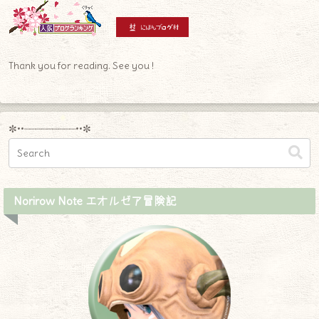
Thank you for reading. See you !
✼••┈┈┈┈┈┈┈┈┈••✼
Norirow Note エオルゼア冒険記