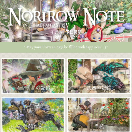
エオルゼア冒険記
* May your Eorzean days be filled with happiness ! :) *
ミラプリの記録
武器の記録
仲間たち
手紙