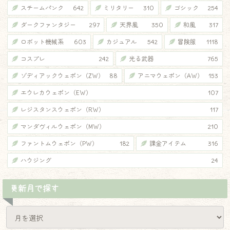
スチームパンク
642
ミリタリー
310
ゴシック
254
ダークファンタジー
297
天界風
350
和風
317
ロボット機械系
603
カジュアル
542
冒険服
1118
コスプレ
242
光る武器
765
ゾディアックウェポン（ZW）
88
アニマウェポン（AW）
153
エウレカウェポン（EW）
107
レジスタンスウェポン（RW）
117
マンダヴィルウェポン（MW）
210
ファントムウェポン（PW）
182
課金アイテム
316
ハウジング
24
更新月で探す