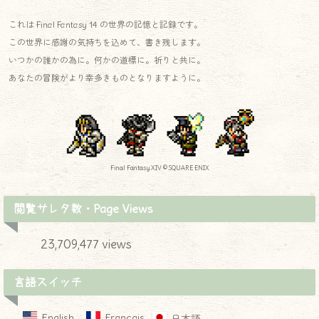
これは Final Fantasy 14 の世界の記憶と記録です。
この世界に感謝の気持ちを込めて、書き残します。
いつかの誰かの為に。何かの道標に。祈りと共に。
あなたの冒険がより幸多きものとなりますように。
Final Fantasy XIV © SQUARE ENIX
閲覧サレタ数・Page Views
23,709,477 views
言語スイッチ
English
Français