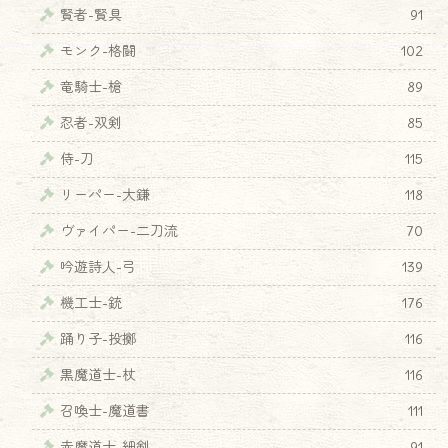
賢者-賢具
91
モンク-格闘
102
竜騎士-槍
89
忍者-双剣
85
侍-刀
115
リーパー-大鎌
118
ヴァイパー-二刀流
70
吟遊詩人-弓
139
機工士-銃
176
踊り子-投擲
116
黒魔道士-杖
116
召喚士-魔道書
111
赤魔道士-細剣
91