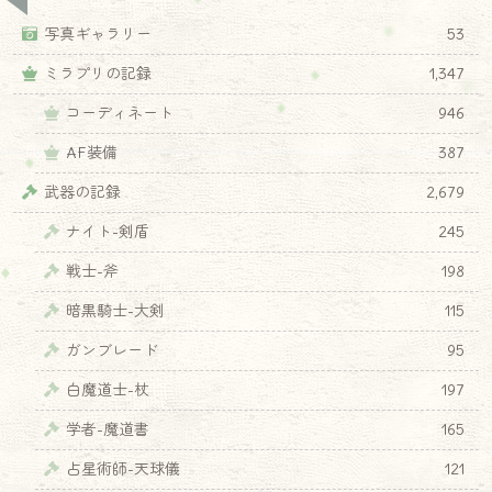
写真ギャラリー
53
ミラプリの記録
1,347
コーディネート
946
AF装備
387
武器の記録
2,679
ナイト-剣盾
245
戦士-斧
198
暗黒騎士-大剣
115
ガンブレード
95
白魔道士-杖
197
学者-魔道書
165
占星術師-天球儀
121