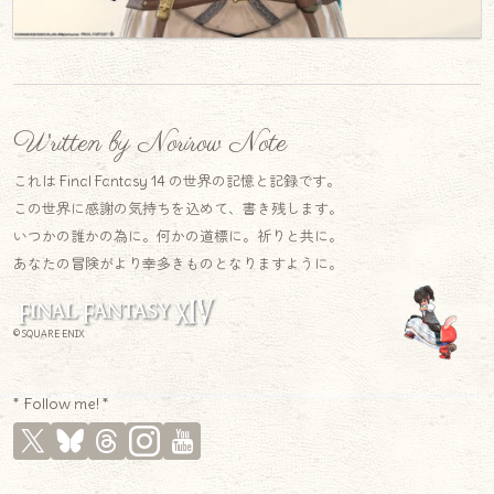
Written by Norirow Note
これは Final Fantasy 14 の世界の記憶と記録です。
この世界に感謝の気持ちを込めて、書き残します。
いつかの誰かの為に。何かの道標に。祈りと共に。
あなたの冒険がより幸多きものとなりますように。
© SQUARE ENIX
* Follow me! *