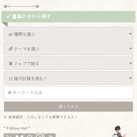
✼••┈┈┈┈┈┈┈┈┈••✼
〆 書庫の中から探す
※ 全部選択・入力しなくても検索できるよ！
* Follow me! *