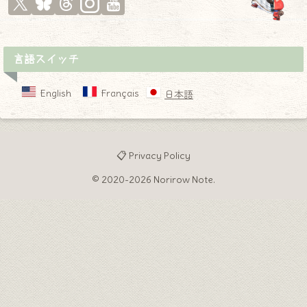
言語スイッチ
English
Français
日本語
📋 Privacy Policy
© 2020-2026 Norirow Note.