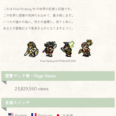
これは Final Fantasy 14 の世界の記憶と記録です。
この世界に感謝の気持ちを込めて、書き残します。
いつかの誰かの為に。何かの道標に。祈りと共に。
あなたの冒険がより幸多きものとなりますように。
Final Fantasy XIV © SQUARE ENIX
閲覧サレタ数・Page Views
23,829,550 views
言語スイッチ
English
Français