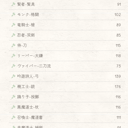
賢者-賢具
91
モンク-格闘
102
竜騎士-槍
89
忍者-双剣
85
侍-刀
115
リーパー-大鎌
118
ヴァイパー-二刀流
73
吟遊詩人-弓
139
機工士-銃
176
踊り子-投擲
116
黒魔道士-杖
116
召喚士-魔道書
111
赤魔道士-細剣
91