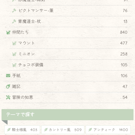
ピクトマンサー-筆
76
青魔道士-杖
13
仲間たち
840
マウント
477
ミニオン
258
チョコボ装備
105
♦
手紙
106
雑記
47
冒険の知恵
54
テーマで探す
騎士様風
403
カントリー風
509
アンティーク
1400