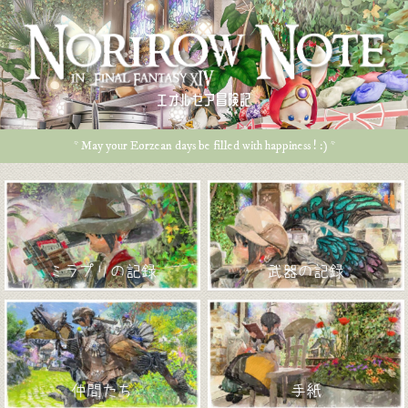
エオルゼア冒険記
* May your Eorzean days be filled with happiness ! :) *
ミラプリの記録
武器の記録
仲間たち
手紙