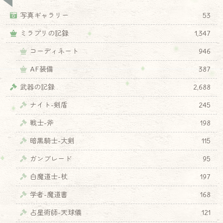
写真ギャラリー
53
ミラプリの記録
1,347
コーディネート
946
AF装備
387
武器の記録
2,688
ナイト-剣盾
245
戦士-斧
198
暗黒騎士-大剣
115
ガンブレード
95
白魔道士-杖
197
学者-魔道書
168
占星術師-天球儀
121