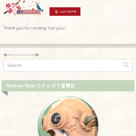
Thank you for reading. See you !
✼••┈┈┈┈┈┈┈┈┈••✼
Norirow Note エオルゼア冒険記