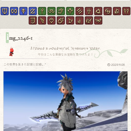
i
mg_2246-1
I found a wonderful treasure today.
今日はこんな素敵なお宝物を見つけたよ！
この世界を生きた記憶と記録.｡.:*
2025.11.05