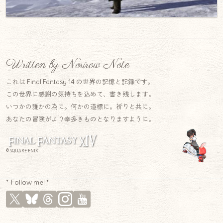
Written by Norirow Note
これは Final Fantasy 14 の世界の記憶と記録です。
この世界に感謝の気持ちを込めて、書き残します。
いつかの誰かの為に。何かの道標に。祈りと共に。
あなたの冒険がより幸多きものとなりますように。
© SQUARE ENIX
* Follow me! *