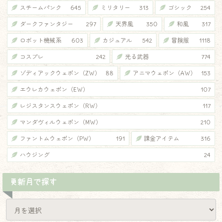
スチームパンク
645
ミリタリー
313
ゴシック
254
ダークファンタジー
297
天界風
350
和風
317
ロボット機械系
603
カジュアル
542
冒険服
1118
コスプレ
242
光る武器
774
ゾディアックウェポン（ZW）
88
アニマウェポン（AW）
153
エウレカウェポン（EW）
107
レジスタンスウェポン（RW）
117
マンダヴィルウェポン（MW）
210
ファントムウェポン（PW）
191
課金アイテム
316
ハウジング
24
更新月で探す