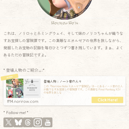
Norirow Note
これは、ノリロゥとネミングウェイ、そして妹のノリコちゃんが織りな
すお宝探しの冒険譚です。この素敵なエオルゼアの世界を旅しながら、
発掘したお宝物の記録を毎日ひとつずつ書き残しています。まぁ、よく
あるただの冒険記ですよ。
* 登場人物のご紹介.｡.:*
登場人物：ノート家の人々
この『Norirow Note エオルゼア冒険記』は―とあるノート家の三人
が織りなすお宝探しの冒険譚です。この素敵な Final Fantasy XIV
の世界を旅しな
ff14.norirow.com
* Follow me! *