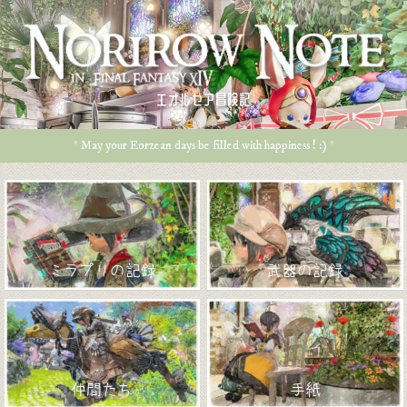
エオルゼア冒険記
* May your Eorzean days be filled with happiness ! :) *
ミラプリの記録
武器の記録
仲間たち
手紙