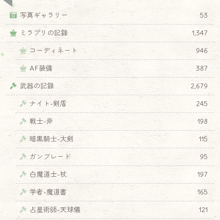
写真ギャラリー
53
ミラプリの記録
1,347
コーディネート
946
AF装備
387
武器の記録
2,679
ナイト-剣盾
245
戦士-斧
198
暗黒騎士-大剣
115
ガンブレード
95
白魔道士-杖
197
学者-魔道書
165
占星術師-天球儀
121