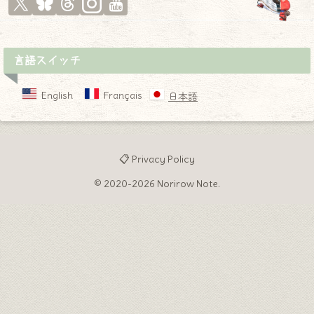
言語スイッチ
English
Français
日本語
📋 Privacy Policy
© 2020-2026 Norirow Note.