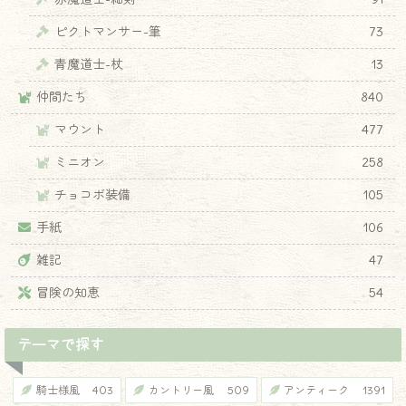
ピクトマンサー-筆
73
青魔道士-杖
13
♦
仲間たち
840
マウント
477
ミニオン
258
チョコボ装備
105
手紙
106
雑記
47
冒険の知恵
54
テーマで探す
騎士様風
403
カントリー風
509
アンティーク
1391