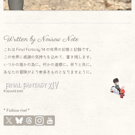
Written by Norirow Note
これは Final Fantasy 14 の世界の記憶と記録です。
この世界に感謝の気持ちを込めて、書き残します。
いつかの誰かの為に。何かの道標に。祈りと共に。
あなたの冒険がより幸多きものとなりますように。
© SQUARE ENIX
* Follow me! *