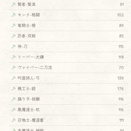
賢者-賢具
91
モンク-格闘
102
竜騎士-槍
89
忍者-双剣
85
侍-刀
115
リーパー-大鎌
118
ヴァイパー-二刀流
70
吟遊詩人-弓
139
機工士-銃
176
踊り子-投擲
116
黒魔道士-杖
116
召喚士-魔道書
111
赤魔道士-細剣
91