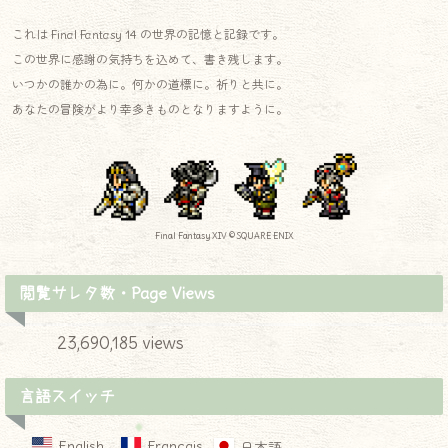
これは Final Fantasy 14 の世界の記憶と記録です。
この世界に感謝の気持ちを込めて、書き残します。
いつかの誰かの為に。何かの道標に。祈りと共に。
あなたの冒険がより幸多きものとなりますように。
Final Fantasy XIV © SQUARE ENIX
閲覧サレタ数・Page Views
23,690,185 views
言語スイッチ
English
Français