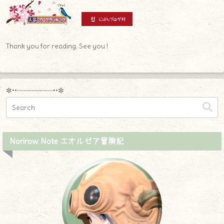
Thank you for reading. See you !
✼••┈┈┈┈┈┈┈┈┈••✼
Norirow Note エオルゼア冒険記