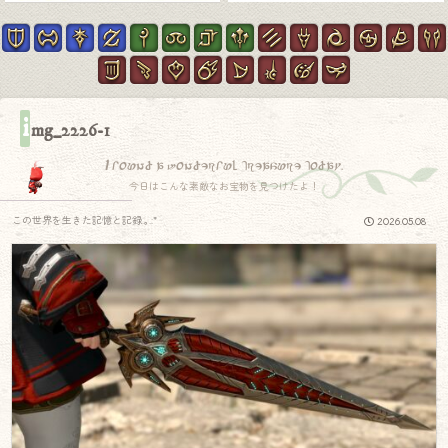
i
mg_2226-1
I found a wonderful treasure today.
今日はこんな素敵なお宝物を見つけたよ！
この世界を生きた記憶と記録.｡.:*
2026.05.08