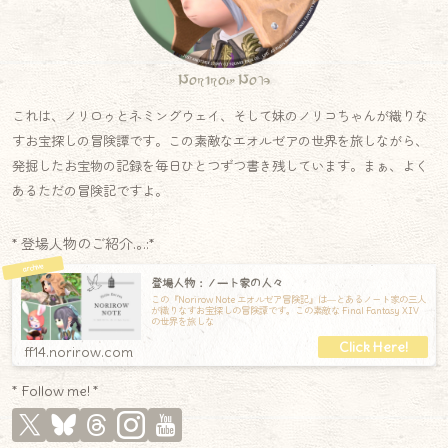
Norirow Note
これは、ノリロゥとネミングウェイ、そして妹のノリコちゃんが織りな
すお宝探しの冒険譚です。この素敵なエオルゼアの世界を旅しながら、
発掘したお宝物の記録を毎日ひとつずつ書き残しています。まぁ、よく
あるただの冒険記ですよ。
* 登場人物のご紹介.｡.:*
登場人物：ノート家の人々
この『Norirow Note エオルゼア冒険記』は―とあるノート家の三人
が織りなすお宝探しの冒険譚です。この素敵な Final Fantasy XIV
の世界を旅しな
ff14.norirow.com
* Follow me! *