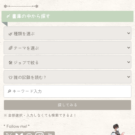
✼••┈┈┈┈┈┈┈┈┈••✼
〆 書庫の中から探す
※ 全部選択・入力しなくても検索できるよ！
* Follow me! *