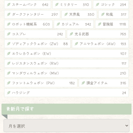
スチームパンク
642
ミリタリー
310
ゴシック
254
ダークファンタジー
297
天界風
350
和風
317
ロボット機械系
603
カジュアル
542
冒険服
1118
コスプレ
242
光る武器
765
ゾディアックウェポン（ZW）
88
アニマウェポン（AW）
153
エウレカウェポン（EW）
107
レジスタンスウェポン（RW）
117
マンダヴィルウェポン（MW）
210
ファントムウェポン（PW）
182
課金アイテム
316
ハウジング
24
更新月で探す