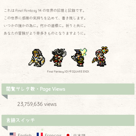
これは Final Fantasy 14 の世界の記憶と記録です。
この世界に感謝の気持ちを込めて、書き残します。
いつかの誰かの為に。何かの道標に。祈りと共に。
あなたの冒険がより幸多きものとなりますように。
Final Fantasy XIV © SQUARE ENIX
閲覧サレタ数・Page Views
23,759,636 views
言語スイッチ
English
Français