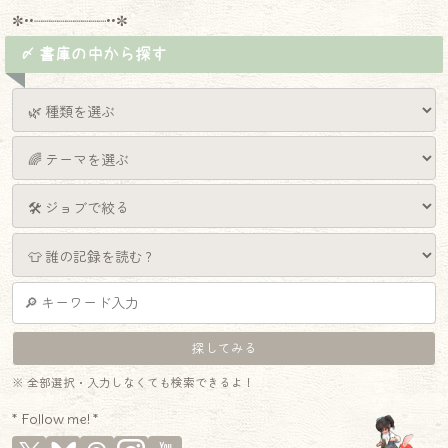
✼••┈┈┈┈┈┈┈┈┈••✼
〆 書庫の中から探す
※ 全部選択・入力しなくても検索できるよ！
* Follow me! *