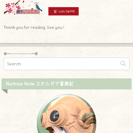
Thank you for reading. See you !
✼••┈┈┈┈┈┈┈┈┈••✼
Norirow Note エオルゼア冒険記