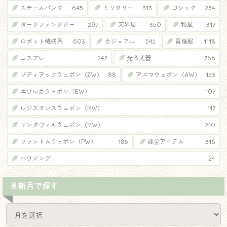
スチームパンク
645
ミリタリー
313
ゴシック
254
ダークファンタジー
297
天界風
350
和風
317
ロボット機械系
603
カジュアル
542
冒険服
1118
コスプレ
242
光る武器
768
ゾディアックウェポン（ZW）
88
アニマウェポン（AW）
153
エウレカウェポン（EW）
107
レジスタンスウェポン（RW）
117
マンダヴィルウェポン（MW）
210
ファントムウェポン（PW）
185
課金アイテム
316
ハウジング
24
更新月で探す