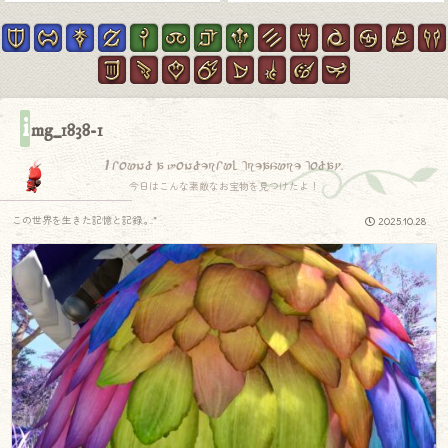
i
mg_1838-1
I found a wonderful treasure today.
今日はこんな素敵なお宝物を見つけたよ！
この世界を生きた記憶と記録.｡.:*
2025.10.28