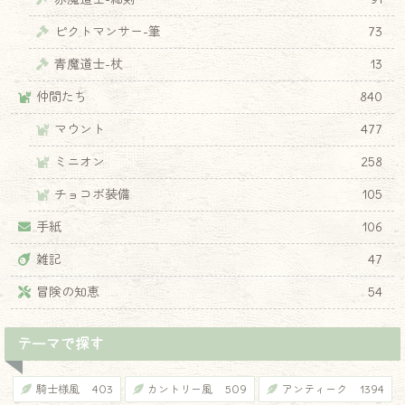
ピクトマンサー-筆
73
♦
青魔道士-杖
13
仲間たち
840
マウント
477
ミニオン
258
チョコボ装備
105
手紙
106
雑記
47
冒険の知恵
54
テーマで探す
騎士様風
403
カントリー風
509
アンティーク
1394