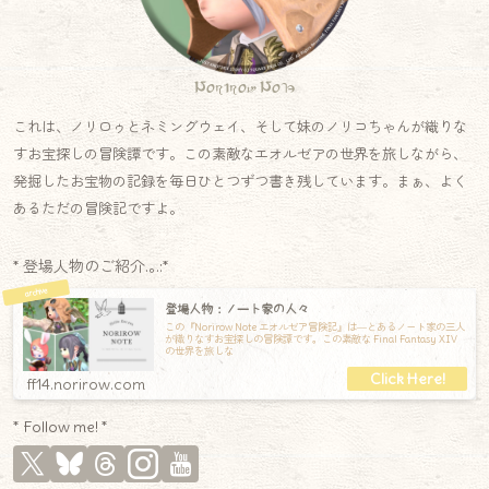
Norirow Note
これは、ノリロゥとネミングウェイ、そして妹のノリコちゃんが織りな
すお宝探しの冒険譚です。この素敵なエオルゼアの世界を旅しながら、
発掘したお宝物の記録を毎日ひとつずつ書き残しています。まぁ、よく
あるただの冒険記ですよ。
* 登場人物のご紹介.｡.:*
登場人物：ノート家の人々
この『Norirow Note エオルゼア冒険記』は―とあるノート家の三人
が織りなすお宝探しの冒険譚です。この素敵な Final Fantasy XIV
の世界を旅しな
ff14.norirow.com
* Follow me! *