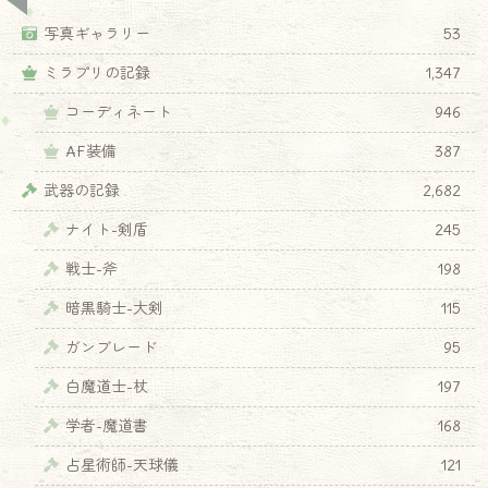
写真ギャラリー
53
ミラプリの記録
1,347
コーディネート
946
AF装備
387
武器の記録
2,682
ナイト-剣盾
245
戦士-斧
198
暗黒騎士-大剣
115
ガンブレード
95
白魔道士-杖
197
学者-魔道書
168
占星術師-天球儀
121