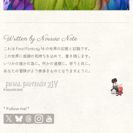
Written by Norirow Note
これは Final Fantasy 14 の世界の記憶と記録です。
この世界に感謝の気持ちを込めて、書き残します。
いつかの誰かの為に。何かの道標に。祈りと共に。
あなたの冒険がより幸多きものとなりますように。
© SQUARE ENIX
* Follow me! *