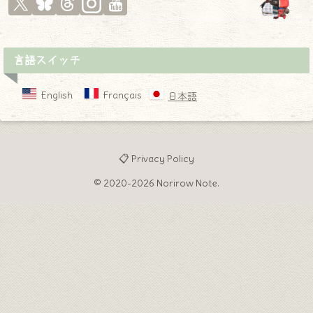
言語スイッチ
English
Français
日本語
📋 Privacy Policy
© 2020-2026 Norirow Note.