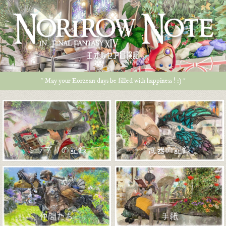
エオルゼア冒険記
* May your Eorzean days be filled with happiness ! :) *
ミラプリの記録
武器の記録
仲間たち
手紙