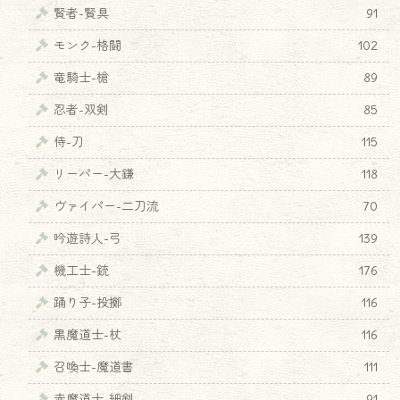
賢者-賢具
91
モンク-格闘
102
竜騎士-槍
89
忍者-双剣
85
侍-刀
115
リーパー-大鎌
118
ヴァイパー-二刀流
70
吟遊詩人-弓
139
機工士-銃
176
踊り子-投擲
116
黒魔道士-杖
116
召喚士-魔道書
111
赤魔道士-細剣
91