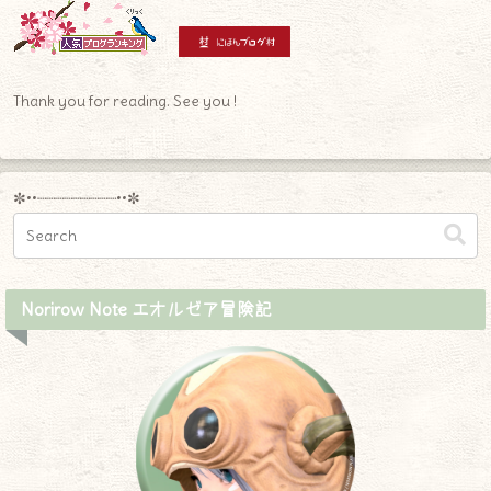
Thank you for reading. See you !
✼••┈┈┈┈┈┈┈┈┈••✼
Norirow Note エオルゼア冒険記