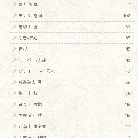
賢者-賢具
91
モンク-格闘
102
竜騎士-槍
89
忍者-双剣
85
侍-刀
115
リーパー-大鎌
118
ヴァイパー-二刀流
70
吟遊詩人-弓
139
機工士-銃
176
踊り子-投擲
116
黒魔道士-杖
116
召喚士-魔道書
111
♦
赤魔道士-細剣
91