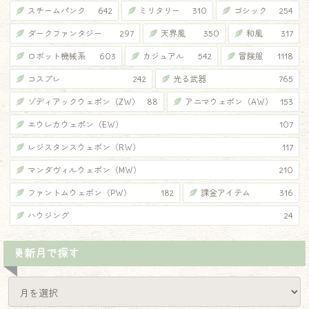
スチームパンク
642
ミリタリー
310
ゴシック
254
ダークファンタジー
297
天界風
350
和風
317
ロボット機械系
603
カジュアル
542
冒険服
1118
コスプレ
242
光る武器
765
ゾディアックウェポン（ZW）
88
アニマウェポン（AW）
153
エウレカウェポン（EW）
107
レジスタンスウェポン（RW）
117
マンダヴィルウェポン（MW）
210
ファントムウェポン（PW）
182
課金アイテム
316
ハウジング
24
更新月で探す