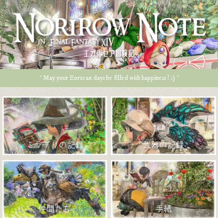
エオルゼア冒険記
* May your Eorzean days be filled with happiness ! :) *
ミラプリの記録
武器の記録
仲間たち
手紙