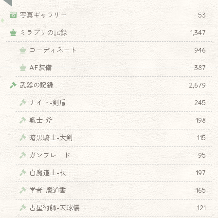
写真ギャラリー
53
ミラプリの記録
1,347
コーディネート
946
AF装備
387
武器の記録
2,679
ナイト-剣盾
245
戦士-斧
198
暗黒騎士-大剣
115
ガンブレード
95
白魔道士-杖
197
学者-魔道書
165
占星術師-天球儀
121