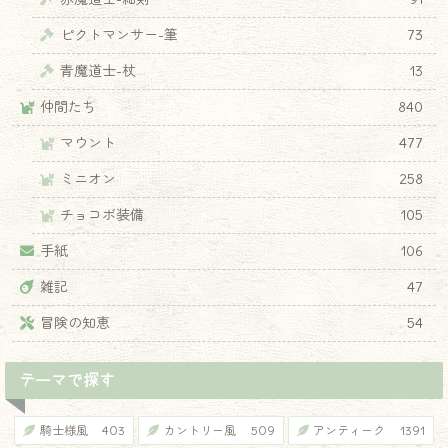
ピクトマンサー-筆
73
青魔道士-杖
13
仲間たち
840
マウント
477
ミニオン
258
チョコボ装備
105
手紙
106
雑記
47
冒険の知恵
54
テーマで探す
騎士様風
403
カントリー風
509
アンティーク
1391