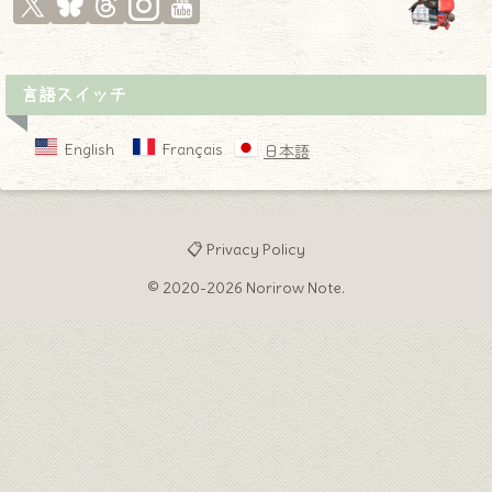
言語スイッチ
English
Français
日本語
📋 Privacy Policy
© 2020-2026 Norirow Note.