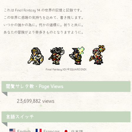
これは Final Fantasy 14 の世界の記憶と記録です。
この世界に感謝の気持ちを込めて、書き残します。
いつかの誰かの為に。何かの道標に。祈りと共に。
あなたの冒険がより幸多きものとなりますように。
Final Fantasy XIV © SQUARE ENIX
閲覧サレタ数・Page Views
23,699,882 views
言語スイッチ
English
Français