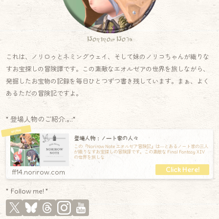
Norirow Note
これは、ノリロゥとネミングウェイ、そして妹のノリコちゃんが織りな
すお宝探しの冒険譚です。この素敵なエオルゼアの世界を旅しながら、
発掘したお宝物の記録を毎日ひとつずつ書き残しています。まぁ、よく
あるただの冒険記ですよ。
* 登場人物のご紹介.｡.:*
登場人物：ノート家の人々
この『Norirow Note エオルゼア冒険記』は―とあるノート家の三人
が織りなすお宝探しの冒険譚です。この素敵な Final Fantasy XIV
の世界を旅しな
ff14.norirow.com
* Follow me! *