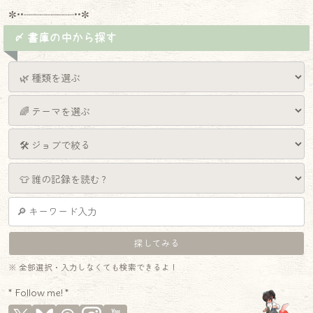
✼••┈┈┈┈┈┈┈┈┈••✼
〆 書庫の中から探す
※ 全部選択・入力しなくても検索できるよ！
* Follow me! *