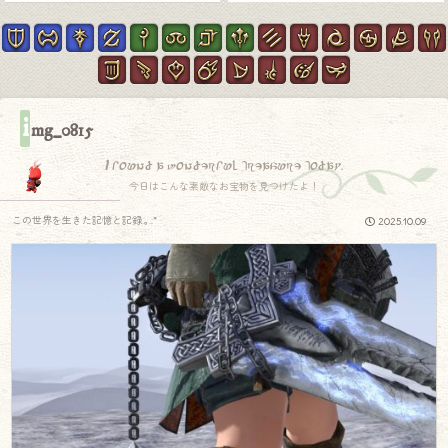
i
mg_0815
I found a wonderful treasure today.
今日はこんな素敵なお宝物を見つけたよ！
この世界を生きた記憶と記録.｡.:*
2025.10.09