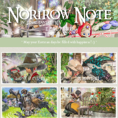
エオルゼア冒険記
* May your Eorzean days be filled with happiness ! :) *
ミラプリの記録
武器の記録
仲間たち
手紙