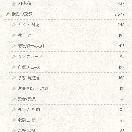
AF装備
387
武器の記録
2,679
ナイト-剣盾
245
戦士-斧
198
暗黒騎士-大剣
115
ガンブレード
95
白魔道士-杖
197
学者-魔道書
165
占星術師-天球儀
121
賢者-賢具
91
モンク-格闘
102
竜騎士-槍
89
忍者-双剣
85