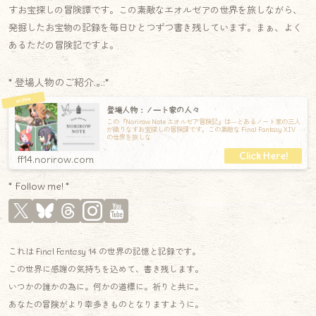
すお宝探しの冒険譚です。この素敵なエオルゼアの世界を旅しながら、
発掘したお宝物の記録を毎日ひとつずつ書き残しています。まぁ、よく
あるただの冒険記ですよ。
* 登場人物のご紹介.｡.:*
登場人物：ノート家の人々
この『Norirow Note エオルゼア冒険記』は―とあるノート家の三人
が織りなすお宝探しの冒険譚です。この素敵な Final Fantasy XIV
の世界を旅しな
ff14.norirow.com
* Follow me! *
これは Final Fantasy 14 の世界の記憶と記録です。
この世界に感謝の気持ちを込めて、書き残します。
いつかの誰かの為に。何かの道標に。祈りと共に。
あなたの冒険がより幸多きものとなりますように。