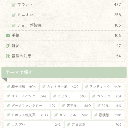
マウント
477
ミニオン
258
チョコボ装備
105
手紙
106
雑記
47
冒険の知恵
54
テーマで探す
騎士様風
403
カントリー風
509
アンティーク
1391
スチームパンク
642
ミリタリー
310
ゴシック
254
ダークファンタジー
297
天界風
350
和風
317
ロボット機械系
603
カジュアル
542
冒険服
1118
コスプレ
242
光る武器
765