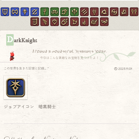
D
arkKnight
I found a wonderful treasure today.
今日はこんな素敵なお宝物を見つけたよ！
この世界を生きた記憶と記録.｡.:*
2025.11.01
ジョブアイコン 暗黒騎士