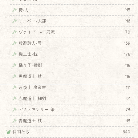
侍-刀
115
リーパー-大鎌
118
ヴァイパー-二刀流
70
吟遊詩人-弓
139
機工士-銃
176
踊り子-投擲
116
黒魔道士-杖
116
召喚士-魔道書
111
赤魔道士-細剣
91
♦
ピクトマンサー-筆
73
青魔道士-杖
13
仲間たち
840