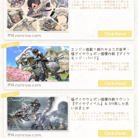
これは、極ダイヤウェポン捕獲作戦で入手でき
る武器の全ジョブ分のまとめの記録です。ちな
みに、全種類共に抜刀時に特殊な効果音が鳴り
ます。何かの爆発音とともに電子音が鳴って、
ff14.norirow.com
エンジン搭載？銀のチョコボ装甲・
極ダイヤウェポン捕獲作戦『ダイヤ
モンド・バード』
これは極ダイヤウェポン捕獲作戦のチョコボ装
甲『ダイヤモンド・バード』の記録です。全体
的にシルバーを基調とした甲冑です。兜は額に
ダイヤモンドらしき宝石が埋め込まれています
ff14.norirow.com
極ダイヤウェポン捕獲作戦マウント
『ダイヤグイベル』＆ 311周した思
い出まとめ
これは、極ダイヤウェポン捕獲作戦で仲間にな
ってくれるドラゴンのマウント『ダイヤグイベ
ル』の記録です。これまでの漆黒の極シリーズ
のドラゴンに比べ、兜のようなものを被ってい
ff14.norirow.com