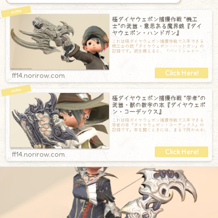
極ダイヤウェポン捕獲作戦 “機工
士”の武器・意思ある魔界銃『ダイ
ヤウェポン・ハンドガン』
これは極ダイヤウェポン捕獲作戦で入手できる
機工士の銃『ダイヤウェポン・ハンドガン』の
記録です。銃を構えると、「バン！シュイー
ン！」という音と共に、中心部分にあるオレン
ジ
ff14.norirow.com
極ダイヤウェポン捕獲作戦 “学者”の
武器・獣の数字の本『ダイヤウェポ
ン・コーデックス』
これは極ダイヤウェポン捕獲作戦で入手できる
学者の本『ダイヤウェポン・コーデックス』の
記録です。本を開くときには、まるで何かエネ
ルギー系統が起動するように「バン！シュイー
ff14.norirow.com