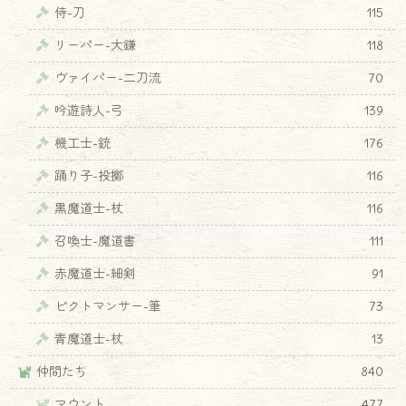
侍-刀
115
リーパー-大鎌
118
ヴァイパー-二刀流
70
吟遊詩人-弓
139
機工士-銃
176
踊り子-投擲
116
黒魔道士-杖
116
召喚士-魔道書
111
赤魔道士-細剣
91
ピクトマンサー-筆
73
青魔道士-杖
13
仲間たち
840
マウント
477