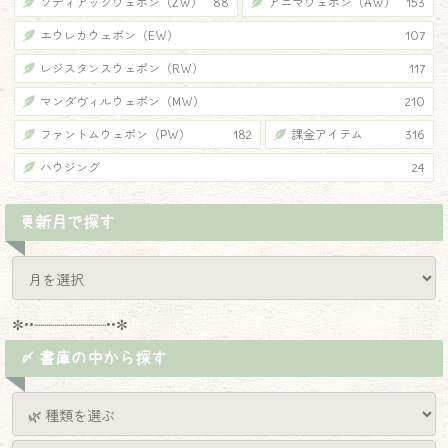
ゾディアックウェポン（ZW）
88
アニマウェポン（AW）
153
エウレカウェポン（EW）
107
レジスタンスウェポン（RW）
117
マンダヴィルウェポン（MW）
210
ファントムウェポン（PW）
182
課金アイテム
316
ハウジング
24
更新月で探す
✼••┈┈┈┈┈┈┈┈┈••✼
〆 書庫の中から探す