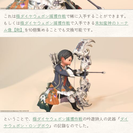
これは
極ダイヤウェポン捕獲作戦
で稀に入手することができます。
もしくは
極ダイヤウェポン捕獲作戦
で入手できる
未知蛮神のトーテ
ム像【剛】
を10個集めることでも交換可能です。
ということで、
極ダイヤウェポン捕獲作戦
の吟遊詩人の武器『
ダイ
ヤウェポン・ロングボウ
』の記録なのでした。