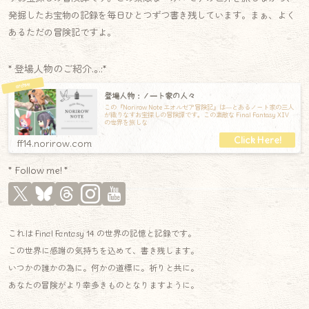
発掘したお宝物の記録を毎日ひとつずつ書き残しています。まぁ、よく
あるただの冒険記ですよ。
* 登場人物のご紹介.｡.:*
登場人物：ノート家の人々
この『Norirow Note エオルゼア冒険記』は―とあるノート家の三人
が織りなすお宝探しの冒険譚です。この素敵な Final Fantasy XIV
の世界を旅しな
ff14.norirow.com
* Follow me! *
これは Final Fantasy 14 の世界の記憶と記録です。
この世界に感謝の気持ちを込めて、書き残します。
いつかの誰かの為に。何かの道標に。祈りと共に。
あなたの冒険がより幸多きものとなりますように。