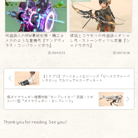
吟遊詩人のMW最終形態・機工士
琥珀とコウモリの吟遊詩人オシャ
メカのような重機弓『マンダヴィ
レ弓・ストーンヴィジル武器『シ
ラス・コンパウンドボウ』
ャドウボウ』
2024.01.25
2021.02.06
【ミラプリ】ブーツカットなジーンズ『ピースラヴァーパ
ンタロン』でカジュアルコーディネート
極ダイヤウェポン捕獲作戦 “ガンブレイカー” 武器・リボ
ルバー型『ダイヤウェポン・ガンブレード』
Thank you for reading. See you !