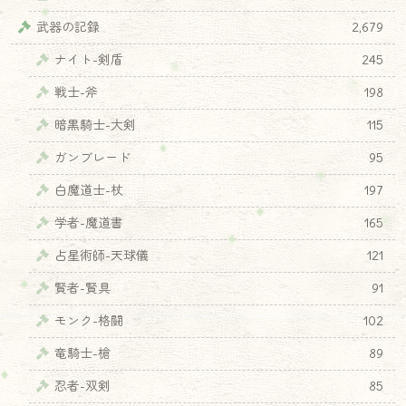
武器の記録
2,679
ナイト-剣盾
245
戦士-斧
198
暗黒騎士-大剣
115
ガンブレード
95
白魔道士-杖
197
学者-魔道書
165
占星術師-天球儀
121
賢者-賢具
91
モンク-格闘
102
竜騎士-槍
89
忍者-双剣
85