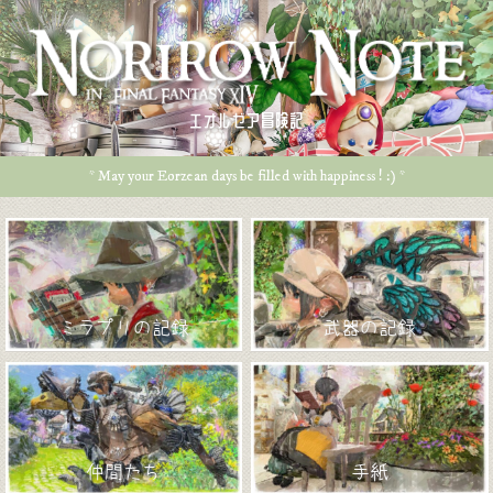
エオルゼア冒険記
* May your Eorzean days be filled with happiness ! :) *
ミラプリの記録
武器の記録
仲間たち
手紙