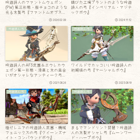
吟遊詩人のファントムウェポン
錆びた工場プラントのような吟遊
(PW) 第三形態・板チョコのような
詩人の弓『インペリアル・マジテ
光る木製弓『ファントムオブスキ
ックボウ』
ュラム・ロングボウ』
2026.02.09
2024.11.12
吟遊詩人-弓
吟遊詩人-弓
吟遊詩人のAF3武器＆エウレカウ
ワイルドでカッコいい吟遊詩人の
ェポン第一形態・滑車と木の風合
初期頃の弓『マーシャルボウ』
いがオシャレなアンティーク弓
『フェイルノート』
2021.08.26
2023.08.19
吟遊詩人-弓
吟遊詩人-弓
極ゼレニアの吟遊詩人武器・機械
まるでマンドリン？琵琶？吟遊詩
フェニックスの弓『クイーンズナ
人の木製オシャレ弓『ムーンワー
イト・コンパウンドボウ』
ド・ハープボウ』