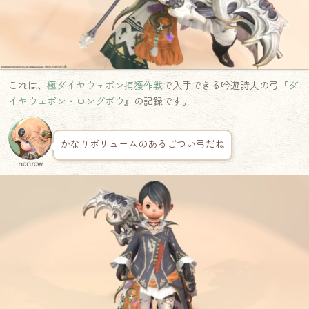
これは、
極ダイヤウェポン捕獲作戦
で入手できる吟遊詩人の弓『
ダ
イヤウェポン・ロングボウ
』の記録です。
かなりボリュームのあるごつい弓だね
norirow