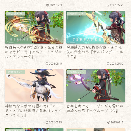
2026.05.19
2023.05.30
吟遊詩人-弓
吟遊詩人-弓
吟遊詩人のAW第2段階・光る楽譜
吟遊詩人のAW最終段階・蒼き光
のアラビア弓『アルク・ミュジカ
矢の黄金の弓『テルパンダー・ル
ル・アウォーク』
クス』
2024.05.15
2024.05.30
吟遊詩人-弓
吟遊詩人-弓
神秘的な天使の羽根の弓/ドォー
音楽を奏でるモーグリが可愛い吟
ヌ・メグの吟遊詩人武器『フェイ
遊詩人の弓『モグルモグボウ』
ロングボウ』
2022.07.23
2023.08.13
吟遊詩人-弓
吟遊詩人-弓