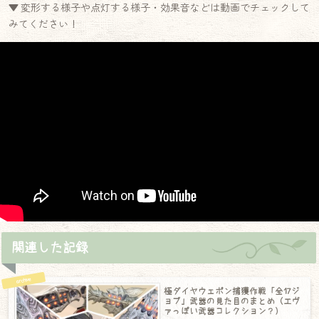
▼ 変形する様子や点灯する様子・効果音などは動画でチェックして
みてください！
関連した記録
極ダイヤウェポン捕獲作戦「全17ジ
ョブ」武器の見た目のまとめ（エヴ
ァっぽい武器コレクション？）