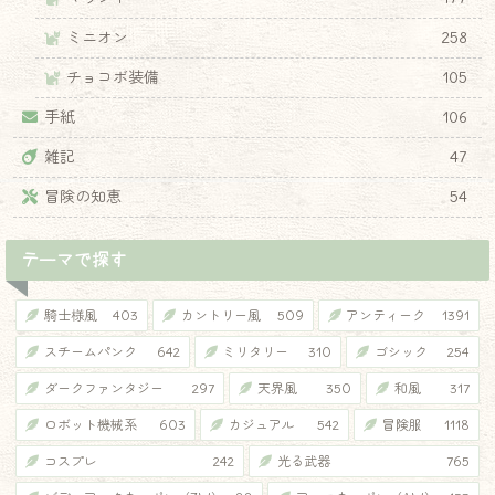
ミニオン
258
チョコボ装備
105
手紙
106
雑記
47
冒険の知恵
54
テーマで探す
騎士様風
403
カントリー風
509
アンティーク
1391
スチームパンク
642
ミリタリー
310
ゴシック
254
ダークファンタジー
297
天界風
350
和風
317
ロボット機械系
603
カジュアル
542
冒険服
1118
コスプレ
242
光る武器
765