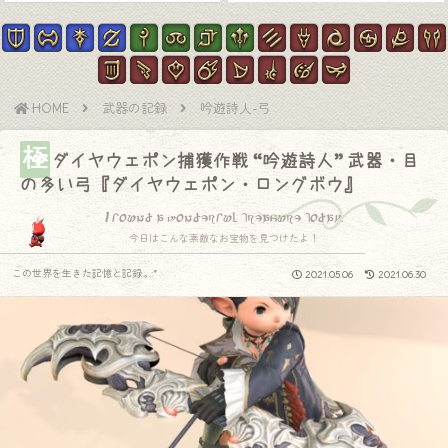
HOME
武器の記録
吟遊詩人-弓
極
ダイヤウェポン捕獲作戦 “吟遊詩人” 武器・目
の多い弓『ダイヤウェポン・ロングボウ』
I found a wonderful treasure today.
今日はこんな素敵なお宝物を見つけたよ！
この世界を生きた記憶と記録.｡.:*
2021.05.06
2021.06.30