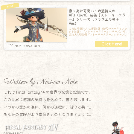
最っ高に可愛い！吟遊詩人の
AF3（Lv70）装備『ストーリーテラ
ー』シリーズ（ララフェル男子
Ver.）
これは吟遊詩人のAF3装備（Lv70のアーティファ
クト装備）『ストーリーテラー』シリーズ。吟
遊詩人AF3装備『ストーリーテラー』シリーズ
【頭】ウェザード・ストーリーテラ
ff14.norirow.com
Written by Norirow Note
これは Final Fantasy 14 の世界の記憶と記録です。
この世界に感謝の気持ちを込めて、書き残します。
いつかの誰かの為に。何かの道標に。祈りと共に。
あなたの冒険がより幸多きものとなりますように。
© SQUARE ENIX