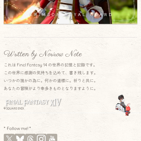
Written by Norirow Note
これは Final Fantasy 14 の世界の記憶と記録です。
この世界に感謝の気持ちを込めて、書き残します。
いつかの誰かの為に。何かの道標に。祈りと共に。
あなたの冒険がより幸多きものとなりますように。
© SQUARE ENIX
* Follow me! *