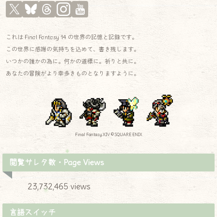
これは Final Fantasy 14 の世界の記憶と記録です。
この世界に感謝の気持ちを込めて、書き残します。
いつかの誰かの為に。何かの道標に。祈りと共に。
あなたの冒険がより幸多きものとなりますように。
Final Fantasy XIV © SQUARE ENIX
閲覧サレタ数・Page Views
23,732,465 views
言語スイッチ