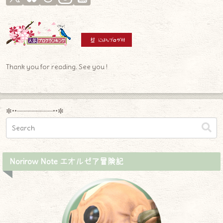
Thank you for reading. See you !
✼••┈┈┈┈┈┈┈┈┈••✼
Norirow Note エオルゼア冒険記