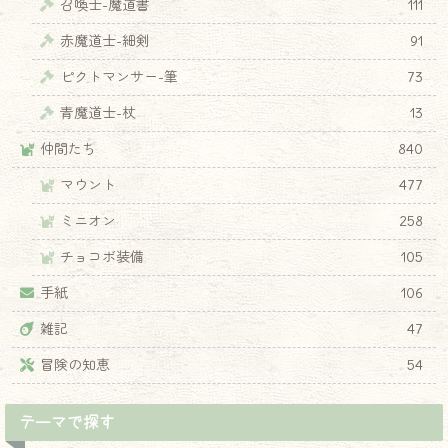
召喚士-魔道書
111
赤魔道士-細剣
91
ピクトマンサー-筆
73
青魔道士-杖
13
仲間たち
840
マウント
477
ミニオン
258
チョコボ装備
105
手紙
106
雑記
47
冒険の知恵
54
テーマで探す