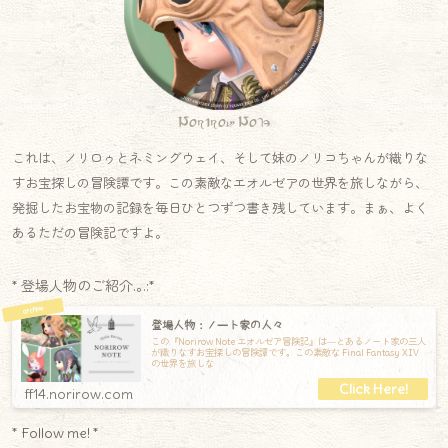
Norirow Note
これは、ノリロゥとネミングウェイ、そして妹のノリコちゃんが織りな
すお宝探しの冒険譚です。この素敵なエオルゼアの世界を旅しながら、
発掘したお宝物の記録を毎日ひとつずつ書き残しています。まぁ、よく
あるただの冒険記ですよ。
* 登場人物のご紹介.｡.:*
登場人物：ノート家の人々
この『Norirow Note エオルゼア冒険記』は―とあるノート家の三人
が織りなすお宝探しの冒険譚です。この素敵な Final Fantasy XIV
の世界を旅しな
ff14.norirow.com
* Follow me! *