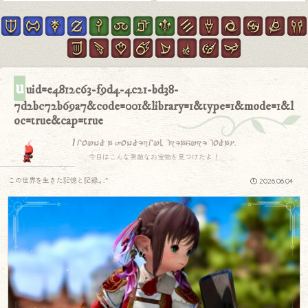
u
uid=e4812c63-f9d4-4c21-bd38-
7d2bc72b69a7&code=001&library=1&type=1&mode=1&l
oc=true&cap=true
I found a wonderful treasure today.
今日はこんな素敵なお宝物を見つけたよ！
この世界を生きた記憶と記録.｡.:*
2026.06.04