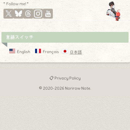
* Follow me! *
言語スイッチ
English
Français
日本語
📋 Privacy Policy
© 2020-2026 Norirow Note.