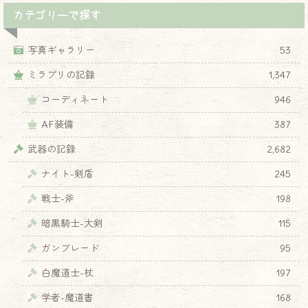
カテゴリーで探す
写真ギャラリー
53
ミラプリの記録
1,347
コーディネート
946
AF装備
387
武器の記録
2,682
ナイト-剣盾
245
戦士-斧
198
暗黒騎士-大剣
115
ガンブレード
95
白魔道士-杖
197
学者-魔道書
168