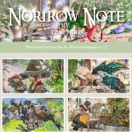
エオルゼア冒険記
* May your Eorzean days be filled with happiness ! :) *
ミラプリの記録
武器の記録
仲間たち
手紙