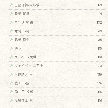
占星術師-天球儀
121
賢者-賢具
91
モンク-格闘
102
竜騎士-槍
89
忍者-双剣
85
侍-刀
115
リーパー-大鎌
118
ヴァイパー-二刀流
70
吟遊詩人-弓
139
機工士-銃
176
踊り子-投擲
116
黒魔道士-杖
116
♦