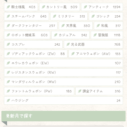
騎士様風
403
カントリー風
509
アンティーク
1394
スチームパンク
645
ミリタリー
313
ゴシック
254
ダークファンタジー
297
天界風
350
和風
317
ロボット機械系
603
カジュアル
542
冒険服
1118
コスプレ
242
光る武器
768
ゾディアックウェポン（ZW）
88
アニマウェポン（AW）
153
エウレカウェポン（EW）
107
レジスタンスウェポン（RW）
117
マンダヴィルウェポン（MW）
210
ファントムウェポン（PW）
185
課金アイテム
316
ハウジング
24
更新月で探す