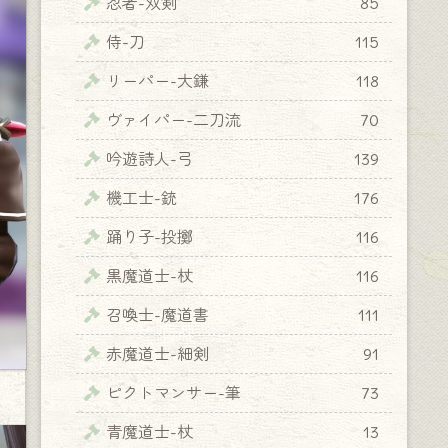
忍者-双剣
85
侍-刀
115
リーパー-大鎌
118
ヴァイパー-二刀流
70
吟遊詩人-弓
139
機工士-銃
176
踊り子-投擲
116
黒魔道士-杖
116
召喚士-魔道書
111
赤魔道士-細剣
91
ピクトマンサー-筆
73
青魔道士-杖
13