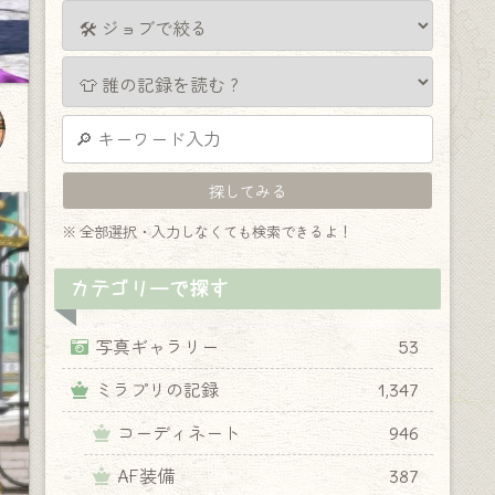
※ 全部選択・入力しなくても検索できるよ！
カテゴリーで探す
写真ギャラリー
53
ミラプリの記録
1,347
コーディネート
946
AF装備
387