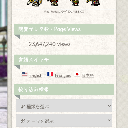
Final Fantasy XIV © SQUARE ENIX
閲覧サレタ数・Page Views
23,647,240 views
言語スイッチ
English
Français
日本語
絞り込み検索