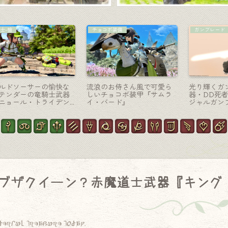
ナイト-剣盾
白魔道士-杖
ェ
変形するメカニカルなナイ
妖怪ウォッチ コマさんと水
た
ト武器『ガーロンド・マジ
晶の可愛い白魔道士武器
テックソードRE＆シールド
『白犬の杖』
RE』
セイブザクイーン？赤魔道士武器『キング
derful treasure today.