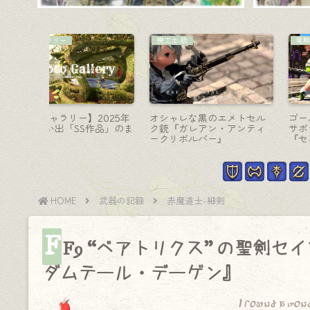
リーパー-大鎌
モンク-格闘
イカー武
木製スチームパンクのクラ
モンクのマンダヴィルウ
殿魔器『パ
シックな真空管大鎌・リー
ポン(MW)全段階4種の見
ド』
パー武器『キングダムブラ
目のまとめ！
ス・シックル』
HOME
武器の記録
赤魔道士-細剣
F
F9 “ベアトリクス” の聖剣
ダムテール・デーゲン』
I found a won