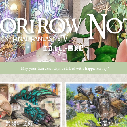
エオルゼア冒険記
* May your Eorzean days be filled with happiness ! :) *
武器の記録
仲間たち