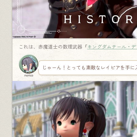
これは、赤魔道士の数理武器『
キングダムテール・デ
じゃーん！とっても素敵なレイピアを手に
norico