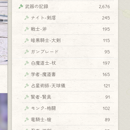
武器の記録
2,676
ナイト-剣盾
245
戦士-斧
195
暗黒騎士-大剣
115
ガンブレード
95
白魔道士-杖
197
学者-魔道書
165
占星術師-天球儀
121
賢者-賢具
91
モンク-格闘
102
竜騎士-槍
89