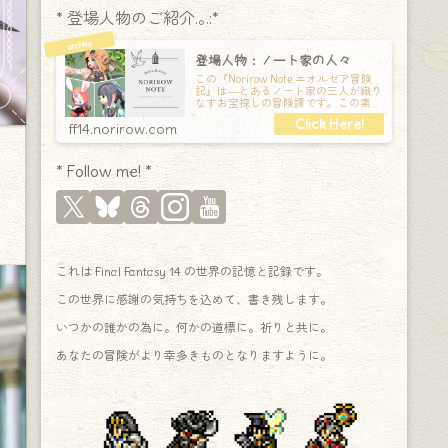
* 登場人物のご紹介.｡.:*
登場人物：ノート家の人々
この『Norirow Note エオルゼア冒険
記』は―とあるノート家の三人が織り
なすお宝探しの冒険譚です。この素敵
な Final Fantasy XIV の世界を旅しな
ff14.norirow.com
* Follow me! *
これは Final Fantasy 14 の世界の記憶と記録です。
この世界に感謝の気持ちを込めて、書き残します。
いつかの誰かの為に。何かの道標に。祈りと共に。
あなたの冒険がより幸多きものとなりますように。