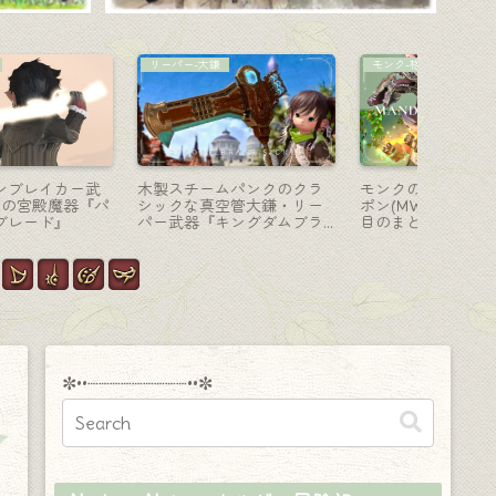
コーディネート
コーディネート
AF装備
【ミラプリ】「オシャレな
【ミラプリ】ガールズバン
モンクの
緑のカフェ店員さん」キン
ドの白いギターの女の子
の仏門修
グダムブラス・ヒーラーシ
（黒渦団 軍服アレンジ）
シリーズ
ャツ アレンジコーデ
Ver.）
✼••┈┈┈┈┈┈┈┈┈••✼