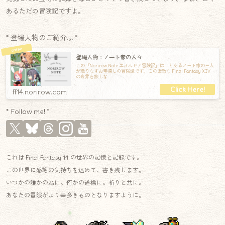
あるただの冒険記ですよ。
* 登場人物のご紹介.｡.:*
登場人物：ノート家の人々
この『Norirow Note エオルゼア冒険記』は―とあるノート家の三人
が織りなすお宝探しの冒険譚です。この素敵な Final Fantasy XIV
の世界を旅しな
ff14.norirow.com
* Follow me! *
これは Final Fantasy 14 の世界の記憶と記録です。
この世界に感謝の気持ちを込めて、書き残します。
いつかの誰かの為に。何かの道標に。祈りと共に。
あなたの冒険がより幸多きものとなりますように。