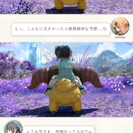
えっ、こんなに大きかったら絶体絶命な予感……💦
norirow
ん？お兄さま、何怖がってるの？w