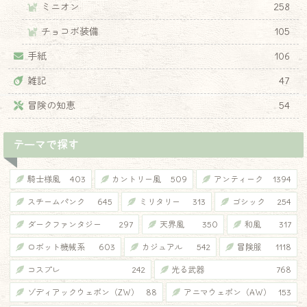
ミニオン
258
チョコボ装備
105
手紙
106
雑記
47
冒険の知恵
54
テーマで探す
騎士様風
403
カントリー風
509
アンティーク
1394
スチームパンク
645
ミリタリー
313
ゴシック
254
ダークファンタジー
297
天界風
350
和風
317
ロボット機械系
603
カジュアル
542
冒険服
1118
コスプレ
242
光る武器
768
ゾディアックウェポン（ZW）
88
アニマウェポン（AW）
153