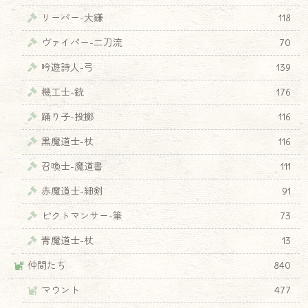
リーパー-大鎌
118
ヴァイパー-二刀流
70
吟遊詩人-弓
139
機工士-銃
176
踊り子-投擲
116
黒魔道士-杖
116
召喚士-魔道書
111
赤魔道士-細剣
91
ピクトマンサー-筆
73
青魔道士-杖
13
仲間たち
840
マウント
477