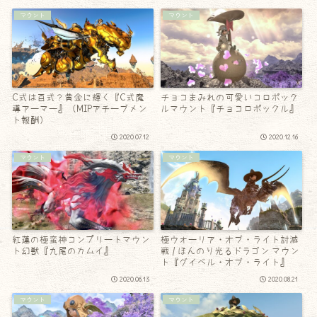
マウント
マウント
C式は百式？黄金に輝く『C式魔
チョコまみれの可愛いコロポック
導アーマー』（MIPアチーブメン
ルマウント『チョコロポックル』
ト報酬）
2020.07.12
2020.12.16
マウント
マウント
紅蓮の極蛮神コンプリートマウン
極ウォーリア・オブ・ライト討滅
ト幻獣『九尾のカムイ』
戦 / ほんのり光るドラゴン マウン
ト『グイベル・オブ・ライト』
2020.06.13
2020.08.21
マウント
マウント