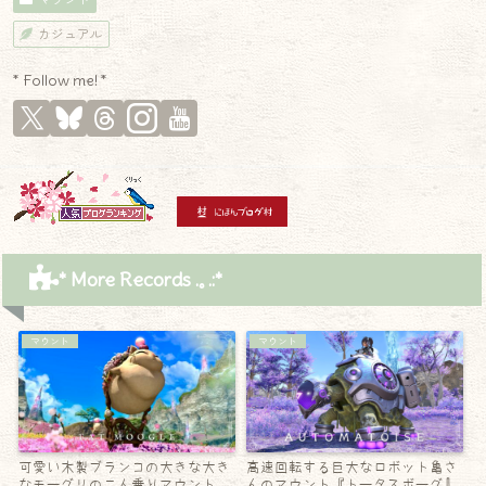
カジュアル
* Follow me! *
* More Records .｡.:*
マウント
マウント
可愛い木製ブランコの大きな大き
高速回転する巨大なロボット亀さ
なモーグリの二人乗りマウント
んのマウント『トータスボーグ』