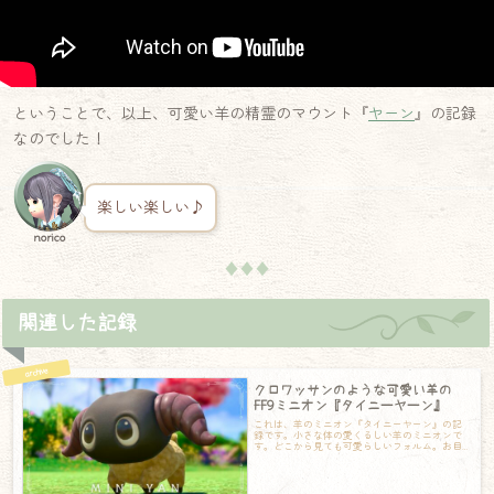
ということで、以上、可愛い羊の精霊のマウント『
ヤーン
』の記録
なのでした！
楽しい楽しい♪
norico
♦♦♦
関連した記録
クロワッサンのような可愛い羊の
FF9ミニオン『タイニーヤーン』
これは、羊のミニオン『タイニーヤーン』の記
録です。小さな体の愛くるしい羊のミニオンで
す。どこから見ても可愛らしいフォルム。お目
目は大きくつぶら。角も大きく垂れ下がってい