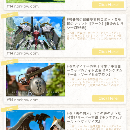
ff14.norirow.com
FF9最強の戦艦型変形ロボット召喚
獣のマウント『アーク』(黄金のレガ
シーCE特典)
これは、黄金のレガシーコレクターズエディシ
ョン特典で入手できるマウント『アーク』の記
録です。召喚獣だけあってどこか生物的なイメ
ージのあるロボットです。（ちなみに中に乗り
ff14.norirow.com
FF9スタイナーの剣！可愛い中世ヨ
ーロッパのナイト武器『キングダム
テール・ソード＆ホプロン』
これは、ナイトの数理武器『キングダムテー
ル・ソード』＆『キングダムテール・ホプロ
ン』の記録です。比較的短めで小ぶりの剣で
す。スタイナーっぽくブリキのイメージ？中世
ヨーロ
ff14.norirow.com
FF9「美の狩人」ラニの斧のような
可愛いリーパー大鎌『キングダムテ
ール・ヘヴィサイズ』
これは、リーパーの数理武器『キングダムテー
ル・ヘヴィサイズ』の記録です。高貴な紋章の