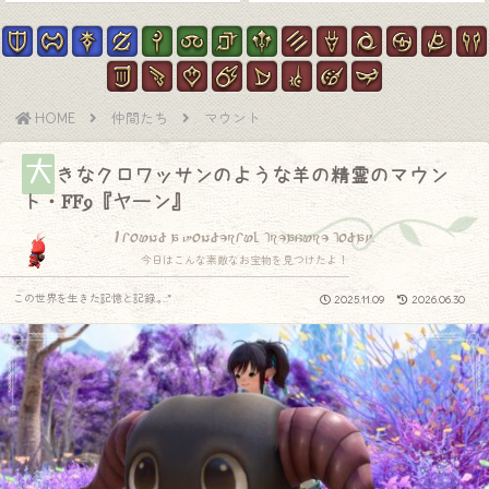
HOME
仲間たち
マウント
大
きなクロワッサンのような羊の精霊のマウン
ト・FF9『ヤーン』
I found a wonderful treasure today.
今日はこんな素敵なお宝物を見つけたよ！
この世界を生きた記憶と記録.｡.:*
2025.11.09
2026.06.30