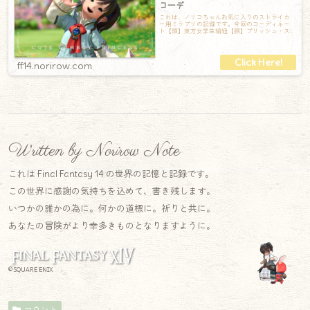
コーデ
これは、ノリコちゃんお気に入りのストライカ
ー用ミラプリの記録です。今回のコーディネー
ト【頭】東方女学生絹紐【胴】プリッシュ・ス
トライカーボレロ【手】ディアンドルリストト
ff14.norirow.com
Written by Norirow Note
これは Final Fantasy 14 の世界の記憶と記録です。
この世界に感謝の気持ちを込めて、書き残します。
いつかの誰かの為に。何かの道標に。祈りと共に。
あなたの冒険がより幸多きものとなりますように。
© SQUARE ENIX
マウント