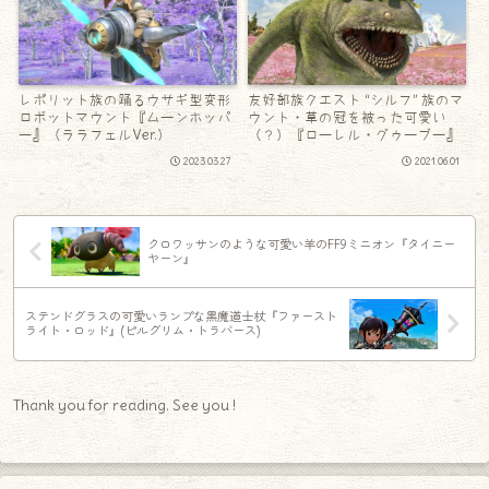
レポリット族の踊るウサギ型変形
友好部族クエスト “シルフ” 族のマ
ロボットマウント『ムーンホッパ
ウント・草の冠を被った可愛い
ー』（ララフェルVer.）
（？）『ローレル・グゥーブー』
2023.03.27
2021.06.01
クロワッサンのような可愛い羊のFF9ミニオン『タイニー
ヤーン』
ステンドグラスの可愛いランプな黒魔道士杖『ファースト
ライト・ロッド』(ピルグリム・トラバース)
Thank you for reading. See you !