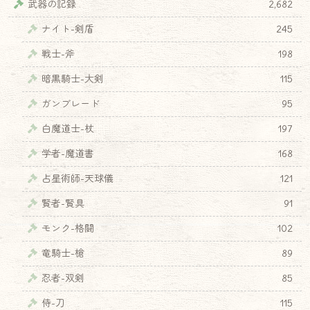
武器の記録
2,682
ナイト-剣盾
245
戦士-斧
198
暗黒騎士-大剣
115
ガンブレード
95
白魔道士-杖
197
学者-魔道書
168
占星術師-天球儀
121
賢者-賢具
91
モンク-格闘
102
竜騎士-槍
89
忍者-双剣
85
侍-刀
115