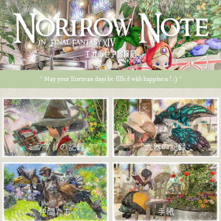
エオルゼア冒険記
* May your Eorzean days be filled with happiness ! :) *
ミラプリの記録
武器の記録
仲間たち
手紙