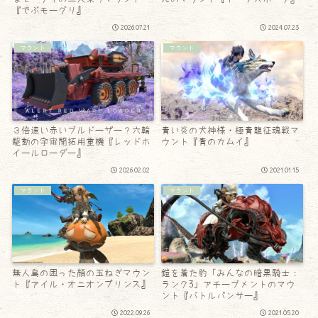
『でぶモーグリ』
2026.07.21
2024.07.23
マウント
マウント
３倍速い赤いブルドーザー？六輪
青い炎の犬神様・極青龍征魂戦マ
駆動の宇宙開拓用重機『レッドホ
ウント『青のカムイ』
イールローダー』
2026.02.02
2021.01.15
マウント
マウント
無人島の困った顔の玉ねぎマウン
鎧を着た豹「みんなの暗黒騎士：
ト『アイル・オニオンプリンス』
ランク3」アチーブメントのマウ
ント『バトルパンサー』
2022.09.26
2021.05.20