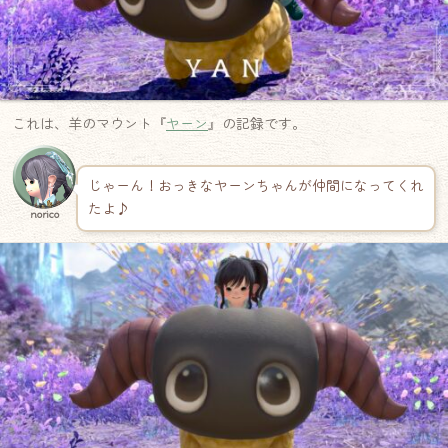
これは、羊のマウント『
ヤーン
』の記録です。
じゃーん！おっきなヤーンちゃんが仲間になってくれ
たよ♪
norico