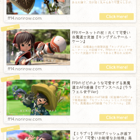
ある大鎌で、刃が短く丸みもあり可愛らしさが
あります。柄の先までとってもオシャレ。全体
ff14.norirow.com
FF9ガーネットの杖！丸くて可愛い
白魔道士武器『キングダムテール・
ケーン』
これは、白魔道士の数理武器『キングダムテー
ル・ケーン』の記録です。FF9のガーネットが使
っていた武器がモチーフであると思われる短め
の杖です。先端が丸っこいのが特徴的。可
ff14.norirow.com
FF9のビビのような可愛すぎる黒魔
道士AF3装備『セブンスヘル』(ララ
フェル女子Ver.)
これは、黒魔道士のAF3装備（紅蓮編のLv70ジョ
ブ専用装備）『セブンスヘル』シリーズの記録
です。黒魔道士AF3装備『セブンスヘル』【頭】
ウェザード・セブンスヘルペタソ
ff14.norirow.com
【ミラプリ】FF11プリッシュ衣装ア
レンジ「可愛いお転婆なお姫様」風