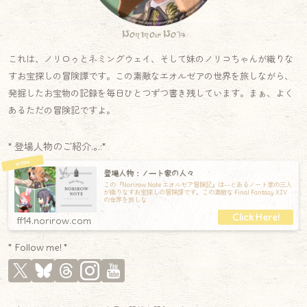
Norirow Note
これは、ノリロゥとネミングウェイ、そして妹のノリコちゃんが織りな
すお宝探しの冒険譚です。この素敵なエオルゼアの世界を旅しながら、
発掘したお宝物の記録を毎日ひとつずつ書き残しています。まぁ、よく
あるただの冒険記ですよ。
* 登場人物のご紹介.｡.:*
登場人物：ノート家の人々
この『Norirow Note エオルゼア冒険記』は―とあるノート家の三人
が織りなすお宝探しの冒険譚です。この素敵な Final Fantasy XIV
の世界を旅しな
ff14.norirow.com
* Follow me! *