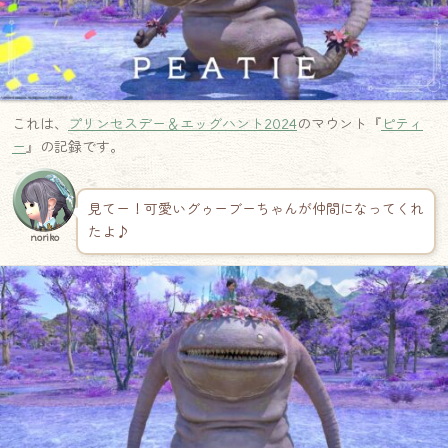
これは、
プリンセスデー＆エッグハント2024
のマウント『
ピティ
ー
』の記録です。
見てー！可愛いグゥーブーちゃんが仲間になってくれ
たよ♪
noriko