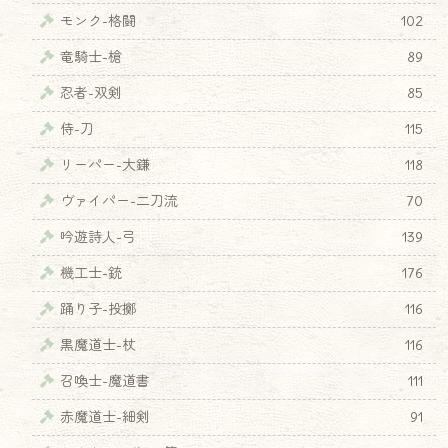
モンク-格闘
102
竜騎士-槍
89
忍者-双剣
85
侍-刀
115
リーパー-大鎌
118
ヴァイパー-二刀流
70
吟遊詩人-弓
139
機工士-銃
176
踊り子-投擲
116
黒魔道士-杖
116
召喚士-魔道書
111
赤魔道士-細剣
91