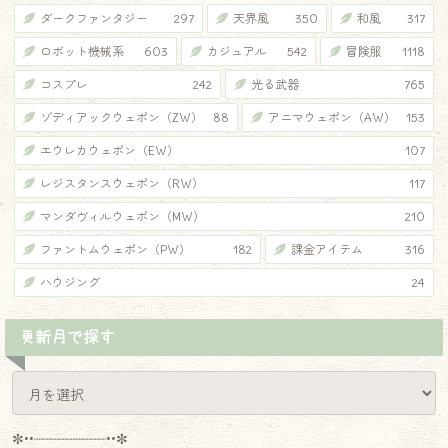
ダークファンタジー
297
天界風
350
和風
317
ロボット機械系
603
カジュアル
542
冒険服
1118
コスプレ
242
光る武器
765
ゾディアックウェポン（ZW）
88
アニマウェポン（AW）
153
エウレカウェポン（EW）
107
レジスタンスウェポン（RW）
117
マンダヴィルウェポン（MW）
210
ファントムウェポン（PW）
182
課金アイテム
316
ハウジング
24
更新月で探す
✼••┈┈┈┈┈┈┈┈┈••✼