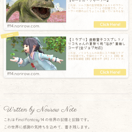
『ローレル・グゥーブー』
これは、シルフ族の友好部族クエストのマウン
ト『ローレル・グゥーブー』の記録です。グゥ
ーヴーの頭の上にちょこんと座っているのもな
かなか可愛らしくあります。確かに歯を見ると
ff14.norirow.com
【ミラプリ】座敷童子コスプレ？ノ
リコちゃんの夏祭り用 "浴衣" 着崩し
コーデ (全ジョブ対応)
これは、ノリコちゃんのお気に入り和装ミラプ
リの記録です。今回のコーディネート【頭】東
方女学生絹紐【胴】姫君水干【手】メイドリス
トドレスEX【脚】パゴスキュロット【足】ト
ff14.norirow.com
Written by Norirow Note
これは Final Fantasy 14 の世界の記憶と記録です。
この世界に感謝の気持ちを込めて、書き残します。