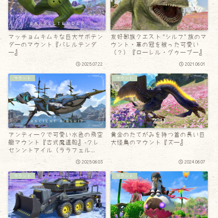
マッチョムキムキな巨大サボテン
友好部族クエスト “シルフ” 族のマ
ダーのマウント『バレルテンダ
ウント・草の冠を被った可愛い
ー』
（？）『ローレル・グゥーブー』
2025.07.22
2021.06.01
マウント
マウント
アンティークで可愛い水色の飛空
黄金のたてがみを持つ首の長い巨
艇マウント『古式魔道船』-クレ
大怪鳥のマウント『ズー』
センントアイル（ララフェル
Ver.）
2025.06.03
2024.06.07
マウント
マウント