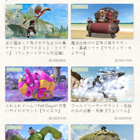
マウント
マウント
足に掴まって飛ぶ大きなお口の鳥
魔法仕掛けの空飛ぶ椅子マウン
マウント『クワイエット・コリブ
ト・高級ソファ『フライング・チ
リ』（クレセントアイル北征編）
ェアー』
2026.08.02
2021.11.04
マウント
マウント
ふわふわドーム？Fall Guysの可愛
ゴールドソーサーマウント・伝説
いサイのマウント『ライエス』
の氷の幻獣・月狼『フェンリル』
2023.11.03
2020.07.07
マウント
マウント