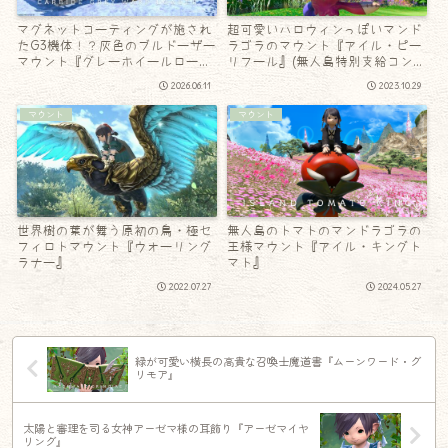
マグネットコーティングが施され
超可愛いハロウィンっぽいマンド
たG3機体！？灰色のブルドーザー
ラゴラのマウント『アイル・ピー
マウント『グレーホイールローダ
リフール』(無人島特別支給コンテ
ー』
ナ)
2026.06.11
2023.10.29
マウント
マウント
世界樹の葉が舞う原初の鳥・極セ
無人島のトマトのマンドラゴラの
フィロトマウント『ウォーリング
王様マウント『アイル・キングト
ラナー』
マト』
2022.07.27
2024.05.27
緑が可愛い横長の高貴な召喚士魔道書『ムーンワード・グ
リモア』
太陽と審理を司る女神アーゼマ様の耳飾り『アーゼマイヤ
リング』