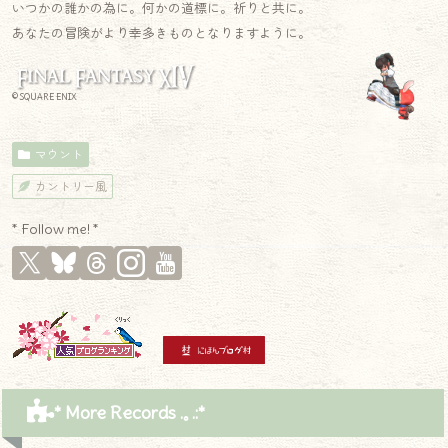
いつかの誰かの為に。何かの道標に。祈りと共に。
あなたの冒険がより幸多きものとなりますように。
© SQUARE ENIX
マウント
カントリー風
* Follow me! *
* More Records .｡.:*