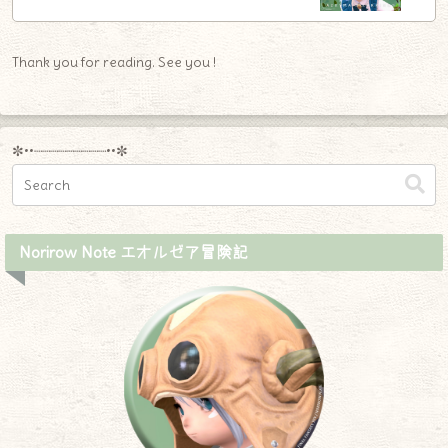
Thank you for reading. See you !
✼••┈┈┈┈┈┈┈┈┈••✼
Norirow Note エオルゼア冒険記