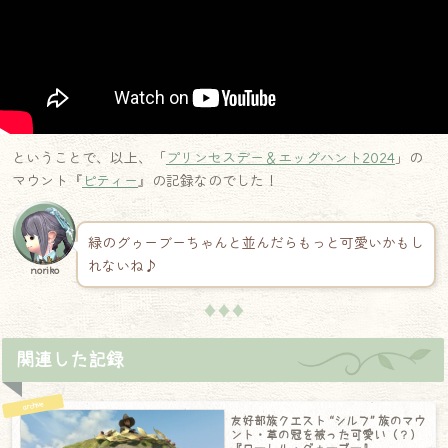
ということで、以上、「
プリンセスデー＆エッグハント2024
」の
マウント『
ピティー
』の記録なのでした！
緑のグゥーブーちゃんと並んだらもっと可愛いかもし
れないね♪
noriko
♦♦♦
関連した記録
友好部族クエスト “シルフ” 族のマウ
ント・草の冠を被った可愛い（？）