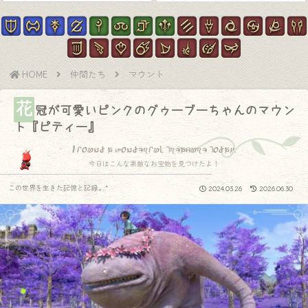
HOME
仲間たち
マウント
花
冠が可愛いピンクのグゥーブーちゃんのマウン
ト『ピティー』
I found a wonderful treasure today.
今日はこんな素敵なお宝物を見つけたよ！
この世界を生きた記憶と記録.｡.:*
2024.03.26
2026.06.30