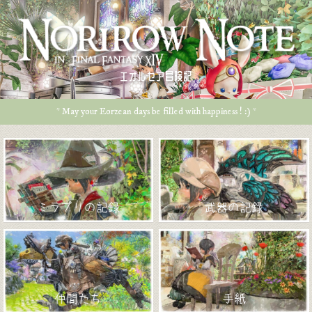
エオルゼア冒険記
* May your Eorzean days be filled with happiness ! :) *
ミラプリの記録
武器の記録
仲間たち
手紙