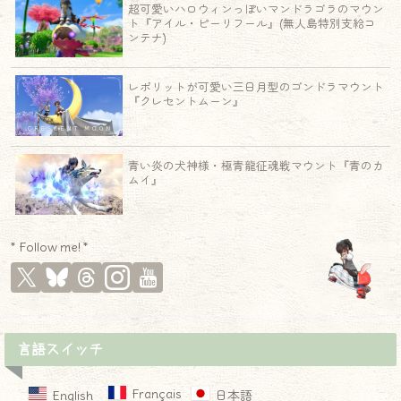
超可愛いハロウィンっぽいマンドラゴラのマウン
ト『アイル・ピーリフール』(無人島特別支給コ
ンテナ)
レポリットが可愛い三日月型のゴンドラマウント
『クレセントムーン』
青い炎の犬神様・極青龍征魂戦マウント『青のカ
ムイ』
* Follow me! *
言語スイッチ
Français
English
日本語