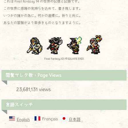
これは Final Fantasy 14 の世界の記憶と記録です。
この世界に感謝の気持ちを込めて、書き残します。
いつかの誰かの為に。何かの道標に。祈りと共に。
あなたの冒険がより幸多きものとなりますように。
Final Fantasy XIV © SQUARE ENIX
閲覧サレタ数・Page Views
23,681,131 views
言語スイッチ
Français
English
日本語