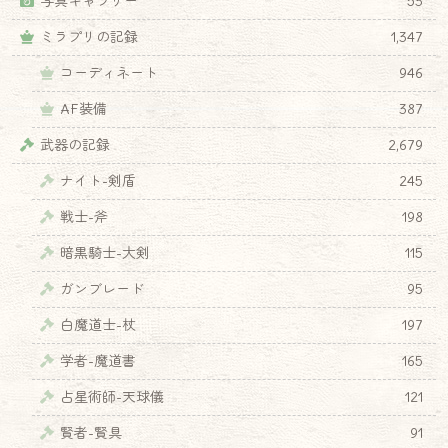
写真ギャラリー
53
ミラプリの記録
1,347
コーディネート
946
AF装備
387
武器の記録
2,679
ナイト-剣盾
245
戦士-斧
198
暗黒騎士-大剣
115
ガンブレード
95
白魔道士-杖
197
学者-魔道書
165
占星術師-天球儀
121
賢者-賢具
91