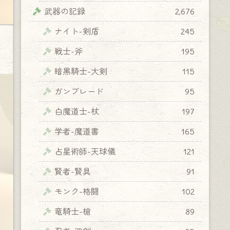
武器の記録
2,676
ナイト-剣盾
245
戦士-斧
195
暗黒騎士-大剣
115
ガンブレード
95
白魔道士-杖
197
学者-魔道書
165
占星術師-天球儀
121
賢者-賢具
91
モンク-格闘
102
竜騎士-槍
89