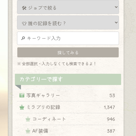
※ 全部選択・入力しなくても検索できるよ！
カテゴリーで探す
写真ギャラリー
53
ミラプリの記録
1,347
コーディネート
946
AF装備
387