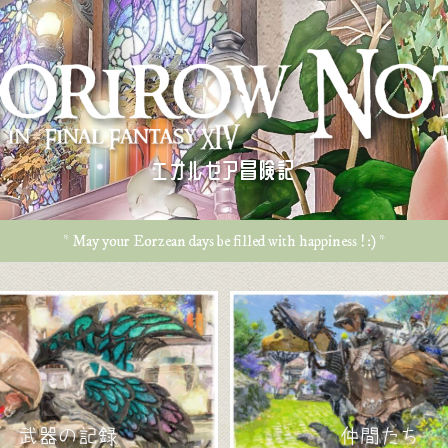
エオルゼア冒険記
* May your Eorzean days be filled with happiness ! :) *
武器の記録
仲間たち