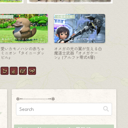
戦士-斧
戦士-斧
学者-魔道
戦士のレジスタンスウェポ
愉快なトランプディーラー
コンパス
ン（RW）第三形態（第四段
のサボテンダー斧・ゴール
多機能な
階）極厚斧『ジャッジオー
ドソーサーの戦士武器『セ
武器『エ
ダー・ラブリュス』
ニョール・ラブリュス』
ム』
✼••┈┈┈┈┈┈┈┈┈••✼