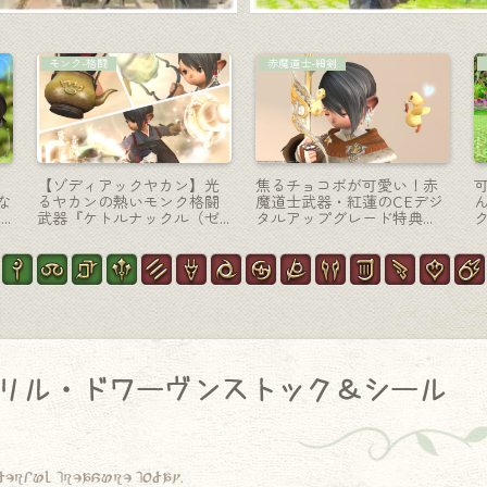
マウント
コーディネート
ェ
FF9最強の戦艦型変形ロボ
【ミラプリ】まるで孫悟空
し
ット召喚獣のマウント『ア
な衣装と伸びる如意棒『イ
ム
ーク』(黄金のレガシーCE特
ースタン・コスチュームセ
』
典)
ット』（ララフェル男子
Ver.）
リル・ドワーヴンストック＆シール
derful treasure today.