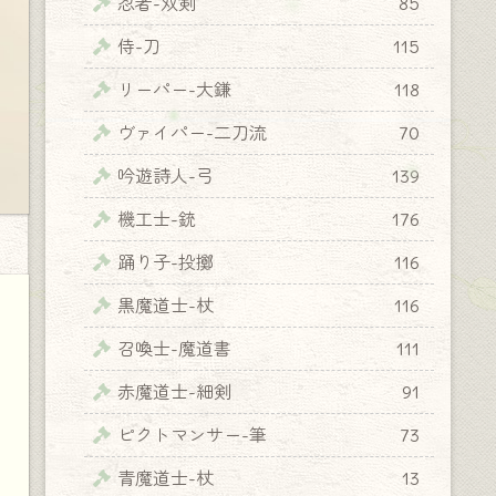
忍者-双剣
85
侍-刀
115
リーパー-大鎌
118
ヴァイパー-二刀流
70
吟遊詩人-弓
139
機工士-銃
176
踊り子-投擲
116
黒魔道士-杖
116
召喚士-魔道書
111
赤魔道士-細剣
91
ピクトマンサー-筆
73
青魔道士-杖
13