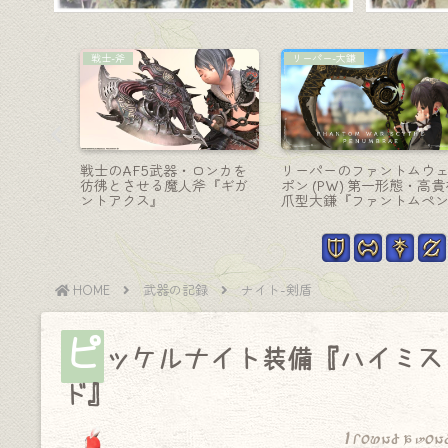
侍-刀
暗黒騎士-大剣
生える白
侍のMW最終形態・機械仕掛
暗黒騎士のファントムウ
ガケー
けの電子刀『マンダヴィラ
ポン (PW) 第二形態・溶解
層)
ス・サムライブレード』
た光る暗黒剣『ファント
アンブラ・ディバイダー
HOME
武器の記録
ナイト-剣盾
ピ
ッケルナイト装備『ハイミス
ド』
I found a won