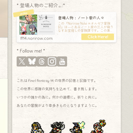
* 登場人物のご紹介.｡.:*
登場人物：ノート家の人々
この『Norirow Note エオルゼア冒険
記』は―とあるノート家の三人が織り
なすお宝探しの冒険譚です。この素敵
な Final Fantasy XIV の世界を旅しな
ff14.norirow.com
* Follow me! *
これは Final Fantasy 14 の世界の記憶と記録です。
この世界に感謝の気持ちを込めて、書き残します。
いつかの誰かの為に。何かの道標に。祈りと共に。
あなたの冒険がより幸多きものとなりますように。