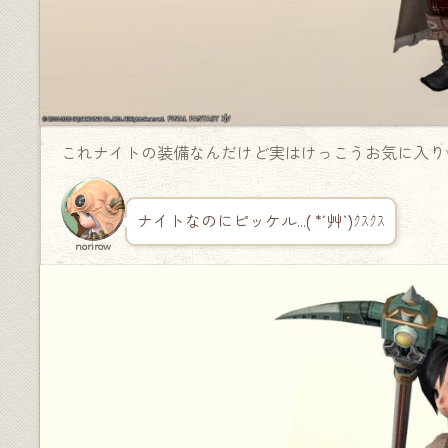
これナイトの装備なんだけど実はけっこうお気に入り
ナイトなのにピッケル…( *´艸`)ｸｽｸｽ
norirow