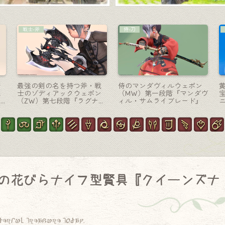
ミニオン
竜騎士-槍
っ
蒸気的翼を持つスチームパ
極エメラルドウェポン破壊
ア
ンクな無人島のカワウソミ
作戦・竜騎士 武器『エメラ
ニオン『スチームウソウ
ルドウェポン・パルチザ
ソ』
ン』
の花びらナイフ型賢具『クイーンズナ
derful treasure today.