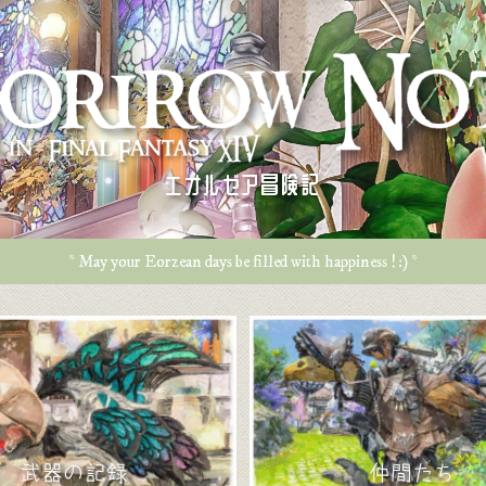
エオルゼア冒険記
* May your Eorzean days be filled with happiness ! :) *
武器の記録
仲間たち