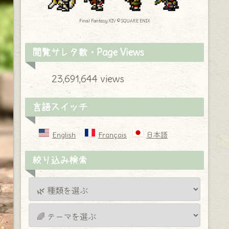
Final Fantasy XIV © SQUARE ENIX
閲覧サレタ数・Page Views
23,691,644 views
言語スイッチ
English
Français
日本語
絞り込み検索