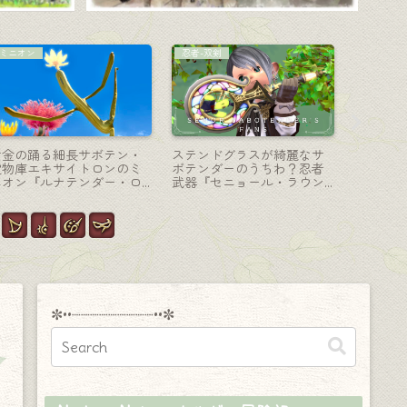
手紙
コーディネート
忍者-双剣
SNSが辛い？自分の「好き」
【ミラプリ】全ジョブ着ら
極ゼレニ
をどんどん発信して優しい
れる「森の探検家」コーデ
気が走る
世界をつくっていきたいよ
ィネート
ーンズナ
ね
✼••┈┈┈┈┈┈┈┈┈••✼