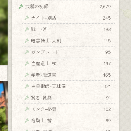
武器の記録
2,679
ナイト-剣盾
245
戦士-斧
198
暗黒騎士-大剣
115
ガンブレード
95
白魔道士-杖
197
学者-魔道書
165
占星術師-天球儀
121
賢者-賢具
91
モンク-格闘
102
竜騎士-槍
89