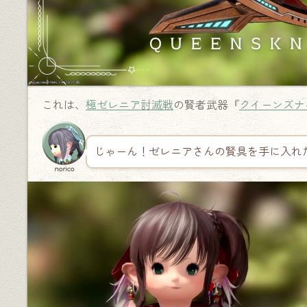
これは、
極ゼレニア討滅戦
の賢者武器『
クイーンズナ
じゃーん！ゼレニアさんの賢具を手に入れ
norico