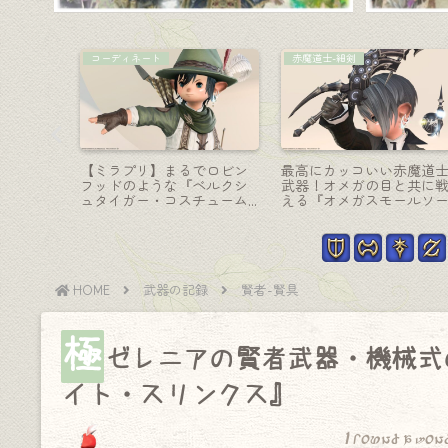
手紙
手紙
綺麗なサ
お手紙ちゃんと届いてた！
先に天国へ旅立ってしま
わ？忍者
大切な人と4年ぶりに再会で
たかもしれないあなたへ “
・ラウン
きたお話
ーモロートで待ってて”
HOME
武器の記録
賢者-賢具
極
ゼレニアの賢者武器・機械式
イト・スリンクス』
I found a won