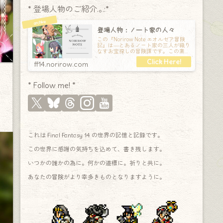
* 登場人物のご紹介.｡.:*
登場人物：ノート家の人々
この『Norirow Note エオルゼア冒険
記』は―とあるノート家の三人が織り
なすお宝探しの冒険譚です。この素敵
な Final Fantasy XIV の世界を旅しな
ff14.norirow.com
* Follow me! *
これは Final Fantasy 14 の世界の記憶と記録です。
この世界に感謝の気持ちを込めて、書き残します。
いつかの誰かの為に。何かの道標に。祈りと共に。
あなたの冒険がより幸多きものとなりますように。