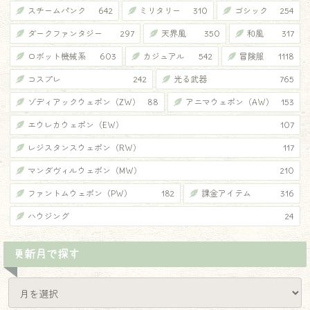
スチームパンク
642
ミリタリー
310
ゴシック
254
ダークファンタジー
297
天界風
350
和風
317
ロボット機械系
603
カジュアル
542
冒険服
1118
コスプレ
242
光る武器
765
ゾディアックウェポン（ZW）
88
アニマウェポン（AW）
153
エウレカウェポン（EW）
107
レジスタンスウェポン（RW）
117
マンダヴィルウェポン（MW）
210
ファントムウェポン（PW）
182
課金アイテム
316
ハウジング
24
更新月で探す