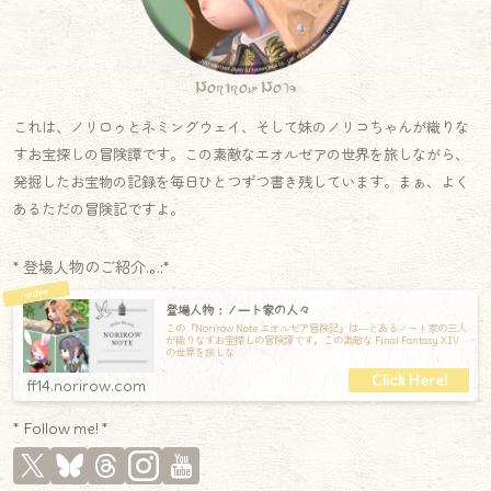
Norirow Note
これは、ノリロゥとネミングウェイ、そして妹のノリコちゃんが織りな
すお宝探しの冒険譚です。この素敵なエオルゼアの世界を旅しながら、
発掘したお宝物の記録を毎日ひとつずつ書き残しています。まぁ、よく
あるただの冒険記ですよ。
* 登場人物のご紹介.｡.:*
登場人物：ノート家の人々
この『Norirow Note エオルゼア冒険記』は―とあるノート家の三人
が織りなすお宝探しの冒険譚です。この素敵な Final Fantasy XIV
の世界を旅しな
ff14.norirow.com
* Follow me! *