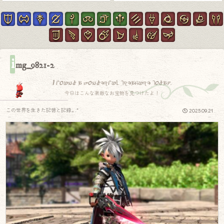
i
mg_9821-2
I found a wonderful treasure today.
今日はこんな素敵なお宝物を見つけたよ！
この世界を生きた記憶と記録.｡.:*
2025.09.21