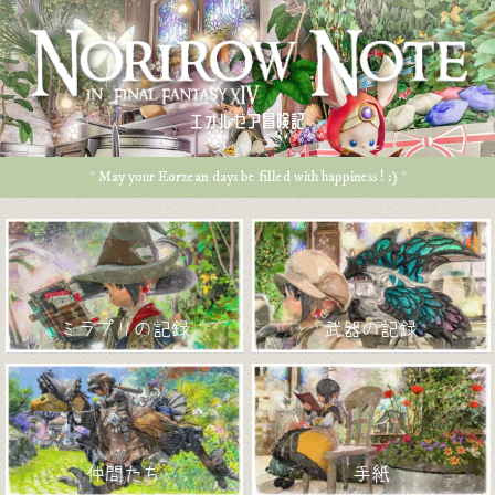
エオルゼア冒険記
* May your Eorzean days be filled with happiness ! :) *
ミラプリの記録
武器の記録
仲間たち
手紙