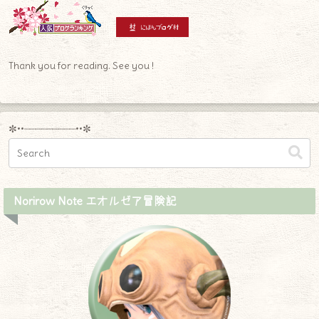
Thank you for reading. See you !
✼••┈┈┈┈┈┈┈┈┈••✼
Norirow Note エオルゼア冒険記