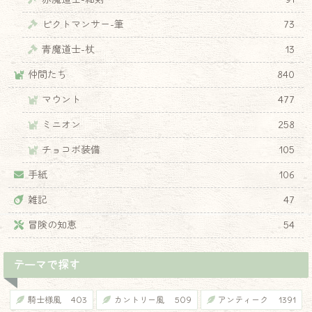
ピクトマンサー-筆
73
青魔道士-杖
13
仲間たち
840
♦
マウント
477
ミニオン
258
チョコボ装備
105
手紙
106
雑記
47
冒険の知恵
54
テーマで探す
騎士様風
403
カントリー風
509
アンティーク
1391