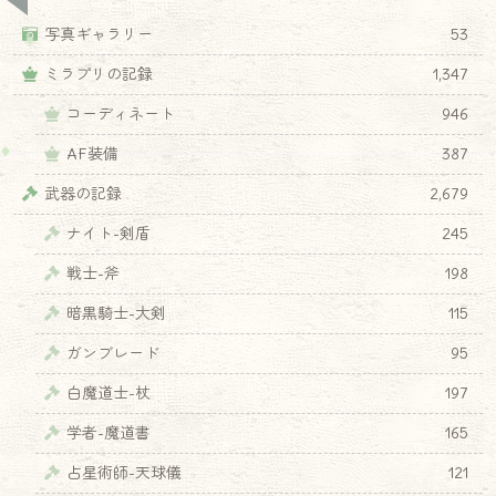
写真ギャラリー
53
ミラプリの記録
1,347
コーディネート
946
AF装備
387
武器の記録
2,679
ナイト-剣盾
245
戦士-斧
198
暗黒騎士-大剣
115
ガンブレード
95
白魔道士-杖
197
学者-魔道書
165
占星術師-天球儀
121