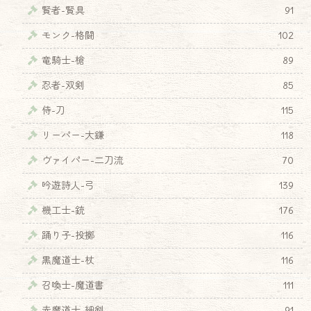
賢者-賢具
91
モンク-格闘
102
竜騎士-槍
89
忍者-双剣
85
侍-刀
115
リーパー-大鎌
118
ヴァイパー-二刀流
70
吟遊詩人-弓
139
機工士-銃
176
踊り子-投擲
116
黒魔道士-杖
116
召喚士-魔道書
111
赤魔道士-細剣
91