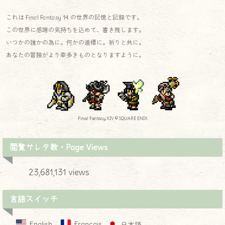
これは Final Fantasy 14 の世界の記憶と記録です。
この世界に感謝の気持ちを込めて、書き残します。
いつかの誰かの為に。何かの道標に。祈りと共に。
あなたの冒険がより幸多きものとなりますように。
Final Fantasy XIV © SQUARE ENIX
閲覧サレタ数・Page Views
23,681,131 views
言語スイッチ
English
Français