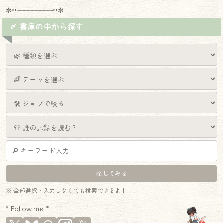
✼••┈┈┈┈┈┈┈┈┈••✼
〆 書庫の中から探す
※ 全部選択・入力しなくても検索できるよ！
* Follow me! *