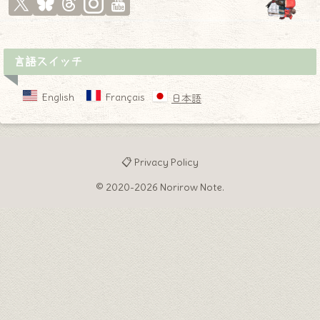
言語スイッチ
English
Français
日本語
📋 Privacy Policy
© 2020-2026 Norirow Note.