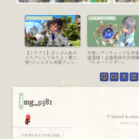
コーディネート
ナイト-剣盾
ペーンマ
【ミラプリ】ガンメタルの
アルシュベルドの片手剣
き狼『マ
レザーコートでシックで大
白の孤影のナイト武器『
人なコーディネート（アデ
ルシュソード＆シールド
プトガウン）
(モンハンコラボ)
i
mg_9381
I found a won
今日はこんな
この世界を生きた記憶と記録.｡.:*