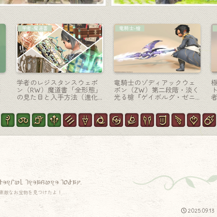
ミニオン
ミニオン
・
可愛い罪喰いジャイアント
アラグのマンドラゴラ？ス
ガ
ビーバー？のミニオン『シ
イカ？オルトエウレカの可
』
ンビーバー』(ピルグリム・
愛いミニオン『プライベー
(
トラバース)
ト・パキポディウム』
derful treasure today.
素敵なお宝物を見つけたよ！
2025.09.13