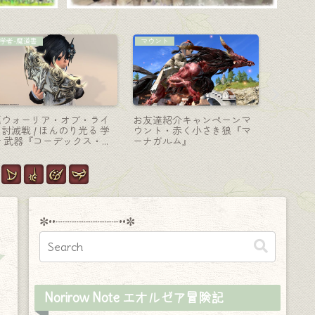
AF装備
侍-刀
学者-魔道
ワイルド角の原初装備・戦
エメラルド製の美しい刃を
女神ソフ
士のAF6衣装『アゴージ』
持つ民族風な侍の刀『ゾー
器・女神
ララフェル男子Ver.)
モーの太刀』
ラの本『
ッデス』
✼••┈┈┈┈┈┈┈┈┈••✼
Norirow Note エオルゼア冒険記