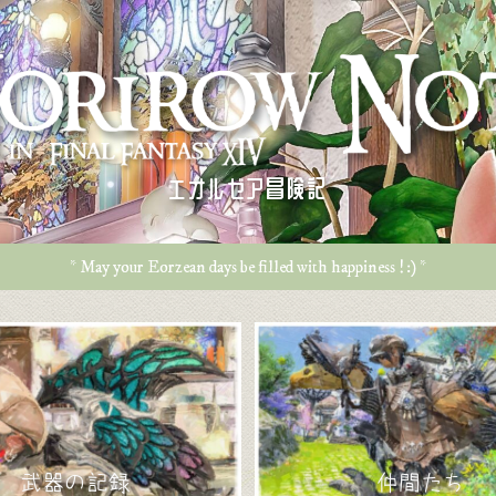
エオルゼア冒険記
* May your Eorzean days be filled with happiness ! :) *
武器の記録
仲間たち