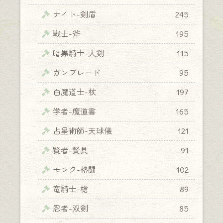
ナイト-剣盾
245
戦士-斧
195
暗黒騎士-大剣
115
ガンブレード
95
白魔道士-杖
197
学者-魔道書
165
占星術師-天球儀
121
賢者-賢具
91
モンク-格闘
102
竜騎士-槍
89
忍者-双剣
85