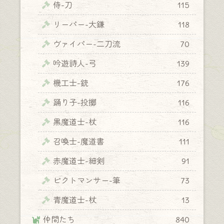
侍-刀
115
リーパー-大鎌
118
ヴァイパー-二刀流
70
吟遊詩人-弓
139
機工士-銃
176
踊り子-投擲
116
黒魔道士-杖
116
召喚士-魔道書
111
赤魔道士-細剣
91
ピクトマンサー-筆
73
青魔道士-杖
13
仲間たち
840