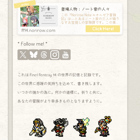
登場人物：ノート家の人々
この『Norirow Note エオルゼア冒険
記』は―とあるノート家の三人が織り
なすお宝探しの冒険譚です。この素敵
な Final Fantasy XIV の世界を旅しな
ff14.norirow.com
* Follow me! *
これは Final Fantasy 14 の世界の記憶と記録です。
この世界に感謝の気持ちを込めて、書き残します。
いつかの誰かの為に。何かの道標に。祈りと共に。
あなたの冒険がより幸多きものとなりますように。