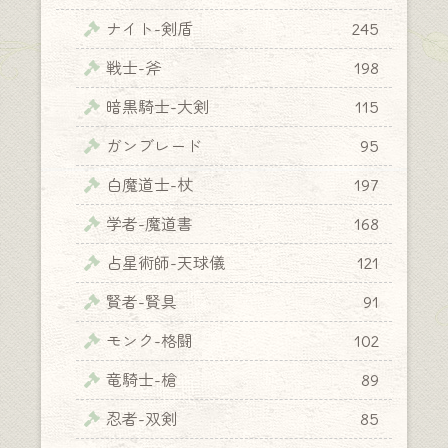
ナイト-剣盾
245
戦士-斧
198
暗黒騎士-大剣
115
ガンブレード
95
白魔道士-杖
197
学者-魔道書
168
占星術師-天球儀
121
賢者-賢具
91
モンク-格闘
102
竜騎士-槍
89
忍者-双剣
85