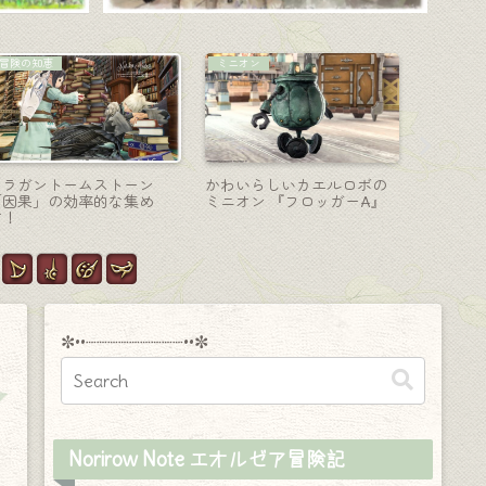
機工士-銃
コーディネート
雑記
機工士のレジスタンスウェ
【ミラプリ】南方ボズヤ戦
【ハウジ
ポン（RW）進化 第三形態
線/ヒーラー胴装備『ボズヤ
と、ちょ
（第四段階）二丁の合体銃
ン・ヒーラーコート』で戦
クな秘密
『ジャッジオーダー・リボ
場のミリタリー魔道学者
ルバー』
✼••┈┈┈┈┈┈┈┈┈••✼
Norirow Note エオルゼア冒険記