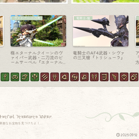
学者-魔道書
学者-魔道書
学者ゾディアックウェポン
極ゼレニアの学者武器・金
装
第一段階（AF1武器）・伝説
銀蝶の機械式魔道書『ワー
の魔道書レリック『マダレ
ド・オブ・ナイトフッド』
ムジエン』
derful treasure today.
素敵なお宝物を見つけたよ！
2025.09.12