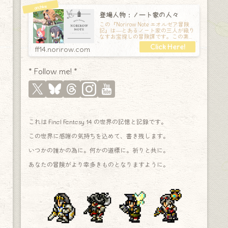
登場人物：ノート家の人々
この『Norirow Note エオルゼア冒険
記』は―とあるノート家の三人が織り
なすお宝探しの冒険譚です。この素敵
な Final Fantasy XIV の世界を旅しな
ff14.norirow.com
* Follow me! *
これは Final Fantasy 14 の世界の記憶と記録です。
この世界に感謝の気持ちを込めて、書き残します。
いつかの誰かの為に。何かの道標に。祈りと共に。
あなたの冒険がより幸多きものとなりますように。