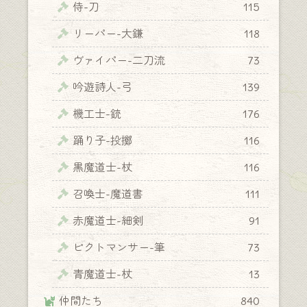
侍-刀
115
リーパー-大鎌
118
ヴァイパー-二刀流
73
吟遊詩人-弓
139
機工士-銃
176
踊り子-投擲
116
黒魔道士-杖
116
召喚士-魔道書
111
赤魔道士-細剣
91
ピクトマンサー-筆
73
青魔道士-杖
13
仲間たち
840