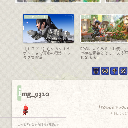
コーディネート
AF装備
ルロボの
【ミラプリ】「カントリー
賢者のAF5装備・アルフィ
ガーA』
なオシャレ カフェ店員さ
ノの暁月編トレーラー衣
ん」コーデ（錬金術師AFア
『ダイダクト』シリーズ
レンジ）
（ララフェル男子Ver.）
i
mg_9320
I found a won
今日はこんな
この世界を生きた記憶と記録.｡.:*