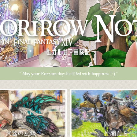
エオルゼア冒険記
* May your Eorzean days be filled with happiness ! :) *
武器の記録
仲間たち