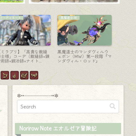
占星術師-天球儀
マウント
コーディ
可愛すぎるユキンコのスノ
最初から移動速度が速い
【ミラプ
ードームな占星術師武器
FF7クラウドのバイク『SDS
役” 風
『ドリーム・オブ・ウィン
フェンリル』
ーやアル
ター』
✼••┈┈┈┈┈┈┈┈┈••✼
Norirow Note エオルゼア冒険記