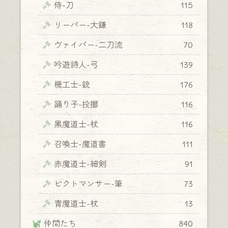
侍-刀
115
リーパー-大鎌
118
ヴァイパー-二刀流
70
吟遊詩人-弓
139
機工士-銃
176
踊り子-投擲
116
黒魔道士-杖
116
召喚士-魔道書
111
赤魔道士-細剣
91
ピクトマンサー-筆
73
青魔道士-杖
13
仲間たち
840