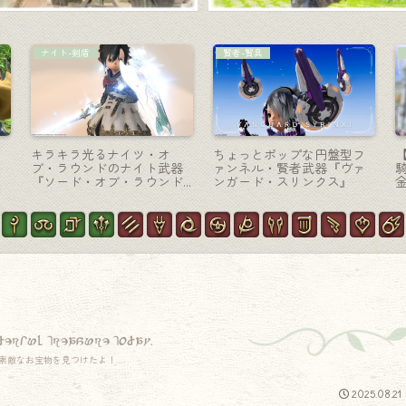
戦士-斧
召喚士-魔道書
ち
戦士のスチームパンクな回
召喚士のマンダヴィルウェ
ン
転のこぎり斧・バブイルの
ポン（MW）第一段階『マン
』
塔武器『インペリアル・マ
ダヴィル・インデックス』
ジテックアクス』
derful treasure today.
素敵なお宝物を見つけたよ！
2025.08.21