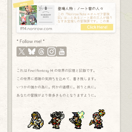
登場人物：ノート家の人々
この『Norirow Note エオルゼア冒険
記』は―とあるノート家の三人が織り
なすお宝探しの冒険譚です。この素敵
な Final Fantasy XIV の世界を旅しな
ff14.norirow.com
* Follow me! *
これは Final Fantasy 14 の世界の記憶と記録です。
この世界に感謝の気持ちを込めて、書き残します。
いつかの誰かの為に。何かの道標に。祈りと共に。
あなたの冒険がより幸多きものとなりますように。