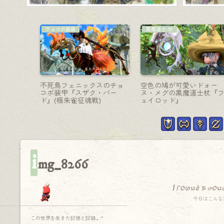
AF装備
白魔道士-杖
ヴィルウ
召喚士AF1装備の色違い・濃
ファノヴの里のシャイメ
一段階『マ
色の復古調装備『サマナ
ゃんの白魔道士杖『キタ
ド』
ー』シリーズ（ララフェル
ナ・ガーディアンケーン
男子Ver.）
i
mg_8266
I found a won
今日はこんな
この世界を生きた記憶と記録.｡.:*