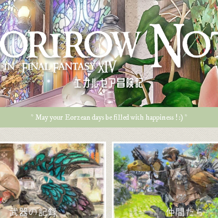
エオルゼア冒険記
* May your Eorzean days be filled with happiness ! :) *
武器の記録
仲間たち