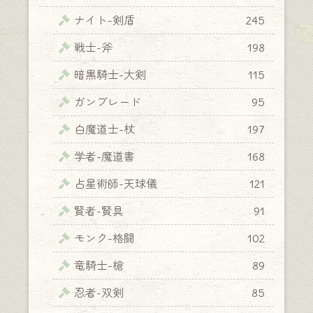
ナイト-剣盾
245
戦士-斧
198
暗黒騎士-大剣
115
ガンブレード
95
白魔道士-杖
197
学者-魔道書
168
占星術師-天球儀
121
賢者-賢具
91
モンク-格闘
102
竜騎士-槍
89
忍者-双剣
85