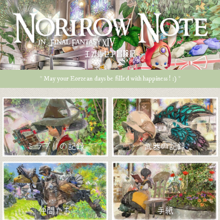
エオルゼア冒険記
* May your Eorzean days be filled with happiness ! :) *
ミラプリの記録
武器の記録
仲間たち
手紙