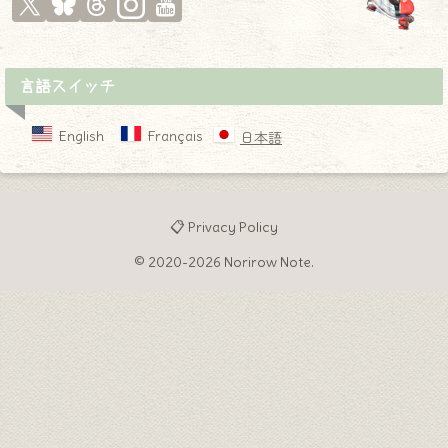
言語スイッチ
English
Français
日本語
📋 Privacy Policy
© 2020-2026 Norirow Note.