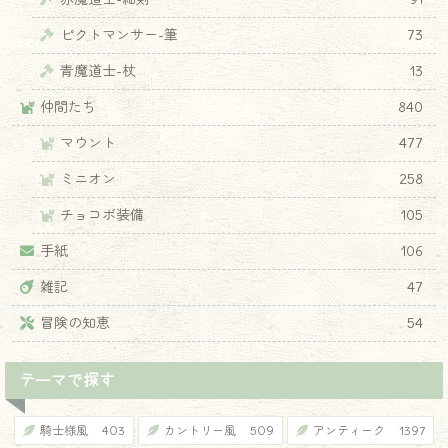
♦
ピクトマンサー-筆
73
青魔道士-杖
13
仲間たち
840
マウント
477
ミニオン
258
チョコボ装備
105
手紙
106
雑記
47
冒険の知恵
54
テーマで探す
騎士様風
403
カントリー風
509
アンティーク
1397