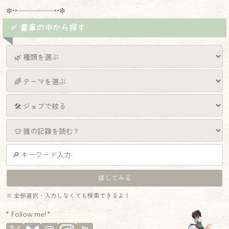
✼••┈┈┈┈┈┈┈┈┈••✼
〆 書庫の中から探す
※ 全部選択・入力しなくても検索できるよ！
* Follow me! *