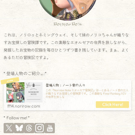
Norirow Note
これは、ノリロゥとネミングウェイ、そして妹のノリコちゃんが織りな
すお宝探しの冒険譚です。この素敵なエオルゼアの世界を旅しながら、
発掘したお宝物の記録を毎日ひとつずつ書き残しています。まぁ、よく
あるただの冒険記ですよ。
* 登場人物のご紹介.｡.:*
登場人物：ノート家の人々
この『Norirow Note エオルゼア冒険記』は―とあるノート家の三人
が織りなすお宝探しの冒険譚です。この素敵な Final Fantasy XIV
の世界を旅しな
ff14.norirow.com
* Follow me! *