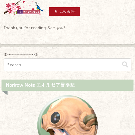
Thank you for reading. See you !
✼••┈┈┈┈┈┈┈┈┈••✼
Norirow Note エオルゼア冒険記