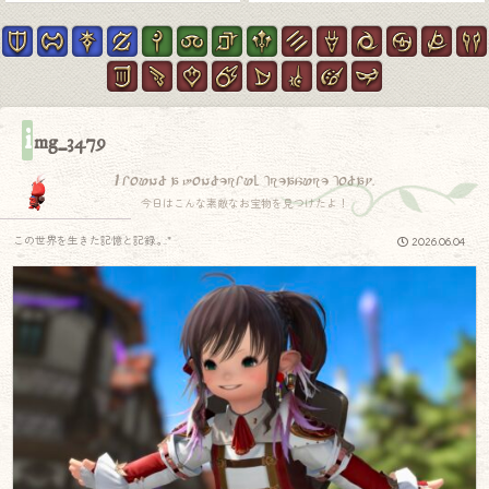
i
mg_3479
I found a wonderful treasure today.
今日はこんな素敵なお宝物を見つけたよ！
この世界を生きた記憶と記録.｡.:*
2026.06.04