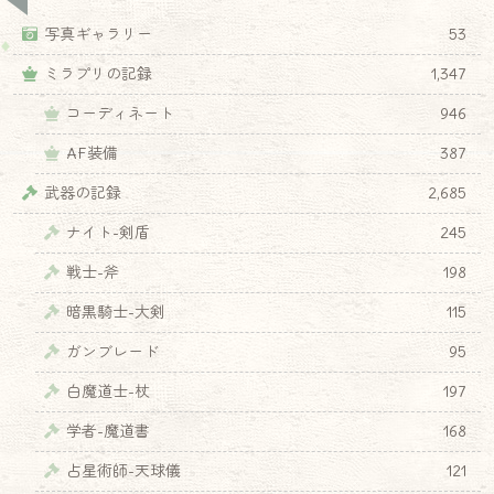
写真ギャラリー
53
ミラプリの記録
1,347
コーディネート
946
AF装備
387
武器の記録
2,685
ナイト-剣盾
245
戦士-斧
198
暗黒騎士-大剣
115
ガンブレード
95
白魔道士-杖
197
学者-魔道書
168
占星術師-天球儀
121