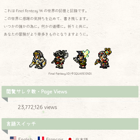
これは Final Fantasy 14 の世界の記憶と記録です。
この世界に感謝の気持ちを込めて、書き残します。
いつかの誰かの為に。何かの道標に。祈りと共に。
あなたの冒険がより幸多きものとなりますように。
Final Fantasy XIV © SQUARE ENIX
閲覧サレタ数・Page Views
23,772,126 views
言語スイッチ
English
Français