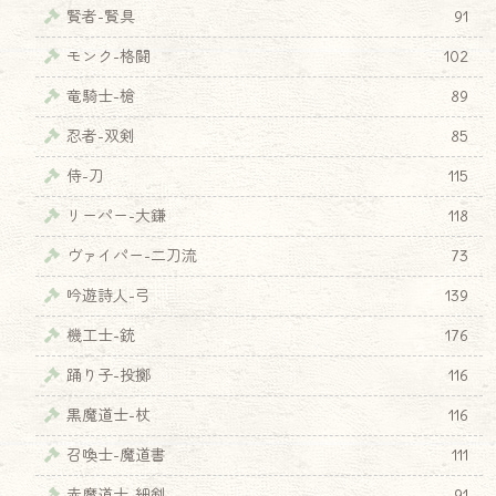
賢者-賢具
91
モンク-格闘
102
竜騎士-槍
89
忍者-双剣
85
侍-刀
115
リーパー-大鎌
118
ヴァイパー-二刀流
73
吟遊詩人-弓
139
機工士-銃
176
踊り子-投擲
116
黒魔道士-杖
116
召喚士-魔道書
111
赤魔道士-細剣
91