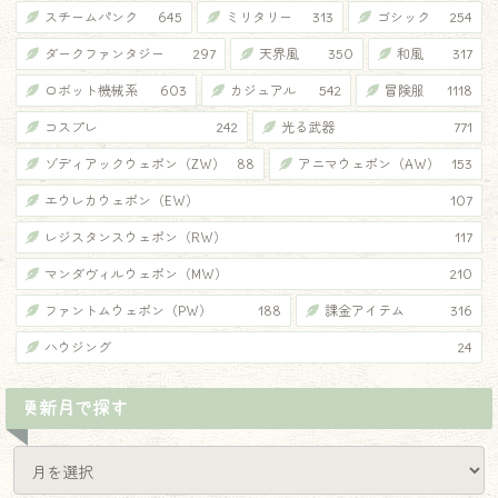
スチームパンク
645
ミリタリー
313
ゴシック
254
ダークファンタジー
297
天界風
350
和風
317
ロボット機械系
603
カジュアル
542
冒険服
1118
コスプレ
242
光る武器
771
ゾディアックウェポン（ZW）
88
アニマウェポン（AW）
153
エウレカウェポン（EW）
107
レジスタンスウェポン（RW）
117
マンダヴィルウェポン（MW）
210
ファントムウェポン（PW）
188
課金アイテム
316
ハウジング
24
更新月で探す