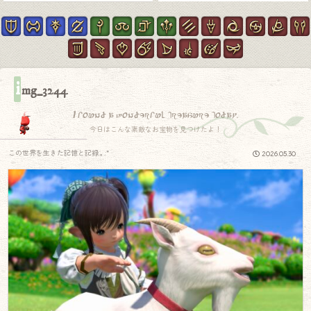
i
mg_3244
I found a wonderful treasure today.
今日はこんな素敵なお宝物を見つけたよ！
この世界を生きた記憶と記録.｡.:*
2026.05.30