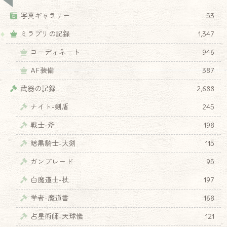
写真ギャラリー
53
ミラプリの記録
1,347
コーディネート
946
AF装備
387
武器の記録
2,688
ナイト-剣盾
245
戦士-斧
198
暗黒騎士-大剣
115
ガンブレード
95
白魔道士-杖
197
学者-魔道書
168
占星術師-天球儀
121