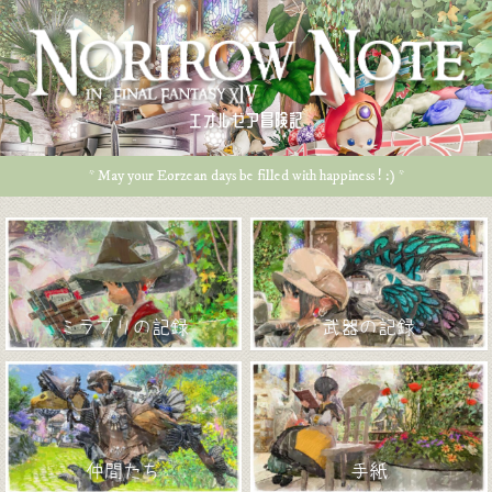
エオルゼア冒険記
* May your Eorzean days be filled with happiness ! :) *
ミラプリの記録
武器の記録
仲間たち
手紙