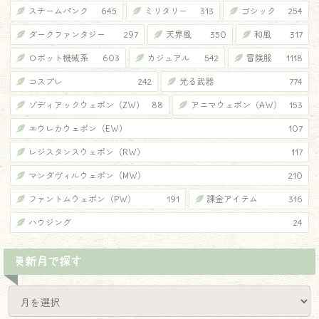
スチームパンク
645
ミリタリー
313
ゴシック
254
ダークファンタジー
297
天界風
350
和風
317
ロボット機械系
603
カジュアル
542
冒険服
1118
コスプレ
242
光る武器
774
ゾディアックウェポン（ZW）
88
アニマウェポン（AW）
153
エウレカウェポン（EW）
107
レジスタンスウェポン（RW）
117
マンダヴィルウェポン（MW）
210
ファントムウェポン（PW）
191
課金アイテム
316
ハウジング
24
更新月で探す