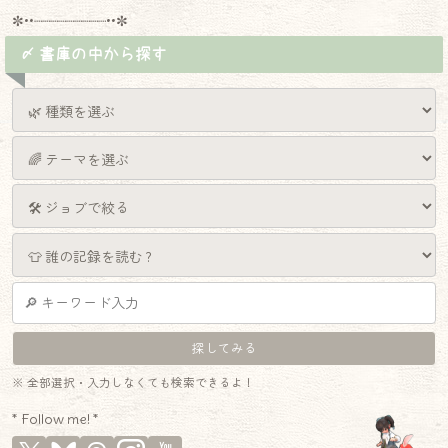
✼••┈┈┈┈┈┈┈┈┈••✼
〆 書庫の中から探す
※ 全部選択・入力しなくても検索できるよ！
* Follow me! *