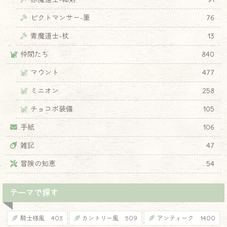
♦
ピクトマンサー-筆
76
青魔道士-杖
13
仲間たち
840
マウント
477
ミニオン
258
チョコボ装備
105
手紙
106
雑記
47
冒険の知恵
54
テーマで探す
騎士様風
403
カントリー風
509
アンティーク
1400