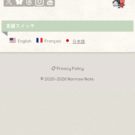
言語スイッチ
English
Français
日本語
📋 Privacy Policy
© 2020-2026 Norirow Note.