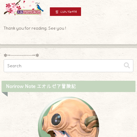
Thank you for reading. See you !
✼••┈┈┈┈┈┈┈┈┈••✼
Norirow Note エオルゼア冒険記