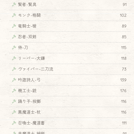
賢者-賢具
91
モンク-格闘
102
竜騎士-槍
89
忍者-双剣
85
侍-刀
115
リーパー-大鎌
118
ヴァイパー-二刀流
73
吟遊詩人-弓
139
機工士-銃
176
踊り子-投擲
116
黒魔道士-杖
116
召喚士-魔道書
111
赤魔道士-細剣
91