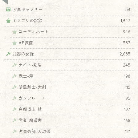
写真ギャラリー
53
ミラプリの記録
1,347
コーディネート
946
AF装備
387
武器の記録
2,685
ナイト-剣盾
245
戦士-斧
198
暗黒騎士-大剣
115
ガンブレード
95
白魔道士-杖
197
学者-魔道書
168
占星術師-天球儀
121