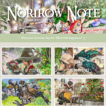
エオルゼア冒険記
* May your Eorzean days be filled with happiness ! :) *
ミラプリの記録
武器の記録
仲間たち
手紙