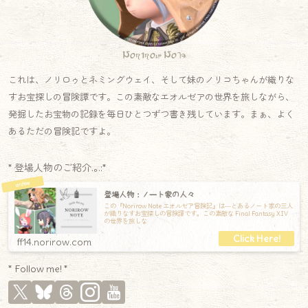
Norirow Note
これは、ノリロゥとネミングウェイ、そして妹のノリコちゃんが織りな
すお宝探しの冒険譚です。この素敵なエオルゼアの世界を旅しながら、
発掘したお宝物の記録を毎日ひとつずつ書き残しています。まぁ、よく
あるただの冒険記ですよ。
* 登場人物のご紹介.｡.:*
登場人物：ノート家の人々
この『Norirow Note エオルゼア冒険記』は―とあるノート家の三人
が織りなすお宝探しの冒険譚です。この素敵な Final Fantasy XIV
の世界を旅しな
ff14.norirow.com
* Follow me! *