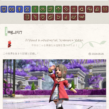
i
mg_3137
I found a wonderful treasure today.
今日はこんな素敵なお宝物を見つけたよ！
この世界を生きた記憶と記録.｡.:*
2026.05.28