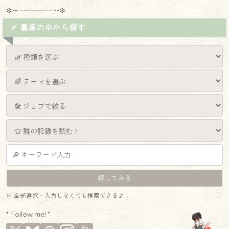
✼••┈┈┈┈┈┈┈┈┈••✼
〆 書庫の中から探す
※ 全部選択・入力しなくても検索できるよ！
* Follow me! *