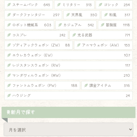
スチームパンク
645
ミリタリー
313
ゴシック
254
ダークファンタジー
297
天界風
350
和風
317
ロボット機械系
603
カジュアル
542
冒険服
1118
コスプレ
242
光る武器
771
ゾディアックウェポン（ZW）
88
アニマウェポン（AW）
153
エウレカウェポン（EW）
107
レジスタンスウェポン（RW）
117
マンダヴィルウェポン（MW）
210
ファントムウェポン（PW）
188
課金アイテム
316
ハウジング
24
更新月で探す