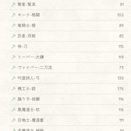
賢者-賢具
91
モンク-格闘
102
竜騎士-槍
89
忍者-双剣
85
侍-刀
115
リーパー-大鎌
118
ヴァイパー-二刀流
73
吟遊詩人-弓
139
機工士-銃
176
♦
踊り子-投擲
116
黒魔道士-杖
116
召喚士-魔道書
111
赤魔道士-細剣
91