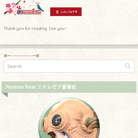
Thank you for reading. See you !
✼••┈┈┈┈┈┈┈┈┈••✼
Norirow Note エオルゼア冒険記