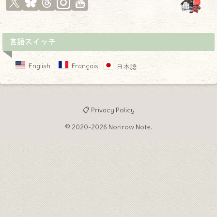
言語スイッチ
English
Français
日本語
📋 Privacy Policy
© 2020-2026 Norirow Note.