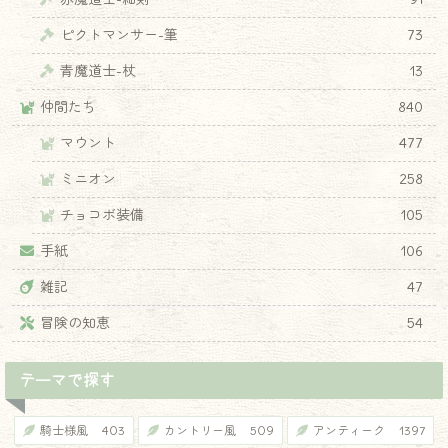
ピクトマンサー-筆
73
青魔道士-杖
13
仲間たち
840
マウント
477
ミニオン
258
チョコボ装備
105
手紙
106
雑記
47
冒険の知恵
54
テーマで探す
騎士様風
403
カントリー風
509
アンティーク
1397