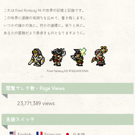
これは Final Fantasy 14 の世界の記憶と記録です。
この世界に感謝の気持ちを込めて、書き残します。
いつかの誰かの為に。何かの道標に。祈りと共に。
あなたの冒険がより幸多きものとなりますように。
Final Fantasy XIV © SQUARE ENIX
閲覧サレタ数・Page Views
23,771,389 views
言語スイッチ
English
Français