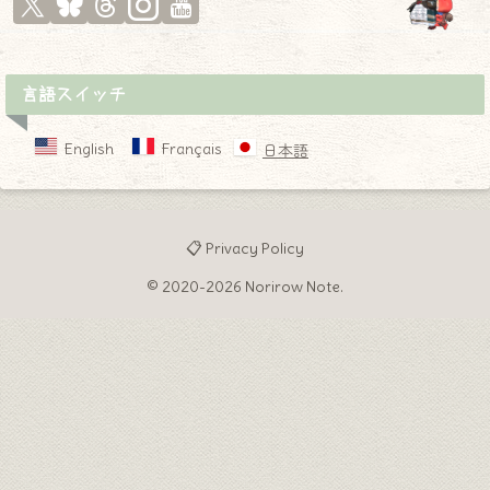
言語スイッチ
English
Français
日本語
📋 Privacy Policy
© 2020-2026 Norirow Note.