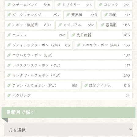
スチームパンク
645
ミリタリー
313
ゴシック
254
ダークファンタジー
297
天界風
350
和風
317
ロボット機械系
603
カジュアル
542
冒険服
1118
コスプレ
242
光る武器
768
ゾディアックウェポン（ZW）
88
アニマウェポン（AW）
153
エウレカウェポン（EW）
107
レジスタンスウェポン（RW）
117
マンダヴィルウェポン（MW）
210
ファントムウェポン（PW）
185
課金アイテム
316
ハウジング
24
更新月で探す