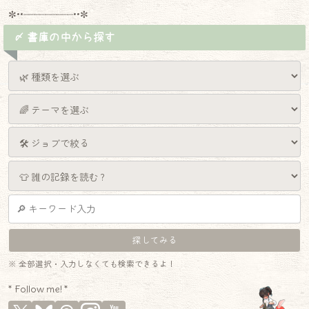
✼••┈┈┈┈┈┈┈┈┈••✼
〆 書庫の中から探す
※ 全部選択・入力しなくても検索できるよ！
* Follow me! *