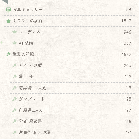
写真ギャラリー
53
ミラプリの記録
1,347
コーディネート
946
AF装備
387
武器の記録
2,682
ナイト-剣盾
245
戦士-斧
198
暗黒騎士-大剣
115
ガンブレード
95
白魔道士-杖
197
学者-魔道書
168
占星術師-天球儀
121