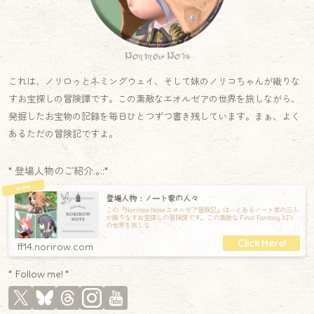
Norirow Note
これは、ノリロゥとネミングウェイ、そして妹のノリコちゃんが織りな
すお宝探しの冒険譚です。この素敵なエオルゼアの世界を旅しながら、
発掘したお宝物の記録を毎日ひとつずつ書き残しています。まぁ、よく
あるただの冒険記ですよ。
* 登場人物のご紹介.｡.:*
登場人物：ノート家の人々
この『Norirow Note エオルゼア冒険記』は―とあるノート家の三人
が織りなすお宝探しの冒険譚です。この素敵な Final Fantasy XIV
の世界を旅しな
ff14.norirow.com
* Follow me! *