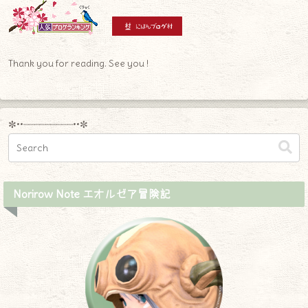
Thank you for reading. See you !
✼••┈┈┈┈┈┈┈┈┈••✼
Norirow Note エオルゼア冒険記