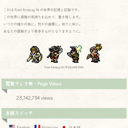
これは Final Fantasy 14 の世界の記憶と記録です。
この世界に感謝の気持ちを込めて、書き残します。
いつかの誰かの為に。何かの道標に。祈りと共に。
あなたの冒険がより幸多きものとなりますように。
Final Fantasy XIV © SQUARE ENIX
閲覧サレタ数・Page Views
23,742,734 views
言語スイッチ
English
Français