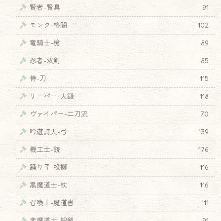
賢者-賢具
91
モンク-格闘
102
竜騎士-槍
89
忍者-双剣
85
侍-刀
115
リーパー-大鎌
118
ヴァイパー-二刀流
70
吟遊詩人-弓
139
機工士-銃
176
踊り子-投擲
116
黒魔道士-杖
116
召喚士-魔道書
111
赤魔道士-細剣
91