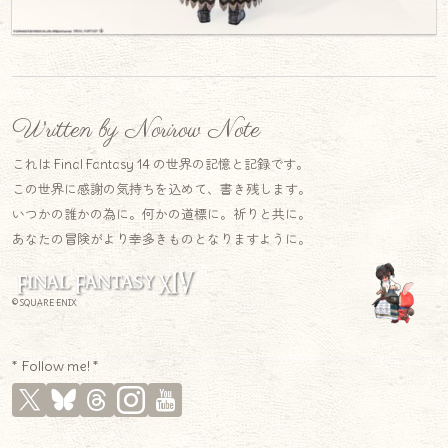
Written by Norirow Note
これは Final Fantasy 14 の世界の記憶と記録です。
この世界に感謝の気持ちを込めて、書き残します。
いつかの誰かの為に。何かの道標に。祈りと共に。
あなたの冒険がより幸多きものとなりますように。
© SQUARE ENIX
* Follow me! *