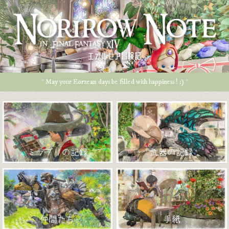
エオルゼア冒険記
* May your Eorzean days be filled with happiness ! :) *
ミラプリの記録
武器の記録
仲間たち
手紙