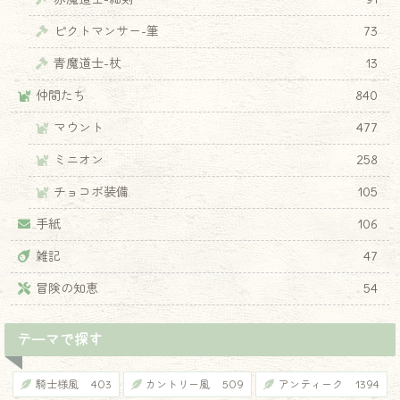
ピクトマンサー-筆
73
♦
青魔道士-杖
13
仲間たち
840
マウント
477
ミニオン
258
チョコボ装備
105
手紙
106
雑記
47
冒険の知恵
54
テーマで探す
騎士様風
403
カントリー風
509
アンティーク
1394