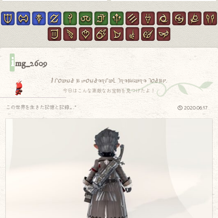
i
mg_2609
I found a wonderful treasure today.
今日はこんな素敵なお宝物を見つけたよ！
この世界を生きた記憶と記録.｡.:*
2020.06.17