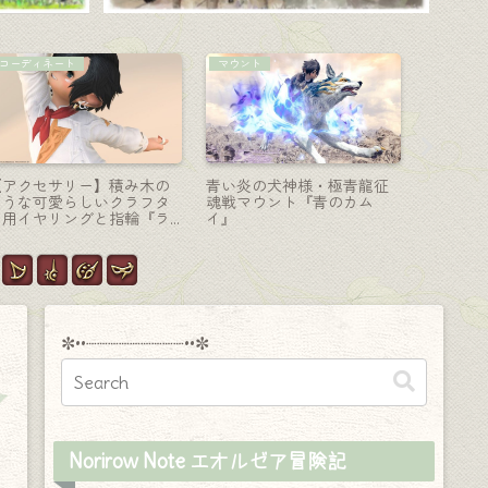
マウント
コーディネート
AF装備
極ダイヤウェポン捕獲作戦
【ミラプリ】和風スチーム
ベルベッ
マウント『ダイヤグイベ
パンク「蒸気的な和装剣士
ローブ・
』＆ 311周した思い出まと
様」（侍×機工士×錬金術師×
備『スピ
め
タンク×キャスターMIX）
（ララフェ
✼••┈┈┈┈┈┈┈┈┈••✼
Norirow Note エオルゼア冒険記