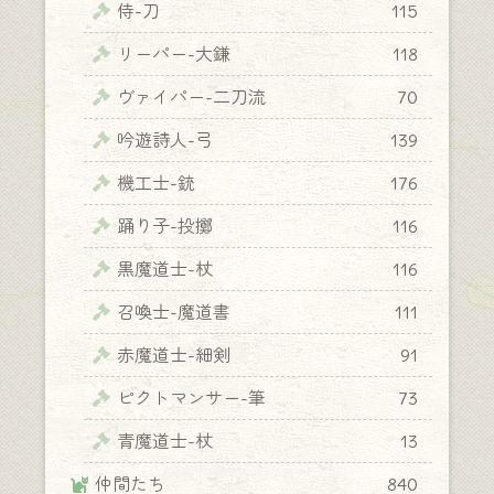
侍-刀
115
リーパー-大鎌
118
ヴァイパー-二刀流
70
吟遊詩人-弓
139
機工士-銃
176
踊り子-投擲
116
黒魔道士-杖
116
召喚士-魔道書
111
赤魔道士-細剣
91
ピクトマンサー-筆
73
青魔道士-杖
13
仲間たち
840