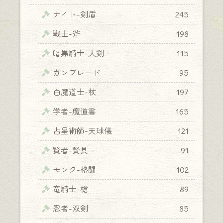
ナイト-剣盾
245
戦士-斧
198
暗黒騎士-大剣
115
ガンブレード
95
白魔道士-杖
197
学者-魔道書
165
占星術師-天球儀
121
賢者-賢具
91
モンク-格闘
102
竜騎士-槍
89
忍者-双剣
85