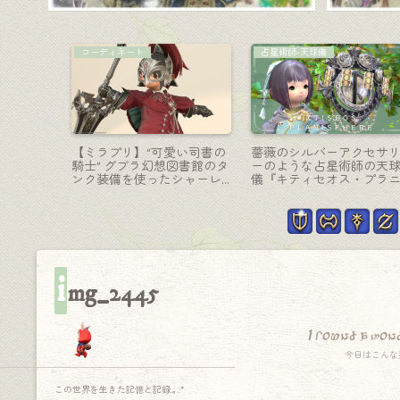
マウント
モンク-格闘
極青龍征
可愛いピンクのクモ型？ロ
まるでリットアティンの
のカム
ボットマウント『コスモ・
うなモンクの盾形格闘武
アームドウェポン改』
『レイクランド・クロー
i
mg_2445
I found a won
今日はこんな
この世界を生きた記憶と記録.｡.:*