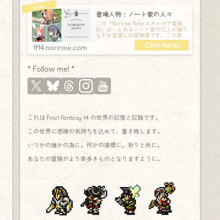
登場人物：ノート家の人々
この『Norirow Note エオルゼア冒険
記』は―とあるノート家の三人が織り
なすお宝探しの冒険譚です。この素敵
な Final Fantasy XIV の世界を旅しな
ff14.norirow.com
* Follow me! *
これは Final Fantasy 14 の世界の記憶と記録です。
この世界に感謝の気持ちを込めて、書き残します。
いつかの誰かの為に。何かの道標に。祈りと共に。
あなたの冒険がより幸多きものとなりますように。