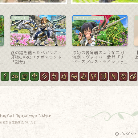
コーディネート
コーディネート
よ
【ミラプリ】“刀を持った和
【ミラプリ】「白いタキシ
器
の軍服コーデ” 全ジョブ着ら
ードの騎士様」コーデ – 裁
』
れる『レプリカ・スカイパ
縫師AF装備ララフェル女子
ル
イレーツ・ストライカージ
アレンジ
ャケット』
derful treasure today.
素敵なお宝物を見つけたよ！
2026.05.13