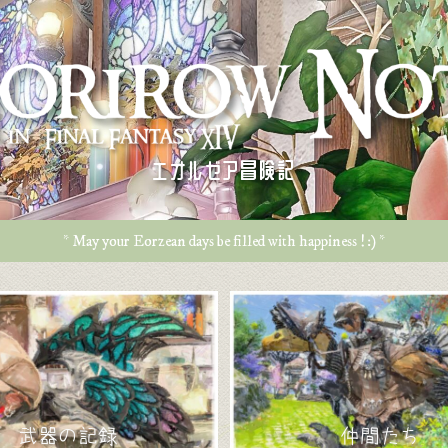
エオルゼア冒険記
* May your Eorzean days be filled with happiness ! :) *
武器の記録
仲間たち