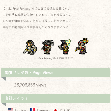
これは Final Fantasy 14 の世界の記憶と記録です。
この世界に感謝の気持ちを込めて、書き残します。
いつかの誰かの為に。何かの道標に。祈りと共に。
あなたの冒険がより幸多きものとなりますように。
Final Fantasy XIV © SQUARE ENIX
閲覧サレタ数・Page Views
23,703,853 views
言語スイッチ
English
Français