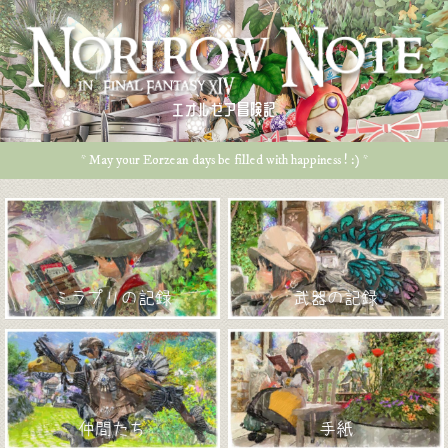
エオルゼア冒険記
* May your Eorzean days be filled with happiness ! :) *
ミラプリの記録
武器の記録
仲間たち
手紙