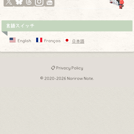
言語スイッチ
English
Français
日本語
📋 Privacy Policy
© 2020-2026 Norirow Note.