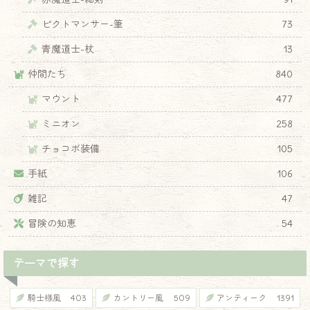
ピクトマンサー-筆
73
青魔道士-杖
13
仲間たち
840
マウント
477
ミニオン
258
チョコボ装備
105
手紙
106
雑記
47
冒険の知恵
54
テーマで探す
騎士様風
403
カントリー風
509
アンティーク
1391