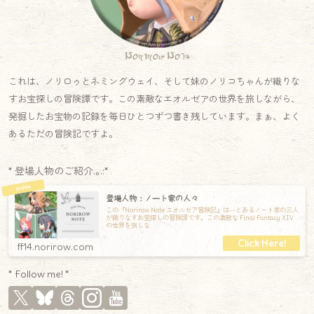
Norirow Note
これは、ノリロゥとネミングウェイ、そして妹のノリコちゃんが織りな
すお宝探しの冒険譚です。この素敵なエオルゼアの世界を旅しながら、
発掘したお宝物の記録を毎日ひとつずつ書き残しています。まぁ、よく
あるただの冒険記ですよ。
* 登場人物のご紹介.｡.:*
登場人物：ノート家の人々
この『Norirow Note エオルゼア冒険記』は―とあるノート家の三人
が織りなすお宝探しの冒険譚です。この素敵な Final Fantasy XIV
の世界を旅しな
ff14.norirow.com
* Follow me! *