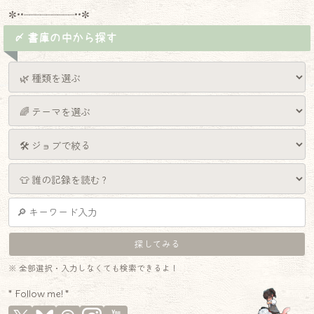
✼••┈┈┈┈┈┈┈┈┈••✼
〆 書庫の中から探す
※ 全部選択・入力しなくても検索できるよ！
* Follow me! *