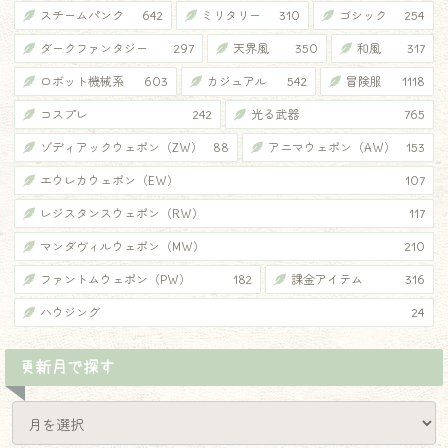
スチームパンク
642
ミリタリー
310
ゴシック
254
ダークファンタジー
297
天界風
350
和風
317
ロボット機械系
603
カジュアル
542
冒険服
1118
コスプレ
242
光る武器
765
ゾディアックウェポン（ZW）
88
アニマウェポン（AW）
153
エウレカウェポン（EW）
107
レジスタンスウェポン（RW）
117
マンダヴィルウェポン（MW）
210
ファントムウェポン（PW）
182
課金アイテム
316
ハウジング
24
更新月で探す