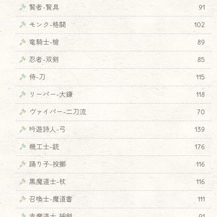
賢者-賢具
91
モンク-格闘
102
竜騎士-槍
89
忍者-双剣
85
侍-刀
115
リーパー-大鎌
118
ヴァイパー-二刀流
70
吟遊詩人-弓
139
機工士-銃
176
踊り子-投擲
116
黒魔道士-杖
116
召喚士-魔道書
111
♦
赤魔道士-細剣
91