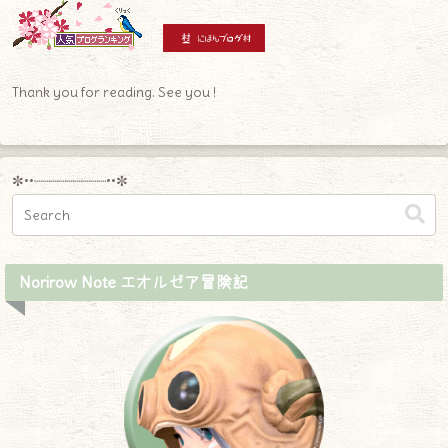
Thank you for reading. See you !
✼••┈┈┈┈┈┈┈┈┈••✼
Norirow Note エオルゼア冒険記