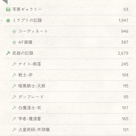
写真ギャラリー
53
ミラプリの記録
1,347
コーディネート
946
AF装備
387
武器の記録
2,679
ナイト-剣盾
245
戦士-斧
198
暗黒騎士-大剣
115
ガンブレード
95
白魔道士-杖
197
学者-魔道書
165
占星術師-天球儀
121