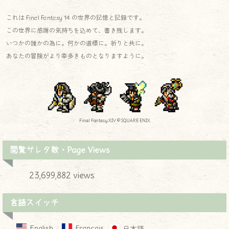
これは Final Fantasy 14 の世界の記憶と記録です。
この世界に感謝の気持ちを込めて、書き残します。
いつかの誰かの為に。何かの道標に。祈りと共に。
あなたの冒険がより幸多きものとなりますように。
Final Fantasy XIV © SQUARE ENIX
閲覧サレタ数・Page Views
23,699,882 views
言語スイッチ
English
Français