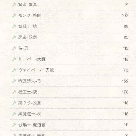
賢者-賢具
91
モンク-格闘
102
竜騎士-槍
89
忍者-双剣
85
侍-刀
115
リーパー-大鎌
118
ヴァイパー-二刀流
70
吟遊詩人-弓
139
機工士-銃
176
踊り子-投擲
116
黒魔道士-杖
116
召喚士-魔道書
111
赤魔道士-細剣
91