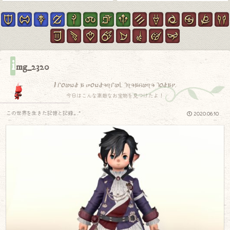
i
mg_2320
I found a wonderful treasure today.
今日はこんな素敵なお宝物を見つけたよ！
この世界を生きた記憶と記録.｡.:*
2020.06.10