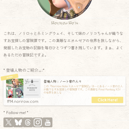
Norirow Note
これは、ノリロゥとネミングウェイ、そして妹のノリコちゃんが織りな
すお宝探しの冒険譚です。この素敵なエオルゼアの世界を旅しながら、
発掘したお宝物の記録を毎日ひとつずつ書き残しています。まぁ、よく
あるただの冒険記ですよ。
* 登場人物のご紹介.｡.:*
登場人物：ノート家の人々
この『Norirow Note エオルゼア冒険記』は―とあるノート家の三人
が織りなすお宝探しの冒険譚です。この素敵な Final Fantasy XIV
の世界を旅しな
ff14.norirow.com
* Follow me! *