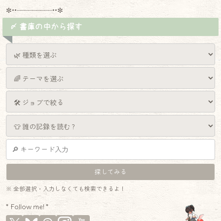
✼••┈┈┈┈┈┈┈┈┈••✼
〆 書庫の中から探す
※ 全部選択・入力しなくても検索できるよ！
* Follow me! *