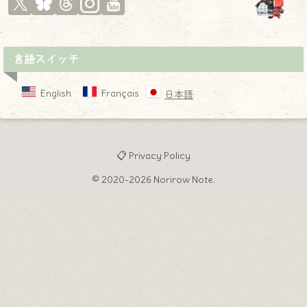
言語スイッチ
English
Français
日本語
📋 Privacy Policy
© 2020-2026 Norirow Note.