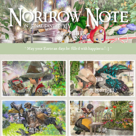
エオルゼア冒険記
* May your Eorzean days be filled with happiness ! :) *
ミラプリの記録
武器の記録
仲間たち
手紙