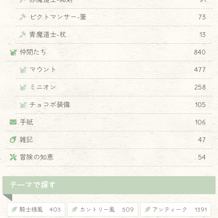
ピクトマンサー-筆
73
♦
青魔道士-杖
13
仲間たち
840
マウント
477
ミニオン
258
チョコボ装備
105
手紙
106
雑記
47
冒険の知恵
54
テーマで探す
騎士様風
403
カントリー風
509
アンティーク
1391