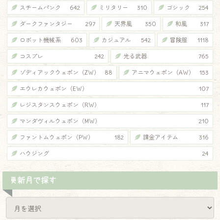
スチームパンク
642
ミリタリー
310
ゴシック
254
ダークファンタジー
297
天界風
350
和風
317
ロボット機械系
603
カジュアル
542
冒険服
1118
コスプレ
242
光る武器
765
ゾディアックウェポン（ZW）
88
アニマウェポン（AW）
153
エウレカウェポン（EW）
107
レジスタンスウェポン（RW）
117
マンダヴィルウェポン（MW）
210
ファントムウェポン（PW）
182
課金アイテム
316
ハウジング
24
更新月で探す