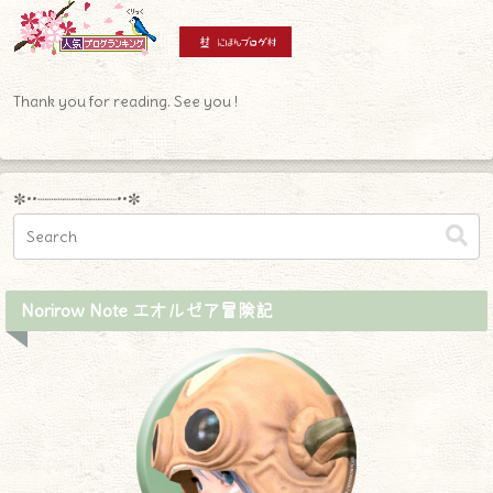
Thank you for reading. See you !
✼••┈┈┈┈┈┈┈┈┈••✼
Norirow Note エオルゼア冒険記