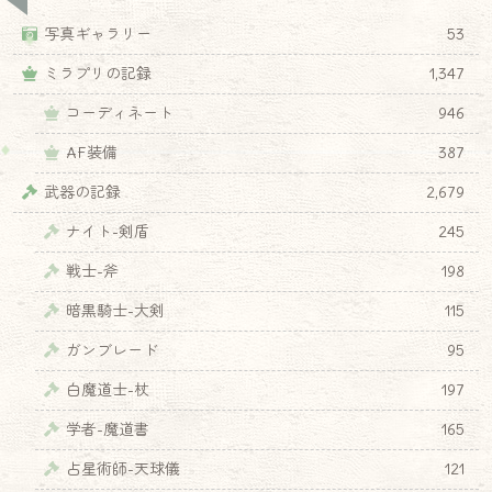
写真ギャラリー
53
ミラプリの記録
1,347
コーディネート
946
AF装備
387
武器の記録
2,679
ナイト-剣盾
245
戦士-斧
198
暗黒騎士-大剣
115
ガンブレード
95
白魔道士-杖
197
学者-魔道書
165
占星術師-天球儀
121