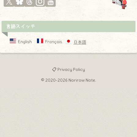
言語スイッチ
English
Français
日本語
📋 Privacy Policy
© 2020-2026 Norirow Note.