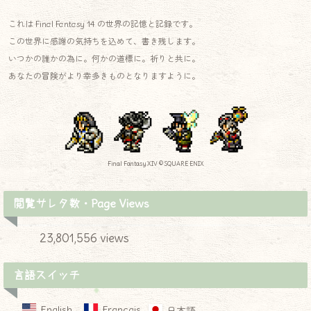
これは Final Fantasy 14 の世界の記憶と記録です。
この世界に感謝の気持ちを込めて、書き残します。
いつかの誰かの為に。何かの道標に。祈りと共に。
あなたの冒険がより幸多きものとなりますように。
Final Fantasy XIV © SQUARE ENIX
閲覧サレタ数・Page Views
23,801,556 views
言語スイッチ
English
Français