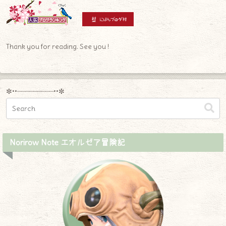
Thank you for reading. See you !
✼••┈┈┈┈┈┈┈┈┈••✼
Norirow Note エオルゼア冒険記