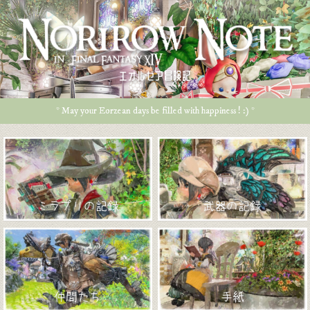
エオルゼア冒険記
* May your Eorzean days be filled with happiness ! :) *
ミラプリの記録
武器の記録
仲間たち
手紙