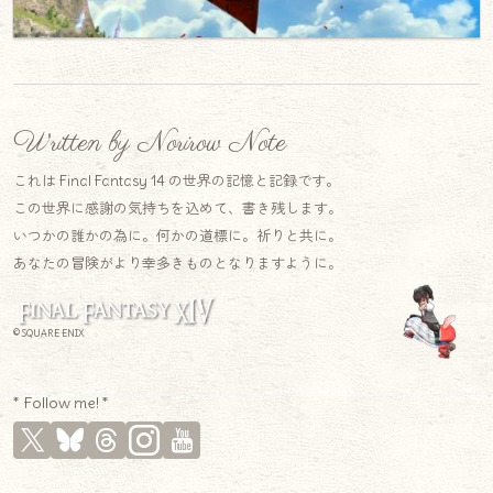
Written by Norirow Note
これは Final Fantasy 14 の世界の記憶と記録です。
この世界に感謝の気持ちを込めて、書き残します。
いつかの誰かの為に。何かの道標に。祈りと共に。
あなたの冒険がより幸多きものとなりますように。
© SQUARE ENIX
* Follow me! *