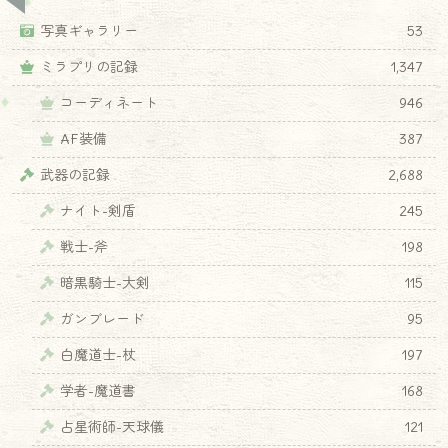
写真ギャラリー
53
ミラプリの記録
1,347
コーディネート
946
AF装備
387
武器の記録
2,688
ナイト-剣盾
245
戦士-斧
198
暗黒騎士-大剣
115
ガンブレード
95
白魔道士-杖
197
学者-魔道書
168
占星術師-天球儀
121