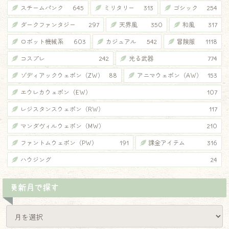
スチームパンク
645
ミリタリー
313
ゴシック
254
ダークファンタジー
297
天界風
350
和風
317
ロボット機械系
603
カジュアル
542
冒険服
1118
コスプレ
242
光る武器
774
ゾディアックウェポン（ZW）
88
アニマウェポン（AW）
153
エウレカウェポン（EW）
107
レジスタンスウェポン（RW）
117
マンダヴィルウェポン（MW）
210
ファントムウェポン（PW）
191
課金アイテム
316
ハウジング
24
更新月で探す