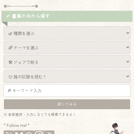
✼••┈┈┈┈┈┈┈┈┈••✼
〆 書庫の中から探す
※ 全部選択・入力しなくても検索できるよ！
* Follow me! *