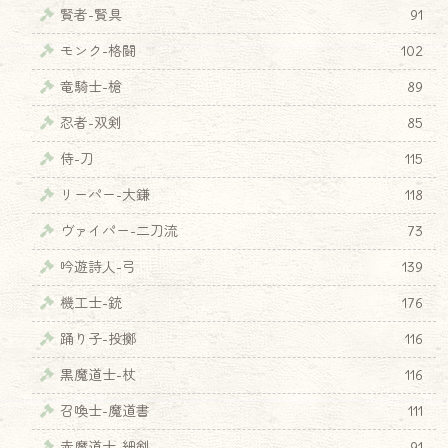
賢者-賢具
91
モンク-格闘
102
竜騎士-槍
89
忍者-双剣
85
侍-刀
115
リーパー-大鎌
118
ヴァイパー-二刀流
73
吟遊詩人-弓
139
機工士-銃
176
踊り子-投擲
116
黒魔道士-杖
116
召喚士-魔道書
111
赤魔道士-細剣
91