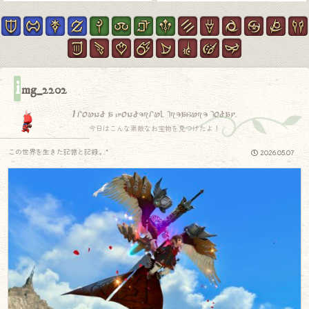
i
mg_2202
I found a wonderful treasure today.
今日はこんな素敵なお宝物を見つけたよ！
この世界を生きた記憶と記録.｡.:*
2026.05.07