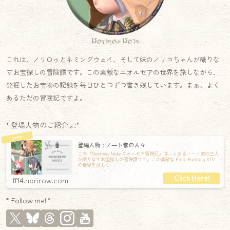
Norirow Note
これは、ノリロゥとネミングウェイ、そして妹のノリコちゃんが織りな
すお宝探しの冒険譚です。この素敵なエオルゼアの世界を旅しながら、
発掘したお宝物の記録を毎日ひとつずつ書き残しています。まぁ、よく
あるただの冒険記ですよ。
* 登場人物のご紹介.｡.:*
登場人物：ノート家の人々
この『Norirow Note エオルゼア冒険記』は―とあるノート家の三人
が織りなすお宝探しの冒険譚です。この素敵な Final Fantasy XIV
の世界を旅しな
ff14.norirow.com
* Follow me! *