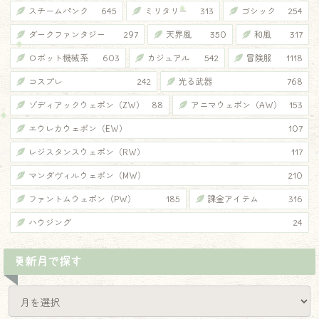
スチームパンク
645
ミリタリー
313
ゴシック
254
ダークファンタジー
297
天界風
350
和風
317
ロボット機械系
603
カジュアル
542
冒険服
1118
コスプレ
242
光る武器
768
ゾディアックウェポン（ZW）
88
アニマウェポン（AW）
153
エウレカウェポン（EW）
107
レジスタンスウェポン（RW）
117
マンダヴィルウェポン（MW）
210
ファントムウェポン（PW）
185
課金アイテム
316
ハウジング
24
更新月で探す