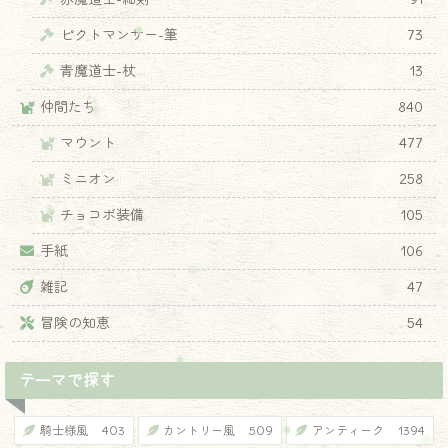
ピクトマンサー-筆
73
青魔道士-杖
13
仲間たち
840
マウント
477
ミニオン
258
チョコボ装備
105
手紙
106
雑記
47
冒険の知恵
54
テーマで探す
騎士様風
403
カントリー風
509
アンティーク
1394