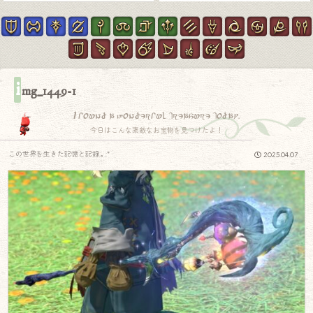
i
mg_1449-1
I found a wonderful treasure today.
今日はこんな素敵なお宝物を見つけたよ！
この世界を生きた記憶と記録.｡.:*
2025.04.07