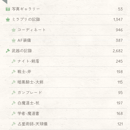
写真ギャラリー
53
ミラプリの記録
1,347
コーディネート
946
AF装備
387
武器の記録
2,682
ナイト-剣盾
245
戦士-斧
198
暗黒騎士-大剣
115
ガンブレード
95
白魔道士-杖
197
学者-魔道書
168
占星術師-天球儀
121