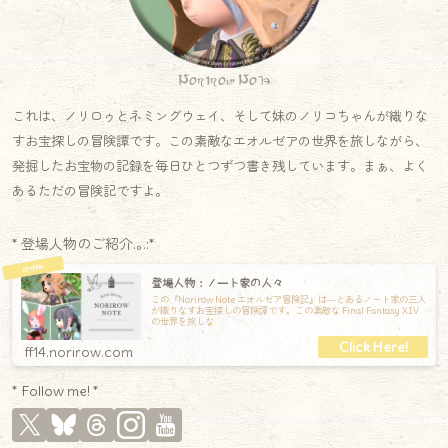
Norirow Note
これは、ノリロゥとネミングウェイ、そして妹のノリコちゃんが織りな
すお宝探しの冒険譚です。この素敵なエオルゼアの世界を旅しながら、
発掘したお宝物の記録を毎日ひとつずつ書き残しています。まぁ、よく
あるただの冒険記ですよ。
* 登場人物のご紹介.｡.:*
登場人物：ノート家の人々
この『Norirow Note エオルゼア冒険記』は―とあるノート家の三人
が織りなすお宝探しの冒険譚です。この素敵な Final Fantasy XIV
の世界を旅しな
ff14.norirow.com
* Follow me! *