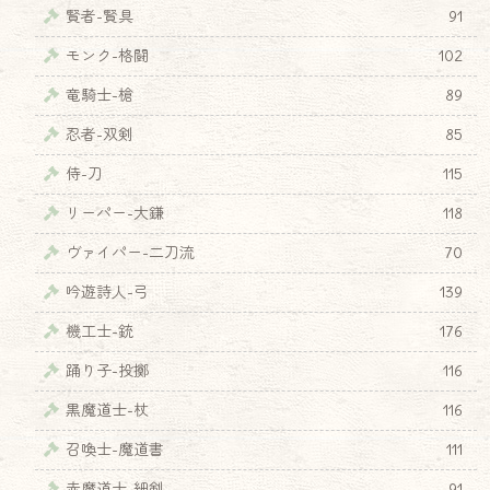
賢者-賢具
91
モンク-格闘
102
竜騎士-槍
89
忍者-双剣
85
侍-刀
115
リーパー-大鎌
118
ヴァイパー-二刀流
70
吟遊詩人-弓
139
機工士-銃
176
踊り子-投擲
116
黒魔道士-杖
116
召喚士-魔道書
111
赤魔道士-細剣
91