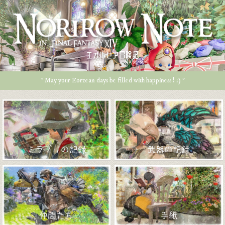
エオルゼア冒険記
* May your Eorzean days be filled with happiness ! :) *
ミラプリの記録
武器の記録
仲間たち
手紙