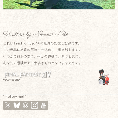
Written by Norirow Note
これは Final Fantasy 14 の世界の記憶と記録です。
この世界に感謝の気持ちを込めて、書き残します。
いつかの誰かの為に。何かの道標に。祈りと共に。
あなたの冒険がより幸多きものとなりますように。
© SQUARE ENIX
* Follow me! *