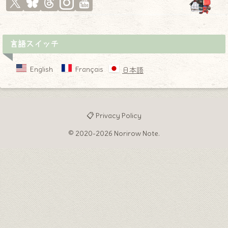
言語スイッチ
♦
English
Français
日本語
📋 Privacy Policy
© 2020-2026 Norirow Note.