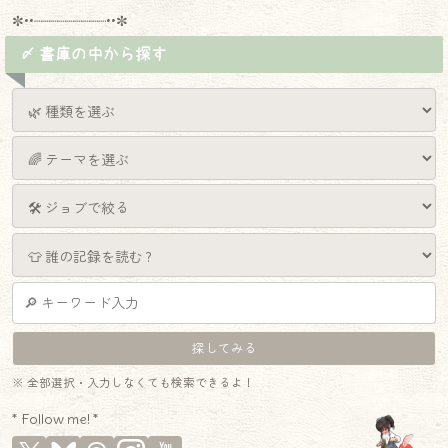
✼••┈┈┈┈┈┈┈┈┈••✼
〆 書庫の中から探す
※ 全部選択・入力しなくても検索できるよ！
* Follow me! *