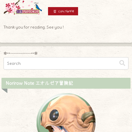
Thank you for reading. See you !
✼••┈┈┈┈┈┈┈┈┈••✼
Norirow Note エオルゼア冒険記