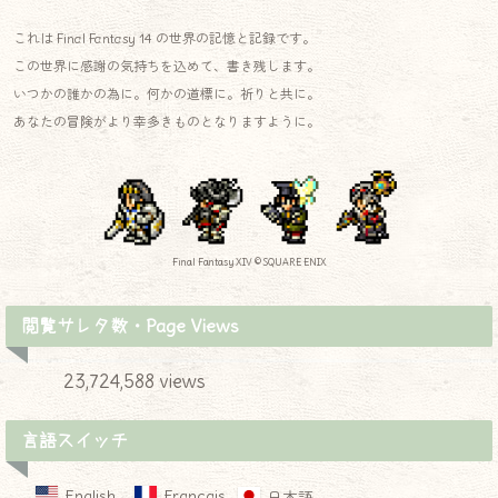
これは Final Fantasy 14 の世界の記憶と記録です。
この世界に感謝の気持ちを込めて、書き残します。
いつかの誰かの為に。何かの道標に。祈りと共に。
あなたの冒険がより幸多きものとなりますように。
Final Fantasy XIV © SQUARE ENIX
閲覧サレタ数・Page Views
23,724,588 views
言語スイッチ
English
Français