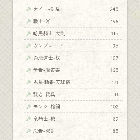
ナイト-剣盾
245
戦士-斧
198
暗黒騎士-大剣
115
ガンブレード
95
白魔道士-杖
197
学者-魔道書
165
占星術師-天球儀
121
賢者-賢具
91
モンク-格闘
102
竜騎士-槍
89
忍者-双剣
85