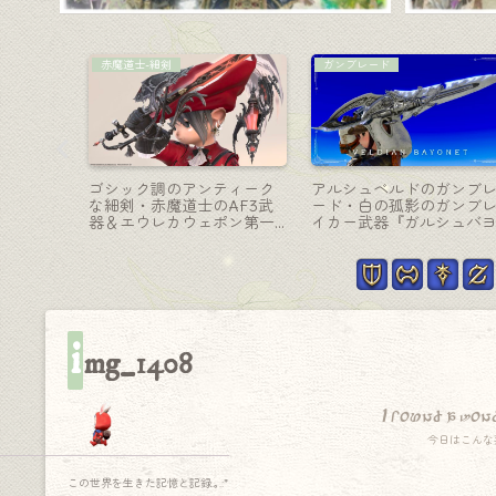
マウント
黒魔道士-杖
『ウフィ
大迷宮バハムート真成編3層
空色の鳩が可愛いドォー
r.（蒼天
の不死鳥マウント『リボー
ヌ・メグの黒魔道士杖『
ン・フェニックス』(新生祭
ェイロッド』
2023)
i
mg_1408
I found a won
今日はこんな
この世界を生きた記憶と記録.｡.:*