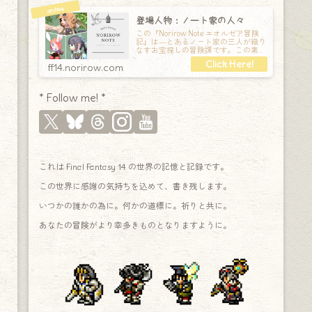
登場人物：ノート家の人々
この『Norirow Note エオルゼア冒険
記』は―とあるノート家の三人が織り
なすお宝探しの冒険譚です。この素敵
な Final Fantasy XIV の世界を旅しな
ff14.norirow.com
* Follow me! *
これは Final Fantasy 14 の世界の記憶と記録です。
この世界に感謝の気持ちを込めて、書き残します。
いつかの誰かの為に。何かの道標に。祈りと共に。
あなたの冒険がより幸多きものとなりますように。