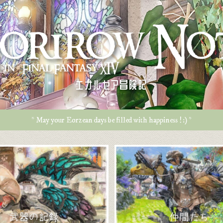
エオルゼア冒険記
* May your Eorzean days be filled with happiness ! :) *
武器の記録
仲間たち