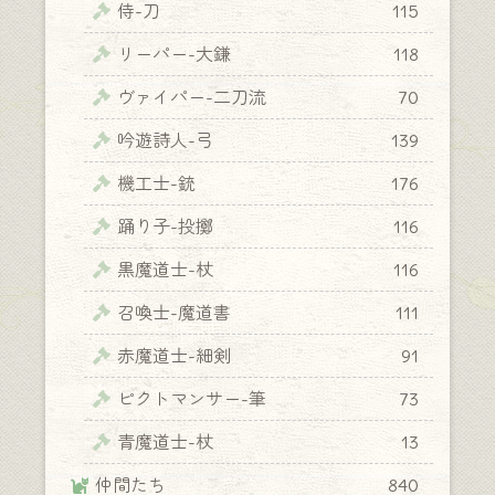
侍-刀
115
リーパー-大鎌
118
ヴァイパー-二刀流
70
吟遊詩人-弓
139
機工士-銃
176
踊り子-投擲
116
黒魔道士-杖
116
召喚士-魔道書
111
赤魔道士-細剣
91
ピクトマンサー-筆
73
青魔道士-杖
13
仲間たち
840