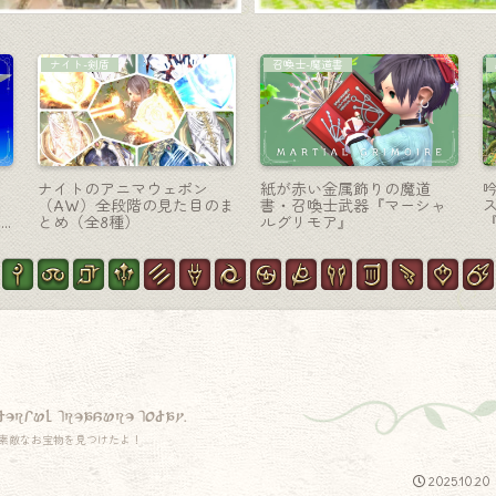
賢者-賢具
コーディネート
光り輝く賢者武器 / ナイツ・
【ミラプリ】儚げに微笑む
フ
オブ・ラウンドの賢具『ミ
スフェーンちゃん風コスプ
ルプレーヴェ・オブ・ラウ
レ（ララフェル女子Ver.）
ンド』
derful treasure today.
素敵なお宝物を見つけたよ！
2025.10.20