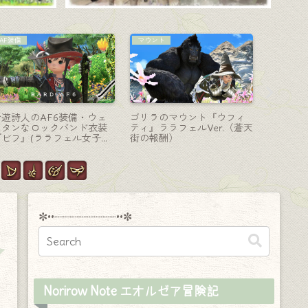
踊り子-投擲
ナイト-剣盾
占星術師-
ピンクに光る妖艶で美味し
羽根と泡が舞うビスマルク
薔薇のシ
そうな踊り子武器『ゴール
のナイト装備『エクスパン
ーのよう
ドチタン・ウォーコイト』
スソード＆シールド』
儀『キテ
スフィア
✼••┈┈┈┈┈┈┈┈┈••✼
Norirow Note エオルゼア冒険記