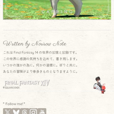
Written by Norirow Note
これは Final Fantasy 14 の世界の記憶と記録です。
この世界に感謝の気持ちを込めて、書き残します。
いつかの誰かの為に。何かの道標に。祈りと共に。
あなたの冒険がより幸多きものとなりますように。
© SQUARE ENIX
* Follow me! *