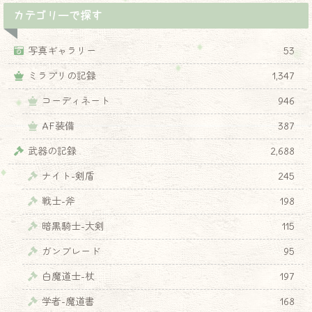
カテゴリーで探す
写真ギャラリー
53
ミラプリの記録
1,347
コーディネート
946
AF装備
387
武器の記録
2,688
ナイト-剣盾
245
戦士-斧
198
暗黒騎士-大剣
115
ガンブレード
95
白魔道士-杖
197
学者-魔道書
168