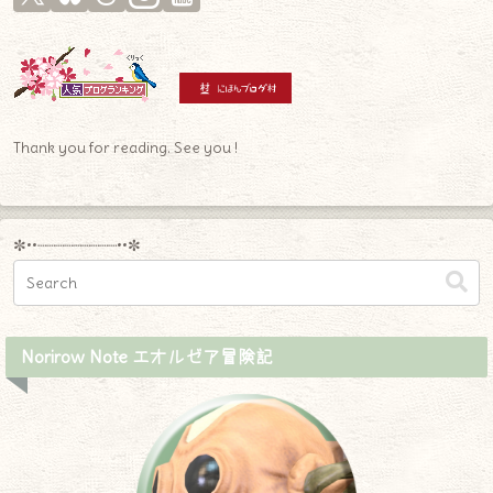
Thank you for reading. See you !
✼••┈┈┈┈┈┈┈┈┈••✼
Norirow Note エオルゼア冒険記