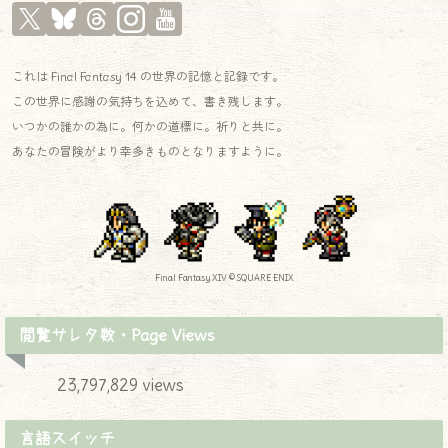
これは Final Fantasy 14 の世界の記憶と記録です。
この世界に感謝の気持ちを込めて、書き残します。
いつかの誰かの為に。何かの道標に。祈りと共に。
あなたの冒険がより幸多きものとなりますように。
Final Fantasy XIV © SQUARE ENIX
閲覧サレタ数・Page Views
23,797,829 views
言語スイッチ