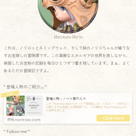
Norirow Note
これは、ノリロゥとネミングウェイ、そして妹のノリコちゃんが織りな
すお宝探しの冒険譚です。この素敵なエオルゼアの世界を旅しながら、
発掘したお宝物の記録を毎日ひとつずつ書き残しています。まぁ、よく
あるただの冒険記ですよ。
* 登場人物のご紹介.｡.:*
登場人物：ノート家の人々
この『Norirow Note エオルゼア冒険記』は―とあるノート家の三人
が織りなすお宝探しの冒険譚です。この素敵な Final Fantasy XIV
の世界を旅しな
ff14.norirow.com
* Follow me! *