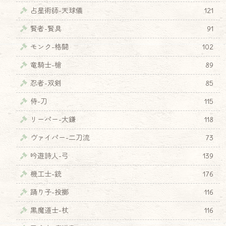
占星術師-天球儀
121
賢者-賢具
91
モンク-格闘
102
竜騎士-槍
89
忍者-双剣
85
侍-刀
115
リーパー-大鎌
118
ヴァイパー-二刀流
73
吟遊詩人-弓
139
機工士-銃
176
踊り子-投擲
116
黒魔道士-杖
116