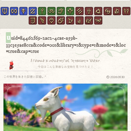
u
uid=84462f69-2ac2-4cae-a59b-
33c3e5ae8cca&code=001&library=1&type=1&mode=1&loc
=true&cap=true
I found a wonderful treasure today.
今日はこんな素敵なお宝物を見つけたよ！
この世界を生きた記憶と記録.｡.:*
2026.05.30