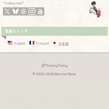
* Follow me! *
言語スイッチ
English
Français
日本語
📋 Privacy Policy
© 2020-2026 Norirow Note.