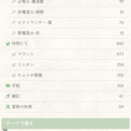
召喚士-魔道書
111
赤魔道士-細剣
91
ピクトマンサー-筆
76
青魔道士-杖
13
仲間たち
840
マウント
477
ミニオン
258
♦
チョコボ装備
105
手紙
106
雑記
47
冒険の知恵
54
テーマで探す