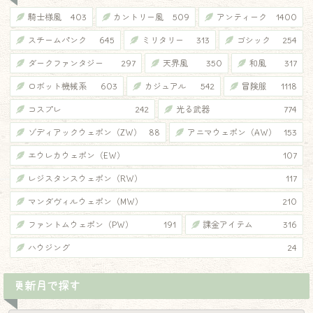
騎士様風
403
カントリー風
509
アンティーク
1400
スチームパンク
645
ミリタリー
313
ゴシック
254
ダークファンタジー
297
天界風
350
和風
317
ロボット機械系
603
カジュアル
542
冒険服
1118
コスプレ
242
光る武器
774
ゾディアックウェポン（ZW）
88
アニマウェポン（AW）
153
エウレカウェポン（EW）
107
レジスタンスウェポン（RW）
117
マンダヴィルウェポン（MW）
210
ファントムウェポン（PW）
191
課金アイテム
316
ハウジング
24
更新月で探す