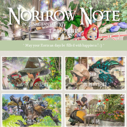
エオルゼア冒険記
* May your Eorzean days be filled with happiness ! :) *
ミラプリの記録
武器の記録
仲間たち
手紙