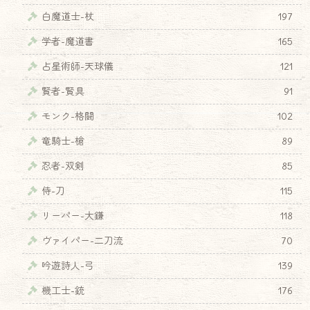
白魔道士-杖
197
学者-魔道書
165
占星術師-天球儀
121
賢者-賢具
91
モンク-格闘
102
竜騎士-槍
89
忍者-双剣
85
侍-刀
115
リーパー-大鎌
118
ヴァイパー-二刀流
70
吟遊詩人-弓
139
機工士-銃
176