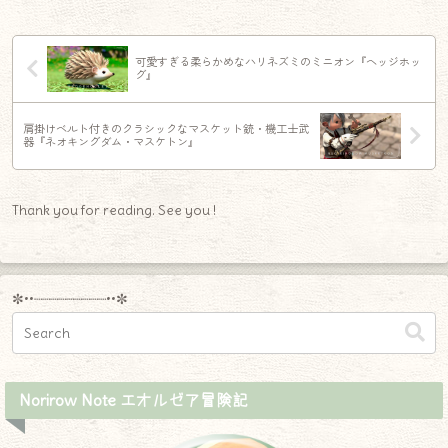
可愛すぎる柔らかめなハリネズミのミニオン『ヘッジホッ
グ』
肩掛けベルト付きのクラシックなマスケット銃・機工士武
器『ネオキングダム・マスケトン』
Thank you for reading. See you !
✼••┈┈┈┈┈┈┈┈┈••✼
Norirow Note エオルゼア冒険記