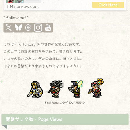
ff14.norirow.com
* Follow me! *
これは Final Fantasy 14 の世界の記憶と記録です。
この世界に感謝の気持ちを込めて、書き残します。
いつかの誰かの為に。何かの道標に。祈りと共に。
あなたの冒険がより幸多きものとなりますように。
Final Fantasy XIV © SQUARE ENIX
閲覧サレタ数・Page Views