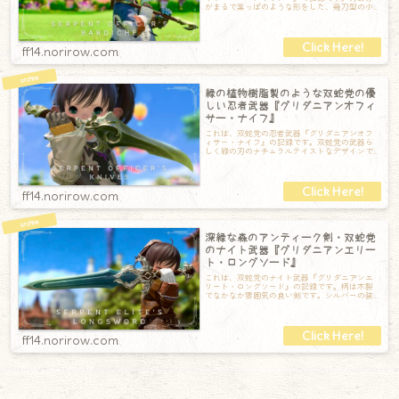
がまるで葉っぱのような形をした、薙刀型の小
さめの斧です。よく見ると樹脂製？緑の刃にゴ
ff14.norirow.com
緑の植物樹脂製のような双蛇党の優
しい忍者武器『グリダニアンオフィ
サー・ナイフ』
これは、双蛇党の忍者武器『グリダニアンオフ
ィサー・ナイフ』の記録です。双蛇党の武器ら
しく緑の刃のナチュラルテイストなデザインで
す。刃はまるで植物の樹脂で出来ているような
ff14.norirow.com
深緑な森のアンティーク剣・双蛇党
のナイト武器『グリダニアンエリー
ト・ロングソード』
これは、双蛇党のナイト武器『グリダニアンエ
リート・ロングソード』の記録です。柄は木製
でなかなか雰囲気の良い剣です。シルバーの装
飾がアンティーク感を醸し出してくれています
ff14.norirow.com