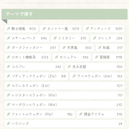
テーマで探す
騎士様風
403
カントリー風
509
アンティーク
1391
スチームパンク
642
ミリタリー
310
ゴシック
254
ダークファンタジー
297
天界風
350
和風
317
ロボット機械系
603
カジュアル
542
冒険服
1118
コスプレ
242
光る武器
765
ゾディアックウェポン（ZW）
88
アニマウェポン（AW）
153
エウレカウェポン（EW）
107
レジスタンスウェポン（RW）
117
マンダヴィルウェポン（MW）
210
ファントムウェポン（PW）
182
課金アイテム
316
ハウジング
24