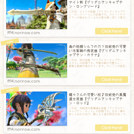
ナイト剣『グリダニアンキャプテ
ン・ロングソード』
これは、ナイトの武器『グリダニアンキャプテ
ン・ロングソード』の記録です。グリーンやブ
ラウンが使われているのが森の都っぽくて落ち
着きます。刀身はちょっと透き通った緑をして
ff14.norirow.com
森の妖精シルフの刀？双蛇党の可愛
い木製鞘の侍武器『グリダニアンキ
ャプテン・カタナ』
これは、侍の武器『グリダニアンキャプテン・
カタナ』の記録です。木製の鞘が可愛らしく、
豪華な装飾が施されています。オレンジの宝石
が輝いていて素敵！そして、『虎徹』や『フェ
ff14.norirow.com
蝶々さんの可愛い杖♪双蛇党の黒魔
道士武器『グリダニアンキャプテ
ン・ロッド』
これは、双蛇党の黒魔道士武器『グリダニアン
キャプテン・ロッド』の記録です。大きく蝶が
あしらわれた杖で、構えると宝石部分が光って
ゆっくりと点滅します。ちゃんと二枚羽根にな
ff14.norirow.com