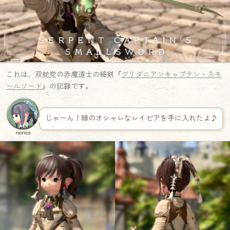
これは、双蛇党の赤魔道士の細剣『
グリダニアンキャプテン・スモ
ールソード
』の記録です。
じゃーん！緑のオシャレなレイピアを手に入れたよ♪
norico