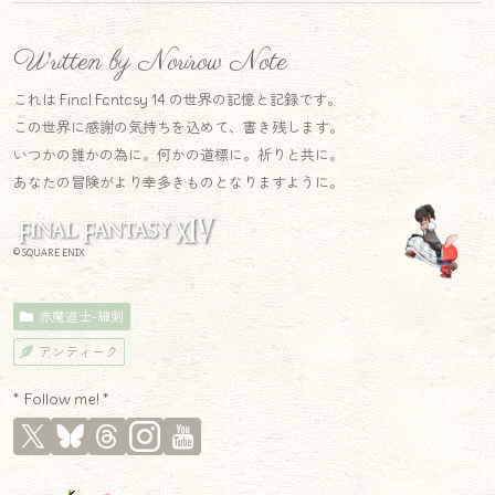
Written by Norirow Note
これは Final Fantasy 14 の世界の記憶と記録です。
この世界に感謝の気持ちを込めて、書き残します。
いつかの誰かの為に。何かの道標に。祈りと共に。
あなたの冒険がより幸多きものとなりますように。
© SQUARE ENIX
赤魔道士-細剣
アンティーク
* Follow me! *