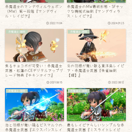
赤魔道士のマンダヴィルウェポン
赤魔道士のMW最終形態・SFチッ
（MW）第一段階『マンダヴィ
クな機械式細剣『マンダヴィラ
ル・レイピア』
ス・レイピア』
2022.11.04
2024.01.23
赤魔道士-細剣
赤魔道士-細剣
焦るチョコボが可愛い！赤魔道士
炎の羽根が舞い散る東洋風レイピ
武器・紅蓮のCEデジタルアップグ
ア・赤魔道士武器『朱雀細剣
レード特典『チキンナイフ』
【輝】』
2021.06.15
2022.08.12
赤魔道士-細剣
赤魔道士-細剣
泡と羽根が舞い踊るビスマルクの
最もレイピアらしいシンプルな赤
赤魔道士武器『エクスパンスレイ
魔道士武器『ミスライトレイピ