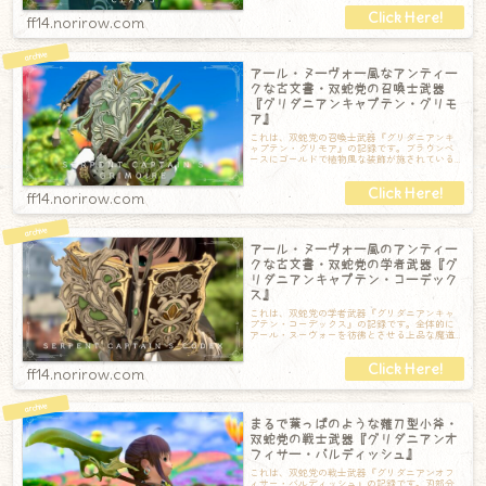
ff14.norirow.com
アール・ヌーヴォー風なアンティー
クな古文書・双蛇党の召喚士武器
『グリダニアンキャプテン・グリモ
ア』
これは、双蛇党の召喚士武器『グリダニアンキ
ャプテン・グリモア』の記録です。ブラウンベ
ースにゴールドで植物風な装飾が施されている
魔道書です。厚みはそんなにないので取り扱い
ff14.norirow.com
アール・ヌーヴォー風のアンティー
クな古文書・双蛇党の学者武器『グ
リダニアンキャプテン・コーデック
ス』
これは、双蛇党の学者武器『グリダニアンキャ
プテン・コーデックス』の記録です。全体的に
アール・ヌーヴォーを彷彿とさせる上品な魔道
書です。背表紙には羽根のような飾りが飛び出
ff14.norirow.com
まるで葉っぱのような薙刀型小斧・
双蛇党の戦士武器『グリダニアンオ
フィサー・バルディッシュ』
これは、双蛇党の戦士武器『グリダニアンオフ
ィサー・バルディッシュ』の記録です。刃部分