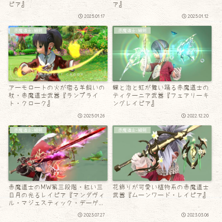
ピア』
ア』
2025.01.17
2025.01.12
赤魔道士-細剣
赤魔道士-細剣
アーモロートの火が宿る羊飼いの
蝶と泡と虹が舞い踊る赤魔道士の
杖・赤魔道士武器『ランプライ
ティターニア武器『フェアリーキ
ト・クローク』
ングレイピア』
2025.01.26
2022.12.20
赤魔道士-細剣
赤魔道士-細剣
赤魔道士のMW第三段階・紅い三
花飾りが可愛い植物系の赤魔道士
日月の光るレイピア『マンダヴィ
武器『ムーンワード・レイピア』
ル・マジェスティック・デーゲ
ン』
2023.07.27
2023.03.06