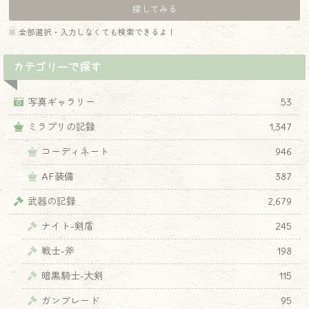
※ 全部選択・入力しなくても検索できるよ！
カテゴリーで探す
写真ギャラリー
53
ミラプリの記録
1,347
コーディネート
946
AF装備
387
武器の記録
2,679
ナイト-剣盾
245
戦士-斧
198
暗黒騎士-大剣
115
ガンブレード
95