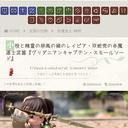
HOME
武器の記録
赤魔道士-細剣
小
枝と精霊の卵風の緑のレイピア・双蛇党の赤魔
道士武器『グリダニアンキャプテン・スモールソー
ド』
I found a wonderful treasure today.
今日はこんな素敵なお宝物を見つけたよ！
この世界を生きた記憶と記録.｡.:*
2026.03.20
2026.04.19