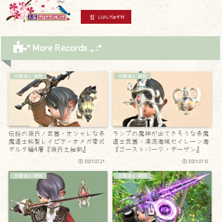
* More Records .｡.:*
赤魔道士-細剣
赤魔道士-細剣
伝説の源氏ノ武器・オシャレな赤
ランプの魔神が出てきそうな赤魔
魔道士和製レイピア・オメガ零式
道士武器・漂流海域セイレーン海
デルタ編4層『源氏之細剣』
『ゴーストバーク・デーゲン』
2021.07.21
2021.07.12
赤魔道士-細剣
赤魔道士-細剣