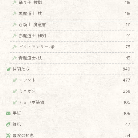
踊り子-投擲
116
黒魔道士-杖
116
召喚士-魔道書
111
赤魔道士-細剣
91
ピクトマンサー-筆
73
青魔道士-杖
13
仲間たち
840
マウント
477
ミニオン
258
チョコボ装備
105
手紙
106
雑記
47
冒険の知恵
54