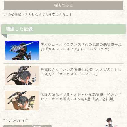
※ 全部選択・入力しなくても検索できるよ！
関連した記録
アルシュベルドのランス？白の孤影の赤魔道士武
器『ガルシュレイピア』(モンハンコラボ)
最高にカッコいい赤魔道士武器！オメガの目と共
に戦える『オメガスモールソード』
伝説の源氏ノ武器・オシャレな赤魔道士和製レイ
ピア・オメガ零式デルタ編4層『源氏之細剣』
* Follow me! *