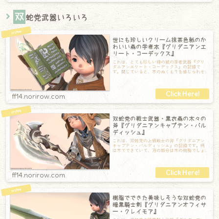
双
蛇党武器いろいろ
世にも珍しいクリーム抹茶色紙のか
わいい森の学者本『グリダニアンエ
リート・コーデックス』
これは、とても珍しい緑の紙の学者武器『グリ
ダニアンエリート・コーデックス』の記録で
す。閉じていると、木のぬくもりを感じられそ
うな自然感あふれる小さめの魔道書です。これ
は
ff14.norirow.com
双蛇党の戦士武器・黒衣森の木々の
斧『グリダニアンキャプテン・バル
ディッシュ』
これは、双蛇党の上級戦士の斧『グリダニアン
キャプテン・バルディッシュ』の記録です。柄
は木でできていて、刃の部分は木の樹脂でしょ
うか。少し透明感のある素材です。なんだか由
ff14.norirow.com
樹脂でできた美味しそうな双蛇党の
暗黒騎士剣『グリダニアンオフィサ
ー・クレイモア』