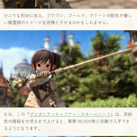
小ぶりな形状に加え、ブラウン、ゴールド、グリーンの配色が優し
い精霊様のイメージを彷彿とさせるのかもしれません。
なお、この『
グリダニアンキャプテン・スモールソード
』は、双蛇
党の階級を大牙士まで上げると、軍票 35,000枚と交換で入手でき
るようになります。