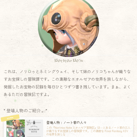
Norirow Note
これは、ノリロゥとネミングウェイ、そして妹のノリコちゃんが織りな
すお宝探しの冒険譚です。この素敵なエオルゼアの世界を旅しながら、
発掘したお宝物の記録を毎日ひとつずつ書き残しています。まぁ、よく
あるただの冒険記ですよ。
* 登場人物のご紹介.｡.:*
登場人物：ノート家の人々
この『Norirow Note エオルゼア冒険記』は―とあるノート家の三人
が織りなすお宝探しの冒険譚です。この素敵な Final Fantasy XIV
の世界を旅しな