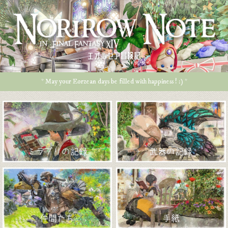
エオルゼア冒険記
* May your Eorzean days be filled with happiness ! :) *
ミラプリの記録
武器の記録
仲間たち
手紙