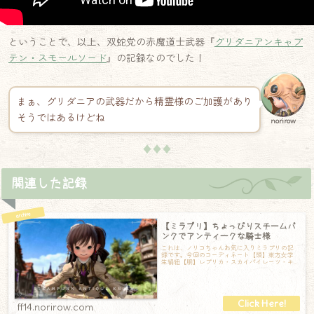
ということで、以上、双蛇党の赤魔道士武器『
グリダニアンキャプ
テン・スモールソード
』の記録なのでした！
まぁ、グリダニアの武器だから精霊様のご加護があり
そうではあるけどね
norirow
♦♦♦
関連した記録
【ミラプリ】ちょっぴりスチームパ
ンクでアンティークな騎士様
これは、ノリコちゃんお気に入りミラプリの記
録です。今回のコーディネート【頭】東方女学
生絹紐【胴】レプリカ・スカイパイレーツ・キ
ャスターコート【手】ホープアーム【M】【脚
ff14.norirow.com