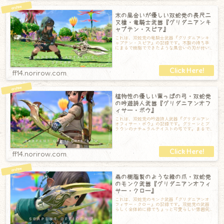
木の風合いが優しい双蛇党の長尺二
又槍・竜騎士武器『グリダニアンキ
ャプテン・スピア』
これは、双蛇党の竜騎士武器『グリダニアンキ
ャプテン・スピア』の記録です。木製の持ち手
にまるで樹脂でできたような風合いの刃が付い
ていてどこか神秘的な槍です。長いので扱うに
ff14.norirow.com
植物性の優しい葉っぱの弓・双蛇党
の吟遊詩人武器『グリダニアンオフ
ィサー・ボウ』
これは、双蛇党の吟遊詩人武器『グリダニアン
オフィサー・ボウ』の記録です。グリーンとブ
ラウンのナチュラルテイストの弓です。まるで
葉っぱを加工して作ったようなデザイン。持ち
ff14.norirow.com
森の樹脂製のような緑の爪・双蛇党
のモンク武器『グリダニアンオフィ
サー・クロー』
これは、双蛇党のモンク武器『グリダニアンオ
フィサー・クロー』の記録です。双蛇党の武器
らしく全体的に緑でちょっと可愛らしい雰囲気
もあります。爪部分はまるで木の樹脂のよう。