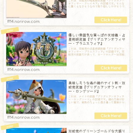
これは、双蛇党の暗黒騎士武器『グリダニアン
オフィサー・クレイモア』の記録です。そんな
に重くもなさそうなので取り回ししやすそうで
安心です。特にエフェクトはありませんが、刀
ff14.norirow.com
優しい雰囲気な葉っぱの天球儀・占
星術師武器『グリダニアンオフィサ
ー・プラニスフィア』
これは、双蛇党の占星術師武器『グリダニアン
オフィサー・プラニスフィア』の記録です。双
蛇党の武器だけあって、カードホルダーは双蛇
党カラー。どこか高級感も兼ね備えたナチュラ
ff14.norirow.com
美味しそうな森の緑のナイト剣・双
蛇党武器『グリダニアンオフィサ
ー・ロングソード』
これは、ナイトの武器『グリダニアンオフィサ
ー・ロングソード』の記録です。緑の刀身が珍
しい剣で、剣先のちょっと透き通った質感から
見るに、たぶん樹脂製？柄やガード部分は高貴
ff14.norirow.com
双蛇党のグリーンゴールドな大振り