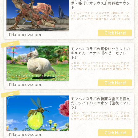
ボ・極『リオレウス』狩猟戦マウン
ト
モンスターハンターとのコラボで登場したマウ
ント『リオレウス』すっごいカッコいい！でも
カッコいいんだけど意外と優しい顔してるよね✨
そして荒々しくかつ優雅に羽ばたいてくれま
ff14.norirow.com
モンハンコラボの可愛いセクレトの
赤ちゃんミニオン『ベビーセクレ
ト』
これは、モンスターハンターワイルズコラボの
ミニオン『ベビーセクレト』の記録です。丸々
とした体つきにモフモフの羽毛が魅力的。赤ち
ゃんだけど既にちょっと精悍な顔つきをしてい
ff14.norirow.com
モンハンコラボの綺麗な蜜玉を抱え
たミツバチのミニオン『回復ミツム
シ』
これは、モンスターハンターワイルズコラボの
ミニオン『回復ミツムシ』の記録です。お目目
の大きな可愛いミツバチさんです。翅をパタパ
タして元気に飛び回っています。そしてなによ
ff14.norirow.com