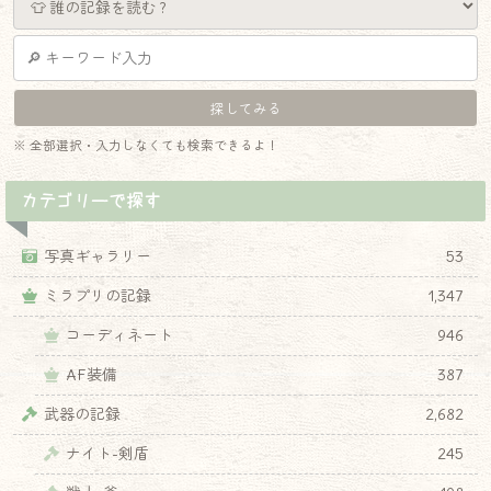
※ 全部選択・入力しなくても検索できるよ！
カテゴリーで探す
写真ギャラリー
53
ミラプリの記録
1,347
コーディネート
946
AF装備
387
武器の記録
2,682
ナイト-剣盾
245