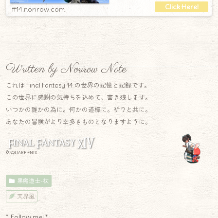
ff14.norirow.com
Written by Norirow Note
これは Final Fantasy 14 の世界の記憶と記録です。
この世界に感謝の気持ちを込めて、書き残します。
いつかの誰かの為に。何かの道標に。祈りと共に。
あなたの冒険がより幸多きものとなりますように。
© SQUARE ENIX
黒魔道士-杖
天界風
* Follow me! *