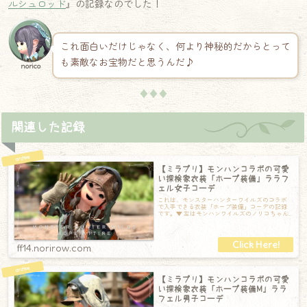
ルシュロッド
』の記録なのでした！
これ面白いだけじゃなく、何より神秘的だからとって
も素敵なお宝物だと思うんだ♪
norico
♦♦♦
関連した記録
【ミラプリ】モンハンコラボの可愛
い探検家衣装「ホープ装備」ララフ
ェル女子コーデ
これは、モンスターハンターワイルズのコラボ
で入手できる衣装「ホープ装備」コーデの記録
です。▼ 左はモンハンワイルズのノリコちゃん
です。比べると衣装が忠実に再現されている
ff14.norirow.com
【ミラプリ】モンハンコラボの可愛
い探検家衣装「ホープ装備M」ララ
フェル男子コーデ