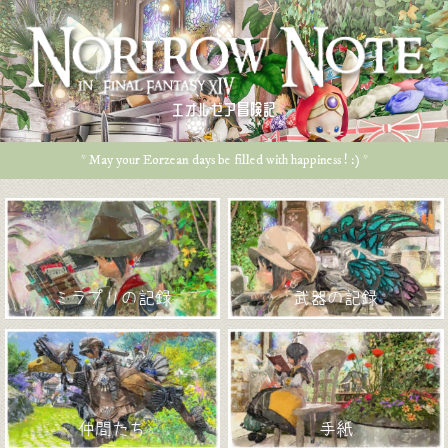
エオルゼア冒険記
* May your Eorzean days be filled with happiness ! :) *
ミラプリの記録
武器の記録
仲間たち
手紙