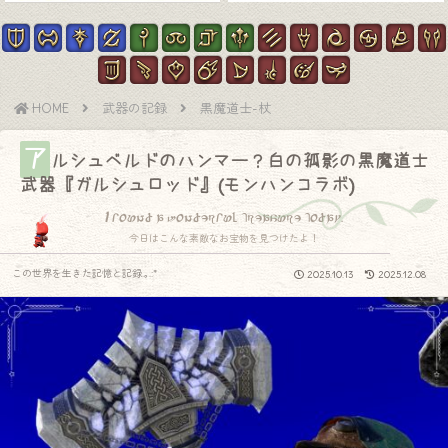
HOME
武器の記録
黒魔道士-杖
ア
ルシュベルドのハンマー？白の孤影の黒魔道士
武器『ガルシュロッド』(モンハンコラボ)
I found a wonderful treasure today.
今日はこんな素敵なお宝物を見つけたよ！
この世界を生きた記憶と記録.｡.:*
2025.10.13
2025.12.08