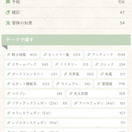
手紙
106
雑記
47
冒険の知恵
54
テーマで探す
騎士様風
403
カントリー風
509
アンティーク
1394
スチームパンク
645
ミリタリー
313
ゴシック
254
ダークファンタジー
297
天界風
350
和風
317
ロボット機械系
603
カジュアル
542
冒険服
1118
コスプレ
242
光る武器
768
ゾディアックウェポン（ZW）
88
アニマウェポン（AW）
153
エウレカウェポン（EW）
107
レジスタンスウェポン（RW）
117