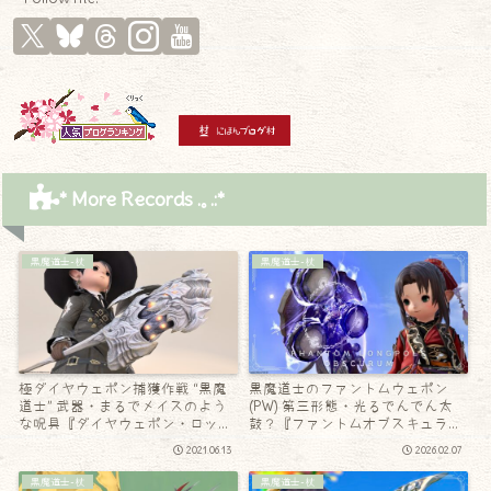
* More Records .｡.:*
黒魔道士-杖
黒魔道士-杖
極ダイヤウェポン捕獲作戦 “黒魔
黒魔道士のファントムウェポン
道士” 武器・まるでメイスのよう
(PW) 第三形態・光るでんでん太
な呪具『ダイヤウェポン・ロッ
鼓？『ファントムオブスキュラ
ド』
ム・ロングポール』
2021.06.13
2026.02.07
黒魔道士-杖
黒魔道士-杖