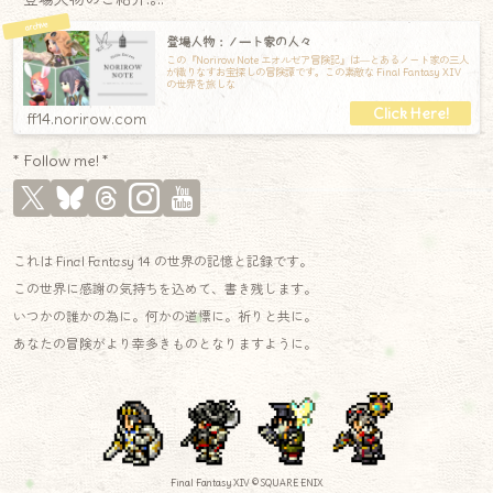
登場人物：ノート家の人々
この『Norirow Note エオルゼア冒険記』は―とあるノート家の三人
が織りなすお宝探しの冒険譚です。この素敵な Final Fantasy XIV
の世界を旅しな
ff14.norirow.com
* Follow me! *
これは Final Fantasy 14 の世界の記憶と記録です。
この世界に感謝の気持ちを込めて、書き残します。
いつかの誰かの為に。何かの道標に。祈りと共に。
あなたの冒険がより幸多きものとなりますように。
Final Fantasy XIV © SQUARE ENIX