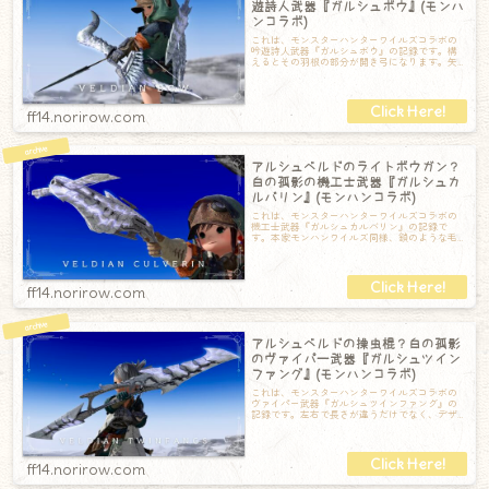
遊詩人武器『ガルシュボウ』(モンハ
ンコラボ)
これは、モンスターハンターワイルズコラボの
吟遊詩人武器『ガルシュボウ』の記録です。構
えるとその羽根の部分が開き弓になります。矢
筒からはアルシュベルドの鎖モチーフのボリュ
ff14.norirow.com
アルシュベルドのライトボウガン？
白の孤影の機工士武器『ガルシュカ
ルバリン』(モンハンコラボ)
これは、モンスターハンターワイルズコラボの
機工士武器『ガルシュカルバリン』の記録で
す。本家モンハンワイルズ同様、鎖のような毛
束のような装飾が垂れ下がっています。そして
構
ff14.norirow.com
アルシュベルドの操虫棍？白の孤影
のヴァイパー武器『ガルシュツイン
ファング』(モンハンコラボ)
これは、モンスターハンターワイルズコラボの
ヴァイパー武器『ガルシュツインファング』の
記録です。左右で長さが違うだけでなく、デザ
インもちょっと違っている貴重な二刀流剣です
ff14.norirow.com