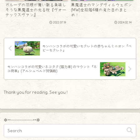
ガルーダの羽根が舞い散る美味し
黒魔道士のマンダヴィルウェポン
そうな黒魔道士の光る杖『ヴォー
(MW)全段階4種の見た目のまと
テックスヴァン』
め！
2022.07.19
2024.02.14
モンハンコラボの可愛いセクレトの赤ちゃんミニオン『ベ
ビーセクレト』
モンハンコラボの可愛いネコタク (猫力車) のマウント『ネ
コ荷車』(アルシュベルド狩猟戦)
Thank you for reading. See you !
✼••┈┈┈┈┈┈┈┈┈••✼