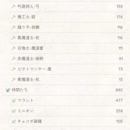
吟遊詩人-弓
139
機工士-銃
176
踊り子-投擲
116
黒魔道士-杖
116
召喚士-魔道書
111
赤魔道士-細剣
91
ピクトマンサー-筆
73
青魔道士-杖
13
仲間たち
840
マウント
477
ミニオン
258
チョコボ装備
105