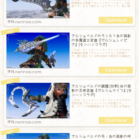
暗黒騎士の武器『ガルシュディバイダー』の記
録です。まるで骨のようなデザインで、常に青
白い光が明滅しているのがカッコいい！構える
ff14.norirow.com
アルシュベルドのランス？白の孤影
の赤魔道士武器『ガルシュレイピ
ア』(モンハンコラボ)
これは、モンスターハンターワイルズコラボの
赤魔道士武器『ガルシュレイピア』の記録で
す。腰に据えている時は短めで鞘付きの細剣の
ようにも見えますが……構えると伸びます！そし
ff14.norirow.com
アルシュベルドの鎖鎌 (双剣) 白の孤
影の忍者武器『ガルシュナイフ』(モ
ンハンコラボ)
これは、モンスターハンターワイルズコラボの
忍者武器『ガルシュナイフ』の記録です。一
見、モンクの格闘武器のようにも見える双剣な
のですが……構えると、破片が飛び散ると同時に
ff14.norirow.com
アルシュベルドの弓・白の孤影の吟