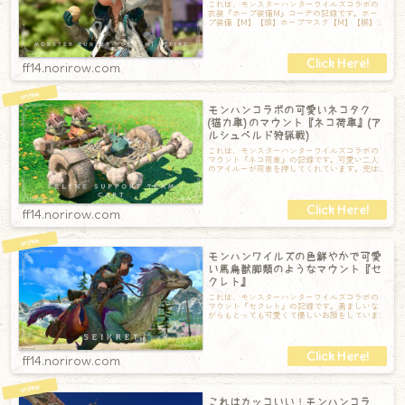
これは、モンスターハンターワイルズコラボの
衣装『ホープ装備M』コーデの記録です。ホー
プ装備【M】【頭】ホープマスク【M】【胴】ホ
ープメイル【M】【手】ホープアーム【M】
ff14.norirow.com
モンハンコラボの可愛いネコタク
(猫力車) のマウント『ネコ荷車』(ア
ルシュベルド狩猟戦)
これは、モンスターハンターワイルズコラボの
マウント『ネコ荷車』の記録です。可愛い二人
のアイルーが荷車を押してくれています。兜は
木製？兜の上にある緊急灯はちゃんと光ってい
ff14.norirow.com
モンハンワイルズの色鮮やかで可愛
い馬鳥獣脚類のようなマウント『セ
クレト』
これは、モンスターハンターワイルズコラボの
マウント『セクレト』の記録です。勇ましいな
がらもとっても可愛くて優しいお顔をしていま
す。身体は色鮮やかで、緑の鱗と白い羽毛が特
ff14.norirow.com
これはカッコいい！モンハンコラ