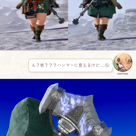
ん？杖？？？ハンマーに見えるけど……💦
norirow