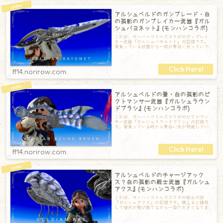
アルシュベルドのガンブレード・白
の孤影のガンブレイカー武器『ガル
シュバヨネット』(モンハンコラボ)
これは、モンハンワイルズコラボのガンブレイ
カー武器『ガルシュバヨネット』の記録です。
背負っている状態から一部が青白く光っていて
とても神秘的なガンブレードです。白いのも相
ff14.norirow.com
アルシュベルドの筆・白の孤影のピ
クトマンサー武器『ガルシュラウン
ドブラシ』(モンハンコラボ)
これは、モンハンワイルズコラボのピクトマン
サー武器『ガルシュラウンドブラシ』の記録で
す。背負っている時から青白い光が明滅してい
てとても神秘的な筆です。太めの軸に大きな筆
ff14.norirow.com
アルシュベルドのチャージアック
ス？白の孤影の戦士武器『ガルシュ
アクス』(モンハンコラボ)
これは、モンハンワイルズコラボの戦士の斧
『ガルシュアクス』の記録です。構えると爆発
して破片が飛び散りながら一回り大きくなりま
す。背負っている状態から青白い光が明滅して
い