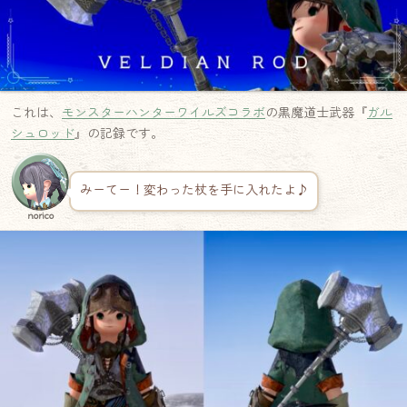
これは、
モンスターハンターワイルズコラボ
の黒魔道士武器『
ガル
シュロッド
』の記録です。
みーてー！変わった杖を手に入れたよ♪
norico