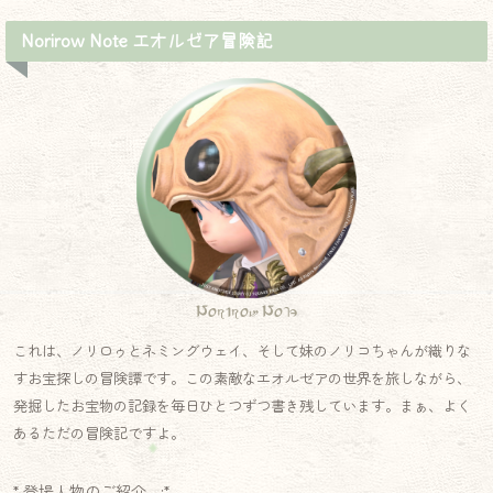
Norirow Note エオルゼア冒険記
Norirow Note
これは、ノリロゥとネミングウェイ、そして妹のノリコちゃんが織りな
すお宝探しの冒険譚です。この素敵なエオルゼアの世界を旅しながら、
発掘したお宝物の記録を毎日ひとつずつ書き残しています。まぁ、よく
あるただの冒険記ですよ。
* 登場人物のご紹介.｡.:*