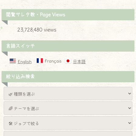
閲覧サレタ数・Page Views
23,728,480 views
言語スイッチ
Français
English
日本語
絞り込み検索