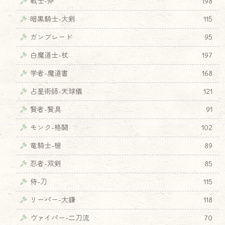
戦士-斧
198
暗黒騎士-大剣
115
ガンブレード
95
白魔道士-杖
197
学者-魔道書
168
占星術師-天球儀
121
賢者-賢具
91
モンク-格闘
102
竜騎士-槍
89
忍者-双剣
85
侍-刀
115
リーパー-大鎌
118
ヴァイパー-二刀流
70