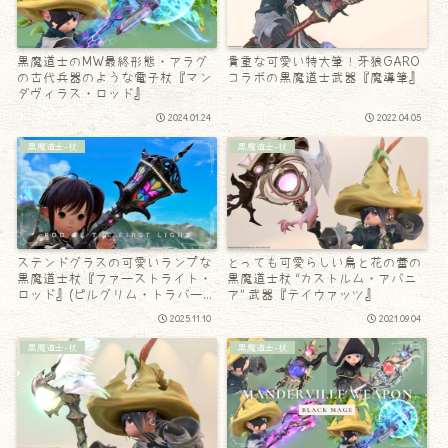
黒魔道士のMW最終形態・アラグ
貴重な可愛い特大筆！牙狼GARO
の古代兵器のような電子杖『マン
コラボの黒魔道士武器『魔導筆』
ダヴィラス・ロッド』
2024.01.24
2022.04.05
黒魔道士-杖
黒魔道士-杖
ステンドグラスの可愛いランプな
とっても可愛らしい鳥と花の蕾の
黒魔道士杖『ファーストライト・
黒魔道士杖 “カストルム・アバニ
ロッド』(ピルグリム・トラバー
ア” 武器『テイウァッツ』
ス)
2025.11.10
2021.09.04
黒魔道士-杖
黒魔道士-杖