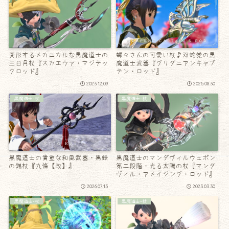
変形するメカニカルな黒魔道士の
蝶々さんの可愛い杖♪双蛇党の黒
三日月杖『スカエウァ・マジテッ
魔道士武器『グリダニアンキャプ
クロッド』
テン・ロッド』
2023.12.09
2025.08.30
黒魔道士-杖
黒魔道士-杖
黒魔道士の貴重な和風武器・黒鉄
黒魔道士のマンダヴィルウェポン
の錫杖『九條【改】』
第二段階・光る太陽の杖『マンダ
ヴィル・アメイジング・ロッド』
2026.07.15
2023.03.30
黒魔道士-杖
黒魔道士-杖