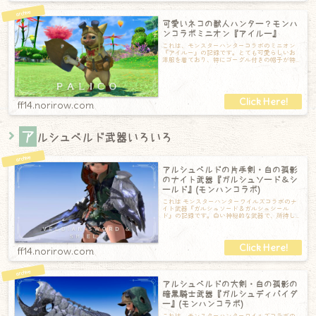
可愛いネコの獣人ハンター？モンハ
ンコラボミニオン『アイルー』
これは、モンスターハンターコラボのミニオン
『アイルー』の記録です。とても可愛らしいお
洋服を着ており、特にゴーグル付きの帽子が特
徴的！リボンをしていてオシャレさんです♪体
ff14.norirow.com
ア
ルシュベルド武器いろいろ
アルシュベルドの片手剣・白の孤影
のナイト武器『ガルシュソード＆シ
ールド』(モンハンコラボ)
これは モンスターハンターワイルズコラボのナ
イト武器『ガルシュソード＆ガルシュシール
ド』の記録です。白い神秘的な武器で、所持し
ているだけで常に明滅しているのが特徴的です
ff14.norirow.com
アルシュベルドの大剣・白の孤影の
暗黒騎士武器『ガルシュディバイダ
ー』(モンハンコラボ)
これは、モンスターハンターワイルズコラボの