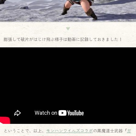
▼
膨張して破片がはじけ飛ぶ様子は動画に記録しておきました！
ということで、以上、
モンハンワイルズコラボ
の黒魔道士武器『
ガ