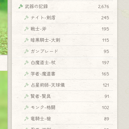
武器の記録
2,676
ナイト-剣盾
245
戦士-斧
195
暗黒騎士-大剣
115
ガンブレード
95
白魔道士-杖
197
学者-魔道書
165
占星術師-天球儀
121
賢者-賢具
91
モンク-格闘
102
竜騎士-槍
89