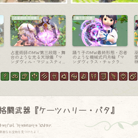
コーディネート
侍-刀
ポ
【ミラプリ】ヴェールを纏
変形する機械式の刀・ネロ
円
った闇堕ち隠密騎士様 – ラ
設計の侍武器『スカエウ
リ
ラフェル女子
ァ・マジテックサムライブ
レードRE』
格闘武器『ケーツハリー・パタ』
derful treasure today.
素敵なお宝物を見つけたよ！