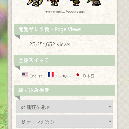
Final Fantasy XIV © SQUARE ENIX
閲覧サレタ数・Page Views
23,651,652 views
言語スイッチ
Français
English
日本語
絞り込み検索