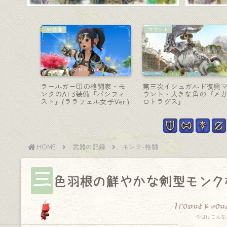
吟遊詩人-弓
戦士-斧
・ヨルハ
十字架の矢でアンティーク
戦士のレジスタンスウェ
ニットの
なオートボウガン・吟遊詩
ン（RW）第二形態・光る
16』
人武器『ディープシャド
月斧『スカルレンダー・
ウ・クロスボウRE』
コレクション』
HOME
武器の記録
モンク-格闘
三
色羽根の鮮やかな剣型モンク
I found a won
今日はこんな