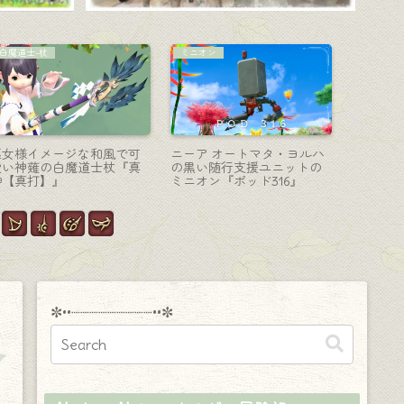
ナイト-剣盾
マウント
モンク-格
七大天竜の翼を持つ大迷宮
黄色い炎の犬神様・極白虎
龍が火を
バハムートのナイト武器
征魂戦マウント『白のカム
格闘武器
『バハムートブレード＆シ
イ』
ド・フィ
ールド』
✼••┈┈┈┈┈┈┈┈┈••✼