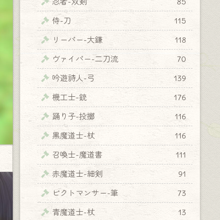
忍者-双剣
85
侍-刀
115
リーパー-大鎌
118
ヴァイパー-二刀流
70
吟遊詩人-弓
139
機工士-銃
176
踊り子-投擲
116
黒魔道士-杖
116
召喚士-魔道書
111
赤魔道士-細剣
91
ピクトマンサー-筆
73
青魔道士-杖
13