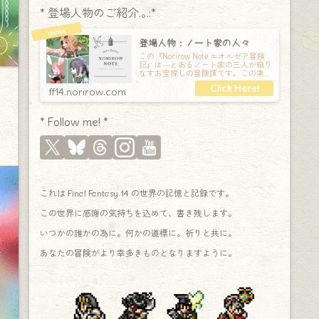
* 登場人物のご紹介.｡.:*
登場人物：ノート家の人々
この『Norirow Note エオルゼア冒険
記』は―とあるノート家の三人が織り
なすお宝探しの冒険譚です。この素敵
な Final Fantasy XIV の世界を旅しな
ff14.norirow.com
* Follow me! *
これは Final Fantasy 14 の世界の記憶と記録です。
この世界に感謝の気持ちを込めて、書き残します。
いつかの誰かの為に。何かの道標に。祈りと共に。
あなたの冒険がより幸多きものとなりますように。