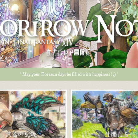
エオルゼア冒険記
* May your Eorzean days be filled with happiness ! :) *
武器の記録
仲間たち