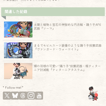
関連した記録
太陽と植物と宝石の神秘的な円月輪・踊り子AF6
武器『ソーマ』
まるでモビルスーツ装備のような踊り子投擲武器
『ヴァンガード・ウォーコイト』
蝶の羽根の可愛い“踊り子”投擲武器・極ティター
ニア討滅戦『ティターニアタスラム』
* Follow me! *