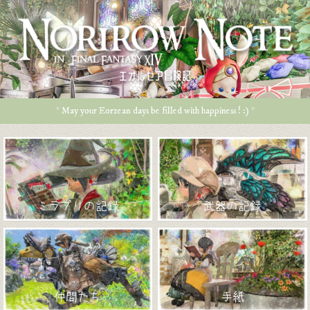
エオルゼア冒険記
* May your Eorzean days be filled with happiness ! :) *
ミラプリの記録
武器の記録
仲間たち
手紙