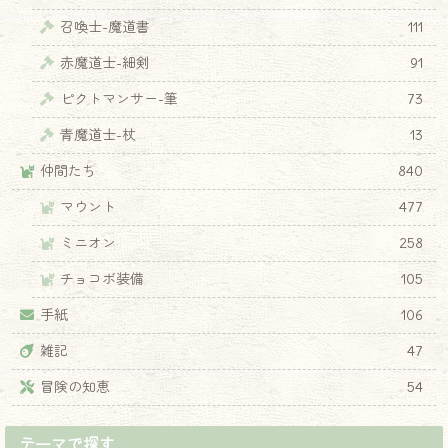
召喚士-魔道書
111
赤魔道士-細剣
91
ピクトマンサー-筆
73
青魔道士-杖
13
仲間たち
840
マウント
477
ミニオン
258
チョコボ装備
105
手紙
106
雑記
47
冒険の知恵
54
テーマで探す