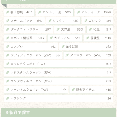
騎士様風
403
カントリー風
509
アンティーク
1388
スチームパンク
642
ミリタリー
310
ゴシック
254
ダークファンタジー
297
天界風
350
和風
317
ロボット機械系
603
カジュアル
542
冒険服
1118
コスプレ
242
光る武器
762
ゾディアックウェポン（ZW）
88
アニマウェポン（AW）
153
エウレカウェポン（EW）
107
レジスタンスウェポン（RW）
117
マンダヴィルウェポン（MW）
210
ファントムウェポン（PW）
179
課金アイテム
316
ハウジング
24
更新月で探す