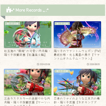
* More Records .｡.:*
踊り子-投擲
踊り子-投擲
紅玉海の “珊瑚” の可愛い円月輪・
踊り子のファントムウェポン (PW)
踊り子投擲武器『紅蓮風火輪』
最終形態・光る鳳凰の扇子『ファ
ントムオカルタム・ファン』
2024.03.06
2026.08.05
踊り子-投擲
踊り子-投擲
三色ラスタカラーの色鮮やかな円
忍者のクナイのような三本刃の毒
月輪・踊り子投擲武器『ケーツハ
針・踊り子武器『ネオキングダ