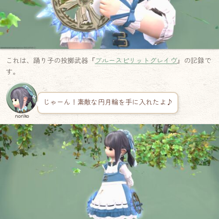
これは、踊り子の投擲武器『
ブルースピリットグレイヴ
』の記録で
す。
じゃーん！素敵な円月輪を手に入れたよ♪
noriko