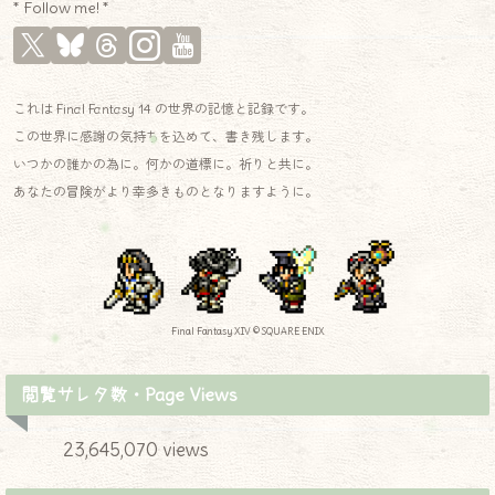
* Follow me! *
これは Final Fantasy 14 の世界の記憶と記録です。
この世界に感謝の気持ちを込めて、書き残します。
いつかの誰かの為に。何かの道標に。祈りと共に。
あなたの冒険がより幸多きものとなりますように。
Final Fantasy XIV © SQUARE ENIX
閲覧サレタ数・Page Views
23,645,070 views