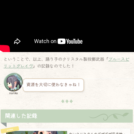
ということで、以上、踊り子のクリスタル製投擲武器『
ブルースピ
リットグレイヴ
』の記録なのでした！
資源を大切に使わなきゃね！
noriko
♦♦♦
関連した記録