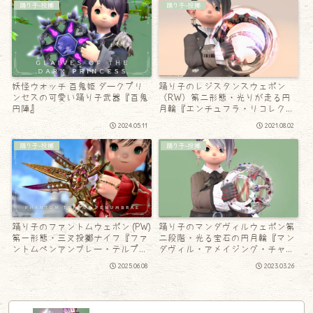
踊り子-投擲
踊り子-投擲
妖怪ウォッチ 百鬼姫 ダークプリ
踊り子のレジスタンスウェポン
ンセスの可愛い踊り子武器『百鬼
（RW）第二形態・光りが走る円
円陣』
月輪『エンチュフラ・リコレクシ
ョン』
2024.05.11
2021.08.02
踊り子-投擲
踊り子-投擲
踊り子のファントムウェポン (PW)
踊り子のマンダヴィルウェポン第
第一形態・三叉投擲ナイフ『ファ
二段階・光る宝石の円月輪『マン
ントムペンアンブレー・テルプ
ダヴィル・アメイジング・チャク
ナ』
ラム』
2025.06.08
2023.03.26