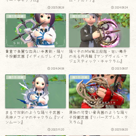
リー・チャクラム』
ム・テルプナ』
2025.08.26
2024.09.24
踊り子-投擲
踊り子-投擲
貴重で美麗な四角い手裏剣・踊り
踊り子のMW第三段階・甘い毒牙
子投擲武器『イディルグレイブ』
の光る円月輪『マンダヴィル・マ
ジェスティック・チャクラム』
2024.04.06
2023.08.07
踊り子-投擲
踊り子-投擲
まるで双剣のような踊り子武器・
原始の可愛い骨角器のような踊り
月神メフィナのチャクラム『ツイ
子投擲武器『リバーズブレス・タ
ンムーン』
スラム』
2023.11.20
2025.06.20