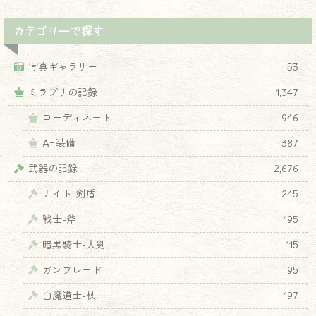
カテゴリーで探す
写真ギャラリー
53
ミラプリの記録
1,347
コーディネート
946
AF装備
387
武器の記録
2,676
ナイト-剣盾
245
戦士-斧
195
暗黒騎士-大剣
115
ガンブレード
95
白魔道士-杖
197