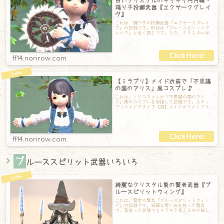
白いクリスタルのギザギザ円月輪・
踊り子投擲武器『エクサークグレイ
ヴ』
これは、踊り子の投擲武器『エクサークグレイ
ヴ』の記録です。形状は『ブルースピリットグ
レイヴ』と全く同じです。ただ、クリスタルは
白く、金属部分がブロンズでちょっとクラシッ
ff14.norirow.com
【ミラプリ】メイド衣装で「不思議
の国のアリス」風コスプレ♪
これは、ノリコちゃんが「不思議の国のアリ
ス」風のコスプレを目指した記録です。ステッ
プ１メイドアタイア【頭】メイドホワイトブリ
ムEX【胴】メイドエプロンドレスEX【手】メ
ff14.norirow.com
ブ
ルーススピリット武器いろいろ
綺麗なクリスタル製の賢者武器『ブ
ルースピリットウィング』
これは、賢者の賢具『ブルースピリットウィン
グ』の記録です。綺麗な青い光を放った賢具
で、背負った状態でもキラキラ見えるのが嬉し
いところ。上部はゴールドの台座があり高級感
が