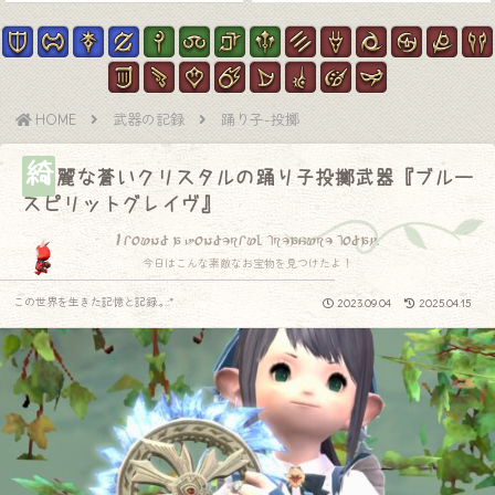
HOME
武器の記録
踊り子-投擲
綺
麗な蒼いクリスタルの踊り子投擲武器『ブルー
スピリットグレイヴ』
I found a wonderful treasure today.
今日はこんな素敵なお宝物を見つけたよ！
この世界を生きた記憶と記録.｡.:*
2023.09.04
2025.04.15