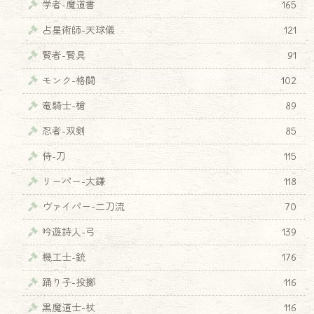
学者-魔道書
165
占星術師-天球儀
121
賢者-賢具
91
モンク-格闘
102
竜騎士-槍
89
忍者-双剣
85
侍-刀
115
リーパー-大鎌
118
ヴァイパー-二刀流
70
吟遊詩人-弓
139
機工士-銃
176
踊り子-投擲
116
黒魔道士-杖
116