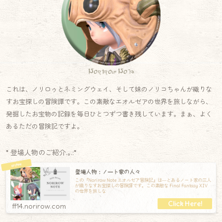
Norirow Note
これは、ノリロゥとネミングウェイ、そして妹のノリコちゃんが織りな
すお宝探しの冒険譚です。この素敵なエオルゼアの世界を旅しながら、
発掘したお宝物の記録を毎日ひとつずつ書き残しています。まぁ、よく
あるただの冒険記ですよ。
* 登場人物のご紹介.｡.:*
登場人物：ノート家の人々
この『Norirow Note エオルゼア冒険記』は―とあるノート家の三人
が織りなすお宝探しの冒険譚です。この素敵な Final Fantasy XIV
の世界を旅しな
ff14.norirow.com