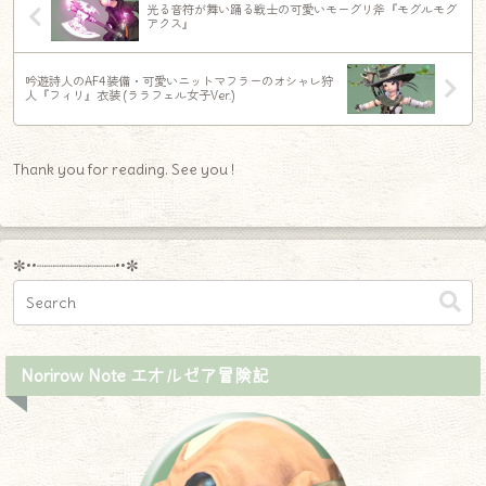
光る音符が舞い踊る戦士の可愛いモーグリ斧『モグルモグ
アクス』
吟遊詩人のAF4装備・可愛いニットマフラーのオシャレ狩
人『フィリ』衣装 (ララフェル女子Ver.)
Thank you for reading. See you !
✼••┈┈┈┈┈┈┈┈┈••✼
Norirow Note エオルゼア冒険記