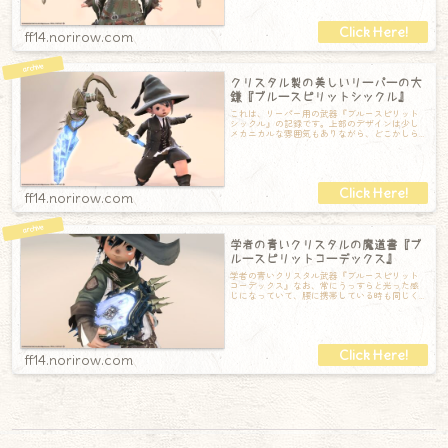
ff14.norirow.com
クリスタル製の美しいリーパーの大
鎌『ブルースピリットシックル』
これは、リーパー用の武器『ブルースピリット
シックル』の記録です。上部のデザインは少し
メカニカルな雰囲気もありながら、どこかしら
甲冑のような美しさも持っています。常にクリ
ff14.norirow.com
学者の青いクリスタルの魔道書『ブ
ルースピリットコーデックス』
学者の青いクリスタル武器『ブルースピリット
コーデックス』なお、常にうっすらと光った感
じになっていて、腰に携帯している時も同じく
うっすらと光っています。台形というか扇型の
ff14.norirow.com