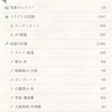
写真ギャラリー
53
ミラプリの記録
1,347
コーディネート
946
AF装備
387
武器の記録
2,680
ナイト-剣盾
245
戦士-斧
198
暗黒騎士-大剣
115
ガンブレード
95
白魔道士-杖
197
学者-魔道書
166
占星術師-天球儀
121