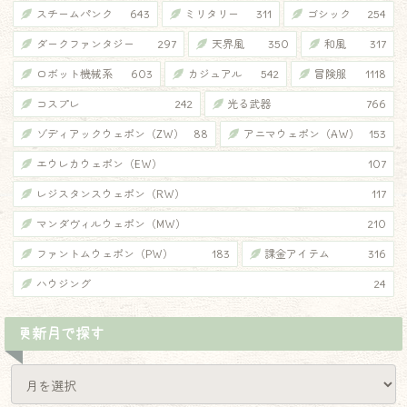
スチームパンク
643
ミリタリー
311
ゴシック
254
ダークファンタジー
297
天界風
350
和風
317
ロボット機械系
603
カジュアル
542
冒険服
1118
コスプレ
242
光る武器
766
ゾディアックウェポン（ZW）
88
アニマウェポン（AW）
153
エウレカウェポン（EW）
107
レジスタンスウェポン（RW）
117
マンダヴィルウェポン（MW）
210
ファントムウェポン（PW）
183
課金アイテム
316
ハウジング
24
更新月で探す