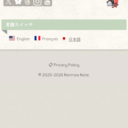
言語スイッチ
English
Français
日本語
📋 Privacy Policy
© 2020-2026 Norirow Note.