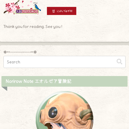
Thank you for reading. See you !
✼••┈┈┈┈┈┈┈┈┈••✼
Norirow Note エオルゼア冒険記