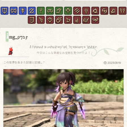
i
mg_9725
I found a wonderful treasure today.
今日はこんな素敵なお宝物を見つけたよ！
この世界を生きた記憶と記録.｡.:*
2025.09.19