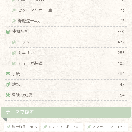
ピクトマンサー-筆
73
青魔道士-杖
13
仲間たち
840
マウント
477
ミニオン
258
チョコボ装備
105
手紙
106
雑記
47
冒険の知恵
54
テーマで探す
騎士様風
403
カントリー風
509
アンティーク
1392