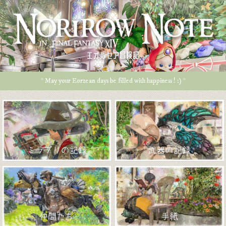
エオルゼア冒険記
* May your Eorzean days be filled with happiness ! :) *
ミラプリの記録
武器の記録
仲間たち
手紙