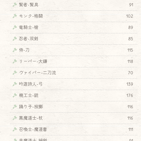
賢者-賢具
91
モンク-格闘
102
竜騎士-槍
89
忍者-双剣
85
侍-刀
115
リーパー-大鎌
118
ヴァイパー-二刀流
70
吟遊詩人-弓
139
機工士-銃
176
♦
踊り子-投擲
116
黒魔道士-杖
116
召喚士-魔道書
111
赤魔道士-細剣
91