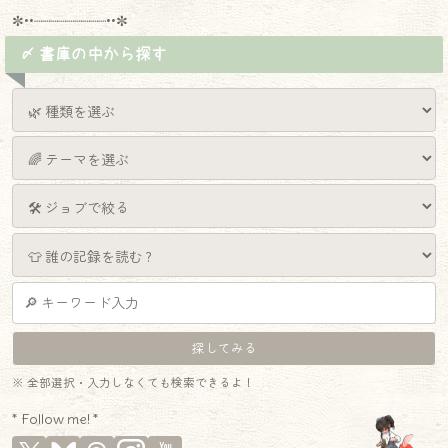
✼••┈┈┈┈┈┈┈┈┈••✼
〆 書庫の中から探す
※ 全部選択・入力しなくても検索できるよ！
* Follow me! *