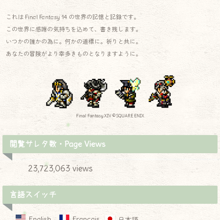
これは Final Fantasy 14 の世界の記憶と記録です。
この世界に感謝の気持ちを込めて、書き残します。
いつかの誰かの為に。何かの道標に。祈りと共に。
あなたの冒険がより幸多きものとなりますように。
Final Fantasy XIV © SQUARE ENIX
閲覧サレタ数・Page Views
23,723,063 views
言語スイッチ
English
Français