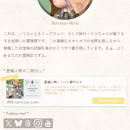
Norirow Note
これは、ノリロゥとネミングウェイ、そして妹のノリコちゃんが織りな
すお宝探しの冒険譚です。この素敵なエオルゼアの世界を旅しながら、
発掘したお宝物の記録を毎日ひとつずつ書き残しています。まぁ、よく
あるただの冒険記ですよ。
* 登場人物のご紹介.｡.:*
登場人物：ノート家の人々
この『Norirow Note エオルゼア冒険記』は―とあるノート家の三人
が織りなすお宝探しの冒険譚です。この素敵な Final Fantasy XIV
の世界を旅しな
ff14.norirow.com
* Follow me! *