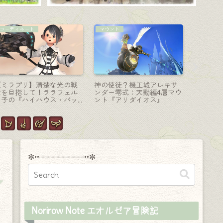
ガンブレード
吟遊詩人-弓
学者-魔道
蝶が舞う光るティターニア
吟遊詩人のマンダヴィルウ
学者エウ
のガンブレイカー武器『フ
ェポン第二段階・青きオー
（EW）
ェアリーキングマナトリガ
ラの光る矢『マンダヴィ
『オルガ
ー』
ル・アメイジング・ハープ
ボウ』
✼••┈┈┈┈┈┈┈┈┈••✼
Norirow Note エオルゼア冒険記