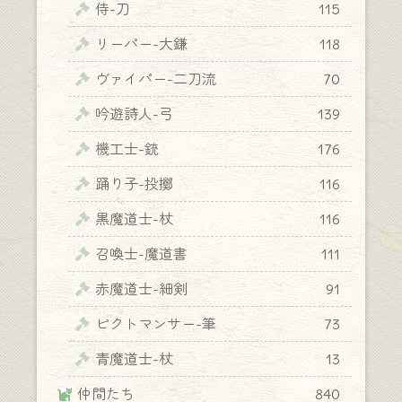
侍-刀
115
リーパー-大鎌
118
ヴァイパー-二刀流
70
吟遊詩人-弓
139
機工士-銃
176
踊り子-投擲
116
黒魔道士-杖
116
召喚士-魔道書
111
赤魔道士-細剣
91
ピクトマンサー-筆
73
青魔道士-杖
13
仲間たち
840