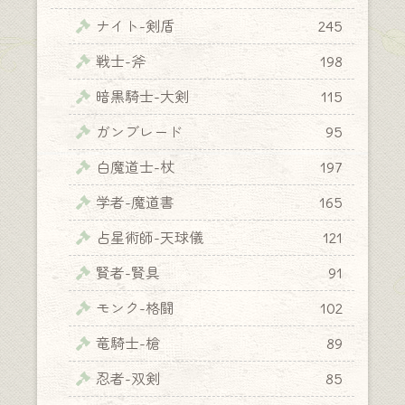
ナイト-剣盾
245
戦士-斧
198
暗黒騎士-大剣
115
ガンブレード
95
白魔道士-杖
197
学者-魔道書
165
占星術師-天球儀
121
賢者-賢具
91
モンク-格闘
102
竜騎士-槍
89
忍者-双剣
85