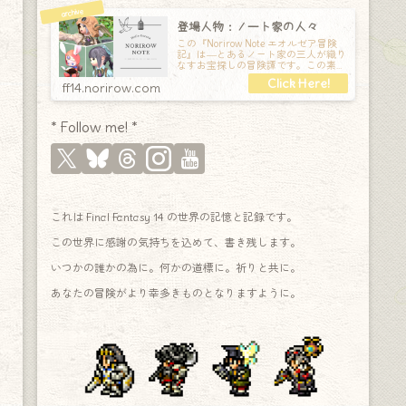
登場人物：ノート家の人々
この『Norirow Note エオルゼア冒険
記』は―とあるノート家の三人が織り
なすお宝探しの冒険譚です。この素敵
な Final Fantasy XIV の世界を旅しな
ff14.norirow.com
* Follow me! *
これは Final Fantasy 14 の世界の記憶と記録です。
この世界に感謝の気持ちを込めて、書き残します。
いつかの誰かの為に。何かの道標に。祈りと共に。
あなたの冒険がより幸多きものとなりますように。