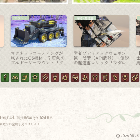
マウント
マウント
に
『コンストラクト06S』“三
極エメラルドウェポン破壊
倍速い？”赤いパワードスー
作戦・緑の一角ドラゴンマ
ツの猫型ロボマウント（ラ
ウント『エメラルドグイベ
ラフェルVer.)
ル』
derful treasure today.
素敵なお宝物を見つけたよ！
2025.08.26