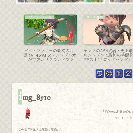
白魔道士-杖
吟遊詩人-弓
アレキサ
可愛らしいピンクの光るメ
鳥の巣箱と青い鳥が最高
編4層マウ
イス・白魔道士武器『ゼル
可愛すぎる吟遊詩人武器
ス』
コバケーン』
『ブルーバードネスト』
i
mg_8510
I found a won
今日はこんな
この世界を生きた記憶と記録.｡.:*