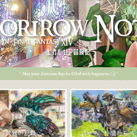
エオルゼア冒険記
* May your Eorzean days be filled with happiness ! :) *
武器の記録
仲間たち