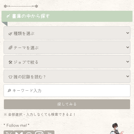
✼••┈┈┈┈┈┈┈┈┈••✼
〆 書庫の中から探す
※ 全部選択・入力しなくても検索できるよ！
* Follow me! *