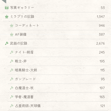
写真ギャラリー
53
ミラプリの記録
1,347
コーディネート
946
AF装備
387
武器の記録
2,676
ナイト-剣盾
245
戦士-斧
195
暗黒騎士-大剣
115
ガンブレード
95
白魔道士-杖
197
学者-魔道書
165
占星術師-天球儀
121