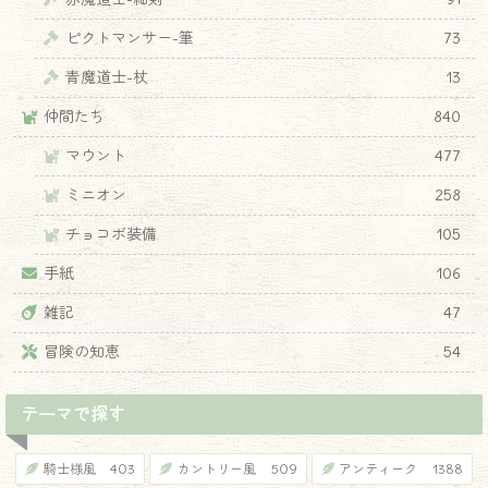
ピクトマンサー-筆
73
青魔道士-杖
13
仲間たち
840
マウント
477
ミニオン
258
チョコボ装備
105
手紙
106
雑記
47
冒険の知恵
54
テーマで探す
騎士様風
403
カントリー風
509
アンティーク
1388