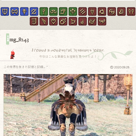
i
mg_8243
I found a wonderful treasure today.
今日はこんな素敵なお宝物を見つけたよ！
この世界を生きた記憶と記録.｡.:*
2020.09.28