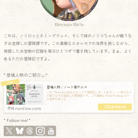
Norirow Note
これは、ノリロゥとネミングウェイ、そして妹のノリコちゃんが織りな
すお宝探しの冒険譚です。この素敵なエオルゼアの世界を旅しながら、
発掘したお宝物の記録を毎日ひとつずつ書き残しています。まぁ、よく
あるただの冒険記ですよ。
* 登場人物のご紹介.｡.:*
登場人物：ノート家の人々
この『Norirow Note エオルゼア冒険記』は―とあるノート家の三人
が織りなすお宝探しの冒険譚です。この素敵な Final Fantasy XIV
の世界を旅しな
ff14.norirow.com
* Follow me! *