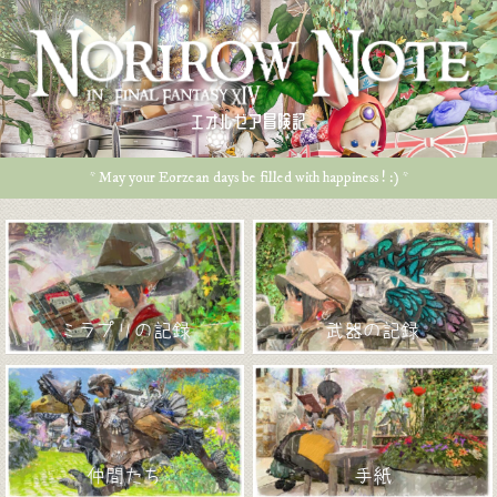
エオルゼア冒険記
* May your Eorzean days be filled with happiness ! :) *
ミラプリの記録
武器の記録
仲間たち
手紙