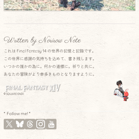
Written by Norirow Note
これは Final Fantasy 14 の世界の記憶と記録です。
この世界に感謝の気持ちを込めて、書き残します。
いつかの誰かの為に。何かの道標に。祈りと共に。
あなたの冒険がより幸多きものとなりますように。
© SQUARE ENIX
* Follow me! *