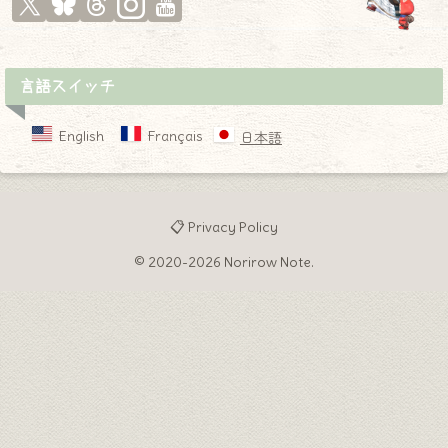
言語スイッチ
English
Français
日本語
📋 Privacy Policy
© 2020-2026 Norirow Note.