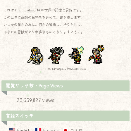
これは Final Fantasy 14 の世界の記憶と記録です。
この世界に感謝の気持ちを込めて、書き残します。
いつかの誰かの為に。何かの道標に。祈りと共に。
あなたの冒険がより幸多きものとなりますように。
Final Fantasy XIV © SQUARE ENIX
閲覧サレタ数・Page Views
23,659,827 views
言語スイッチ
English
Français