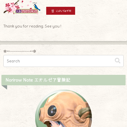
Thank you for reading. See you !
✼••┈┈┈┈┈┈┈┈┈••✼
Norirow Note エオルゼア冒険記