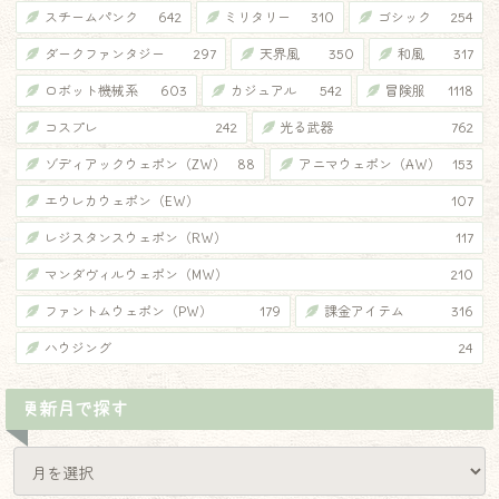
スチームパンク
642
ミリタリー
310
ゴシック
254
ダークファンタジー
297
天界風
350
和風
317
ロボット機械系
603
カジュアル
542
冒険服
1118
コスプレ
242
光る武器
762
ゾディアックウェポン（ZW）
88
アニマウェポン（AW）
153
エウレカウェポン（EW）
107
レジスタンスウェポン（RW）
117
マンダヴィルウェポン（MW）
210
ファントムウェポン（PW）
179
課金アイテム
316
ハウジング
24
更新月で探す