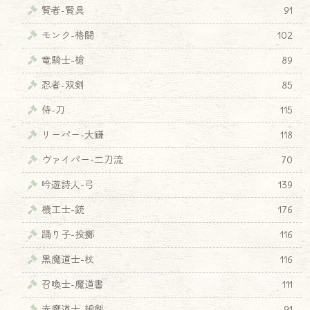
賢者-賢具
91
モンク-格闘
102
竜騎士-槍
89
忍者-双剣
85
侍-刀
115
リーパー-大鎌
118
ヴァイパー-二刀流
70
吟遊詩人-弓
139
機工士-銃
176
♦
踊り子-投擲
116
黒魔道士-杖
116
召喚士-魔道書
111
赤魔道士-細剣
91