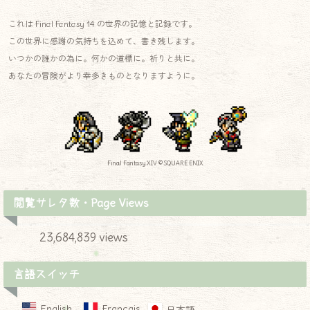
これは Final Fantasy 14 の世界の記憶と記録です。
この世界に感謝の気持ちを込めて、書き残します。
いつかの誰かの為に。何かの道標に。祈りと共に。
あなたの冒険がより幸多きものとなりますように。
Final Fantasy XIV © SQUARE ENIX
閲覧サレタ数・Page Views
23,684,839 views
言語スイッチ
English
Français