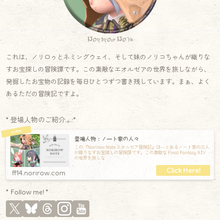
Norirow Note
これは、ノリロゥとネミングウェイ、そして妹のノリコちゃんが織りな
すお宝探しの冒険譚です。この素敵なエオルゼアの世界を旅しながら、
発掘したお宝物の記録を毎日ひとつずつ書き残しています。まぁ、よく
あるただの冒険記ですよ。
* 登場人物のご紹介.｡.:*
登場人物：ノート家の人々
この『Norirow Note エオルゼア冒険記』は―とあるノート家の三人
が織りなすお宝探しの冒険譚です。この素敵な Final Fantasy XIV
の世界を旅しな
ff14.norirow.com
* Follow me! *