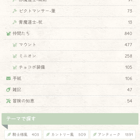
ピクトマンサー-筆
73
青魔道士-杖
13
仲間たち
840
マウント
477
ミニオン
258
チョコボ装備
105
手紙
106
雑記
47
冒険の知恵
54
テーマで探す
騎士様風
403
カントリー風
509
アンティーク
1391