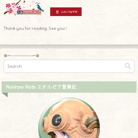
Thank you for reading. See you !
✼••┈┈┈┈┈┈┈┈┈••✼
Norirow Note エオルゼア冒険記