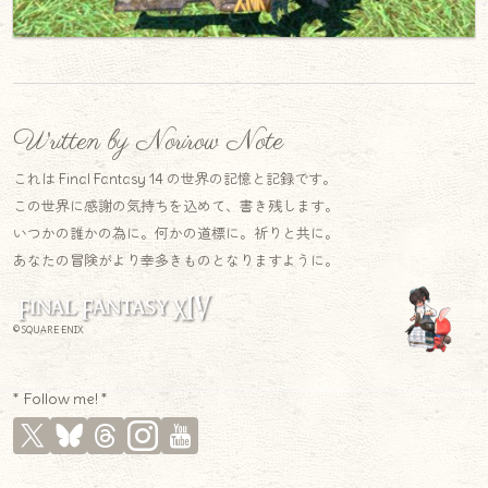
Written by Norirow Note
これは Final Fantasy 14 の世界の記憶と記録です。
この世界に感謝の気持ちを込めて、書き残します。
いつかの誰かの為に。何かの道標に。祈りと共に。
あなたの冒険がより幸多きものとなりますように。
© SQUARE ENIX
* Follow me! *