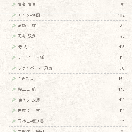
賢者-賢具
91
モンク-格闘
102
竜騎士-槍
89
忍者-双剣
85
侍-刀
115
リーパー-大鎌
118
ヴァイパー-二刀流
70
吟遊詩人-弓
139
機工士-銃
176
踊り子-投擲
116
黒魔道士-杖
116
召喚士-魔道書
111
♦
赤魔道士-細剣
91