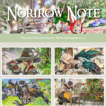
エオルゼア冒険記
* May your Eorzean days be filled with happiness ! :) *
ミラプリの記録
武器の記録
仲間たち
手紙