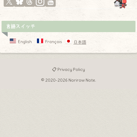
言語スイッチ
English
Français
日本語
📋 Privacy Policy
© 2020-2026 Norirow Note.