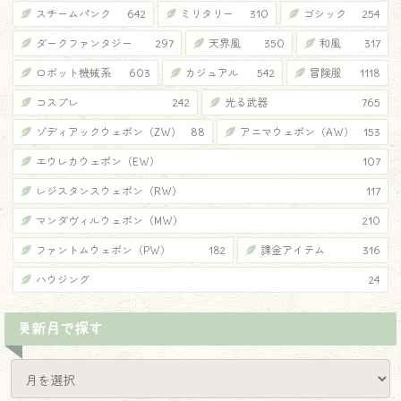
スチームパンク
642
ミリタリー
310
ゴシック
254
ダークファンタジー
297
天界風
350
和風
317
ロボット機械系
603
カジュアル
542
冒険服
1118
コスプレ
242
光る武器
765
ゾディアックウェポン（ZW）
88
アニマウェポン（AW）
153
エウレカウェポン（EW）
107
レジスタンスウェポン（RW）
117
マンダヴィルウェポン（MW）
210
ファントムウェポン（PW）
182
課金アイテム
316
ハウジング
24
更新月で探す