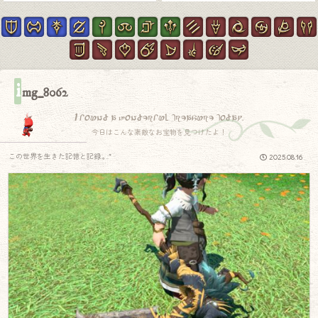
i
mg_8062
I found a wonderful treasure today.
今日はこんな素敵なお宝物を見つけたよ！
この世界を生きた記憶と記録.｡.:*
2025.08.16