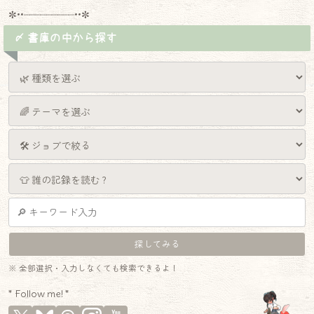
✼••┈┈┈┈┈┈┈┈┈••✼
〆 書庫の中から探す
※ 全部選択・入力しなくても検索できるよ！
* Follow me! *