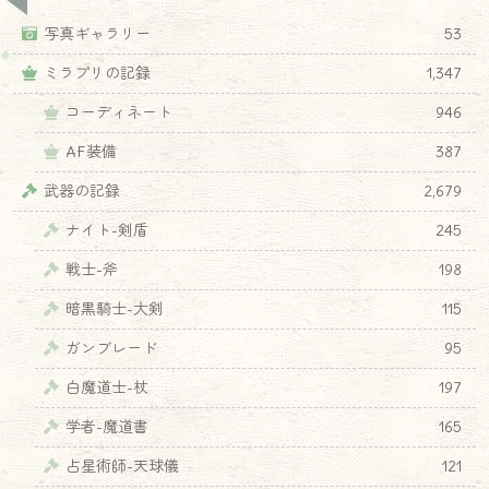
写真ギャラリー
53
ミラプリの記録
1,347
コーディネート
946
AF装備
387
武器の記録
2,679
ナイト-剣盾
245
戦士-斧
198
暗黒騎士-大剣
115
ガンブレード
95
白魔道士-杖
197
学者-魔道書
165
占星術師-天球儀
121